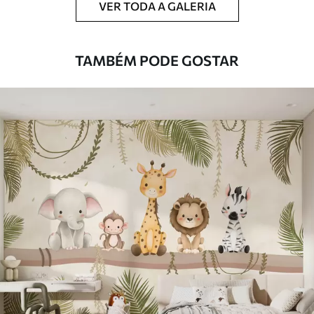
VER TODA A GALERIA
Limpeza
Pode ser limpo suavemente com uma
esponja macia. Murais de parede com
revestimento de verniz podem ser limpos
TAMBÉM PODE GOSTAR
com água.
Método de
Aplicação perfeita
aplicação
Materiais disponíveis
Standard
45
.00
27
.00
€
/m²
Premium
56
.67
34
.00
€
/m²