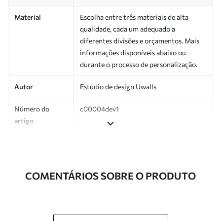
Material
Escolha entre três materiais de alta
qualidade, cada um adequado a
diferentes divisões e orçamentos. Mais
informações disponíveis abaixo ou
durante o processo de personalização.
Autor
Estúdio de design Uwalls
Número do
c00004dev1
artigo
Superfície
Semibrilhante.
Produção
Impresso sob encomenda e entregue em
COMENTÁRIOS SOBRE O PRODUTO
rolos de até 50 cm de largura.
Adicionalmente
Disponível com revestimento de verniz
e/ou adesivo para papel de parede.