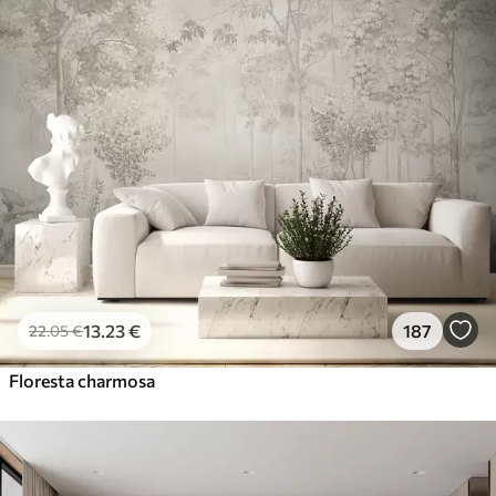
13
.23
€
187
22
.05
€
Floresta charmosa