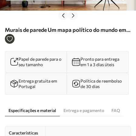
Murais de parede Um mapa político do mundo em
tons de verde-oliva com bandeiras em alemão Nr.
c00004dev1
Papel de parede para o
Pronto para entrega
seu tamanho
em 1 a 3 dias úteis
Entrega gratuita em
Política de reembolso
Portugal
de 30 dias
Especificações e material
Entrega e pagamento
FAQ
Características