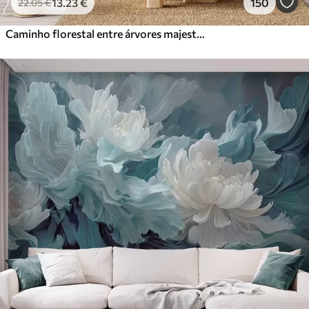
13
.23
€
150
22
.05
€
Caminho florestal entre árvores majestosas em estilo aquarela