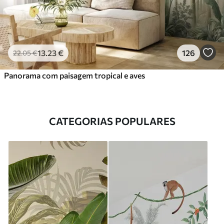
13
.23
€
126
22
.05
€
Panorama com paisagem tropical e aves
CATEGORIAS POPULARES