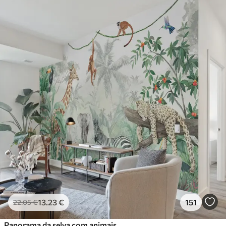
13
.23
€
151
22
.05
€
Panorama da selva com animais