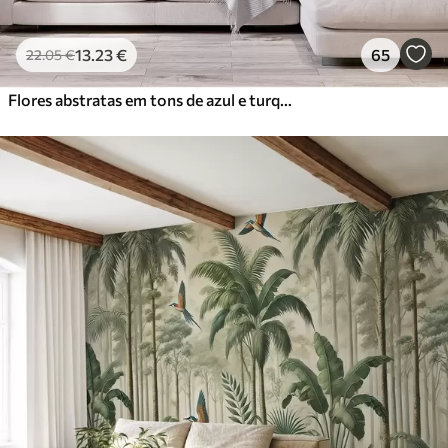
13
.23
€
65
22
.05
€
Flores abstratas em tons de azul e turquesa