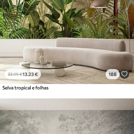
13
.23
€
188
22
.05
€
Selva tropical e folhas