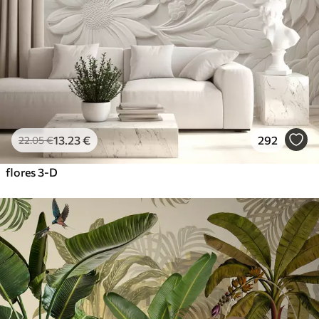
13
.23
€
292
22
.05
€
flores 3-D