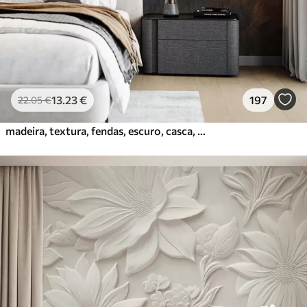
13
.23
€
197
22
.05
€
madeira, textura, fendas, escuro, casca, superfície