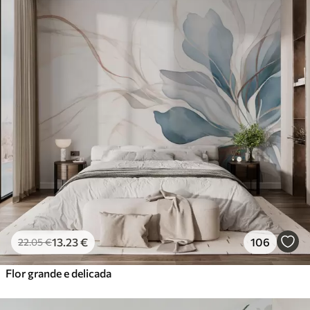
13
.23
€
106
22
.05
€
Flor grande e delicada