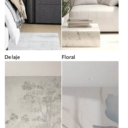
De laje
Floral