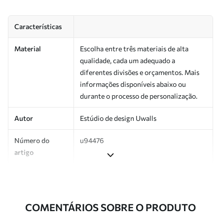
Características
Material
Escolha entre três materiais de alta
qualidade, cada um adequado a
diferentes divisões e orçamentos. Mais
informações disponíveis abaixo ou
durante o processo de personalização.
Autor
Estúdio de design Uwalls
Número do
u94476
artigo
Produção
Impresso sob encomenda e entregue em
rolos de até 50 cm de largura.
COMENTÁRIOS SOBRE O PRODUTO
Adicionalmente
Disponível com revestimento de verniz
e/ou adesivo para papel de parede.