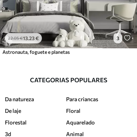
13
.23
€
3
22
.05
€
Astronauta, foguete e planetas
CATEGORIAS POPULARES
Da natureza
Para criancas
De laje
Floral
Florestal
Aquarelado
3d
Animal