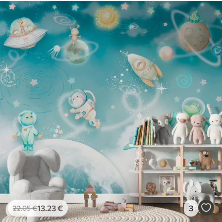
13
.23
€
3
22
.05
€