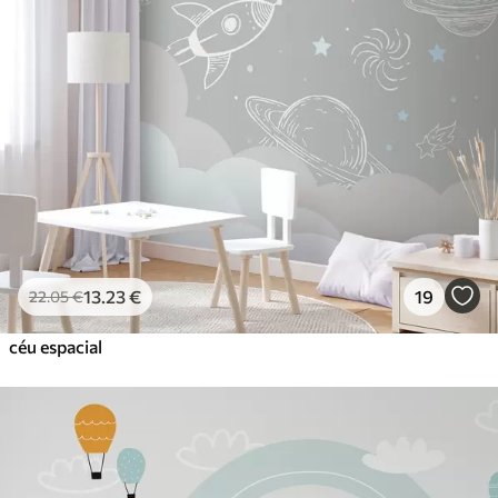
13
.23
€
19
22
.05
€
céu espacial