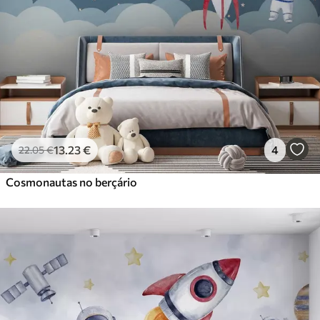
13
.23
€
4
22
.05
€
Cosmonautas no berçário