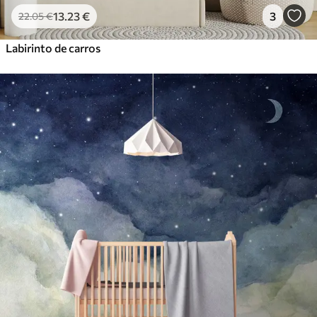
13
.23
€
3
22
.05
€
Labirinto de carros