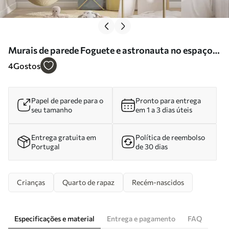
Murais de parede Foguete e astronauta no espaço
Nr. u94476
4
Gostos
Papel de parede para o
Pronto para entrega
seu tamanho
em 1 a 3 dias úteis
Entrega gratuita em
Política de reembolso
Portugal
de 30 dias
Crianças
Quarto de rapaz
Recém-nascidos
Especificações e material
Entrega e pagamento
FAQ