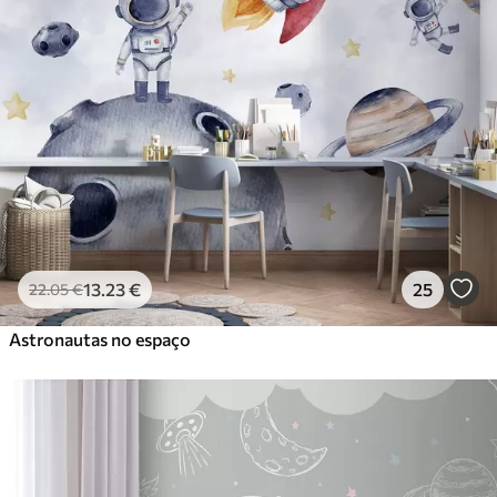
13
.23
€
25
22
.05
€
Astronautas no espaço