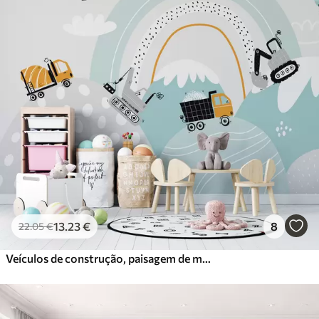
13
.23
€
8
22
.05
€
Veículos de construção, paisagem de montanha, balões e nuvens em estilo escandinavo