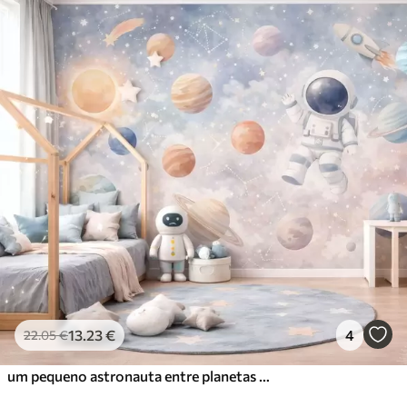
13
.23
€
4
22
.05
€
um pequeno astronauta entre planetas e estrelas