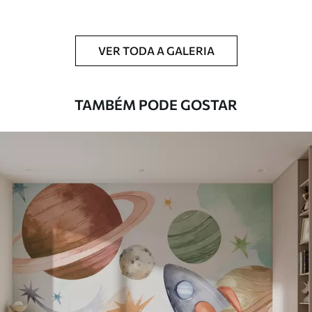
Limpeza
Pode ser limpo suavemente com uma
esponja macia. Murais de parede com
VER TODA A GALERIA
revestimento de verniz podem ser limpos
com água.
TAMBÉM PODE GOSTAR
Método de
Aplicação perfeita
aplicação
Materiais disponíveis
Standard
45
.00
27
.00
€
/m²
Premium
56
.67
34
.00
€
/m²