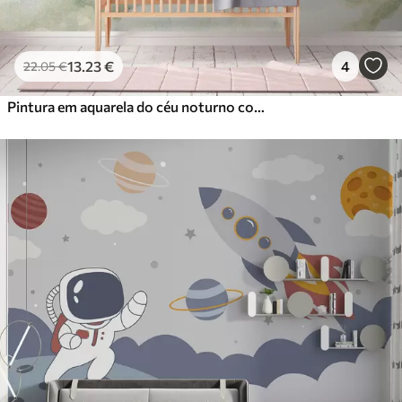
13
.23
€
4
22
.05
€
Pintura em aquarela do céu noturno com lua crescente e estrelas brilhantes