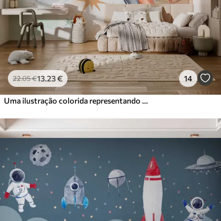
Vinil Premium
65
.00
39
.00
€
/m²
Peel and Stick
81
.67
49
.00
€
/m²
13
.23
€
14
22
.05
€
Uma ilustração colorida representando vários planetas e aquarela espacial