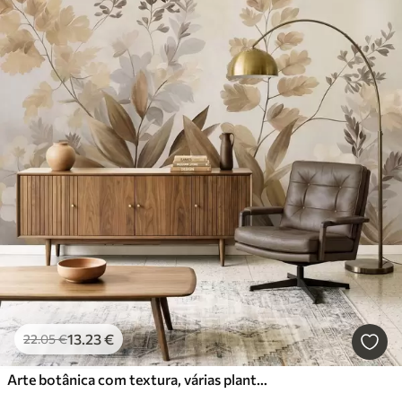
13
.23
€
22
.05
€
Arte botânica com textura, várias plantas e folhas em tons de castanho e bege