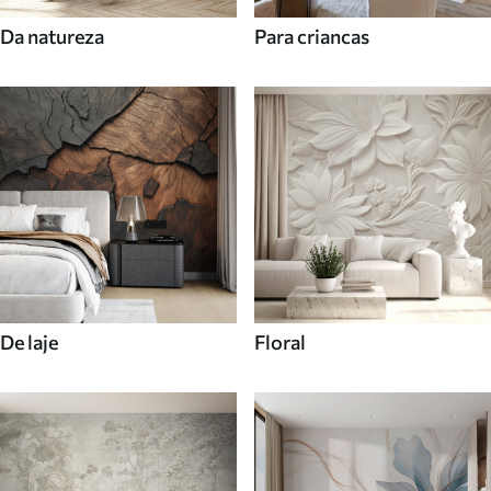
Da natureza
Para criancas
De laje
Floral