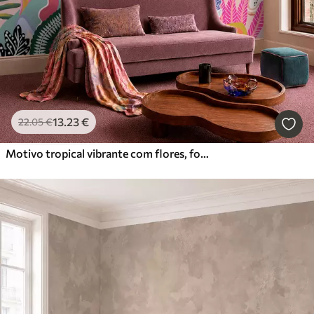
13
.23
€
22
.05
€
Motivo tropical vibrante com flores, folhas e frutos coloridos