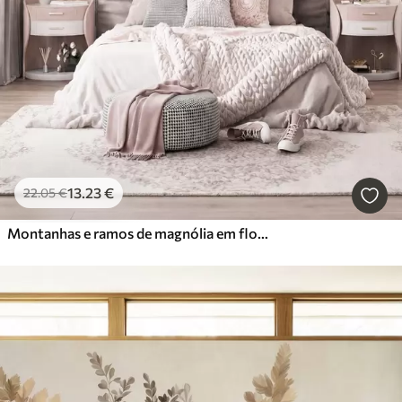
13
.23
€
22
.05
€
Montanhas e ramos de magnólia em flor, de cor rosa, numa paisagem rica em texturas