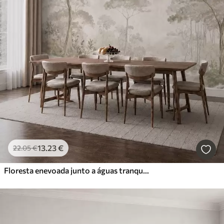
13
.23
€
22
.05
€
Floresta enevoada junto a águas tranquilas, em suaves tons pastel naturais