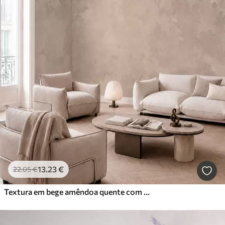
13
.23
€
22
.05
€
Textura em bege amêndoa quente com transições tonais suaves e naturais