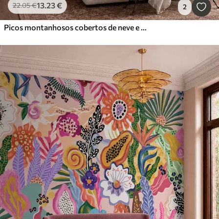
13
.23
€
22
.05
€
2
Picos montanhosos cobertos de neve e um lago tranquilo com um reflexo semelhante a um espelho