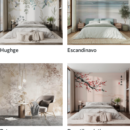
Hughge
Escandinavo