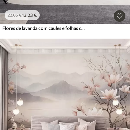
13
.23
€
22
.05
€
Flores de lavanda com caules e folhas compridos, obra de arte com textura suave em tons pastel