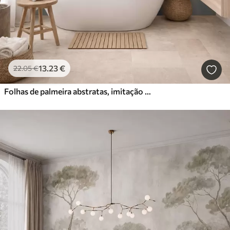
13
.23
€
22
.05
€
Folhas de palmeira abstratas, imitação de pintura