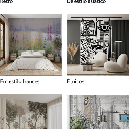
Retro
De estilo asiatico
Em estilo frances
Étnicos