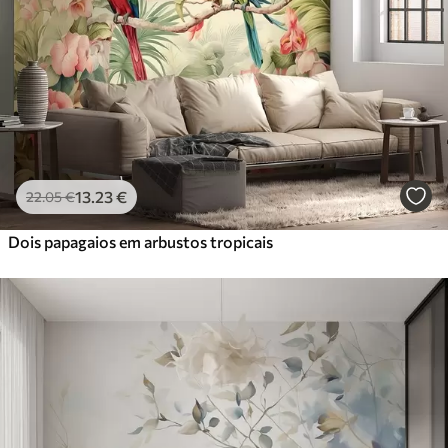
56
.67
34
.00
€
/m²
Vinil Premium
65
.00
39
.00
€
/m²
Peel and Stick
81
.67
49
.00
€
/m²
13
.23
€
22
.05
€
Dois papagaios em arbustos tropicais