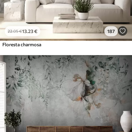
13
.23
€
187
22
.05
€
Floresta charmosa