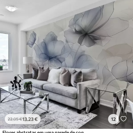
13
.23
€
12
22
.05
€
Flores abstratas em uma parede de concreto