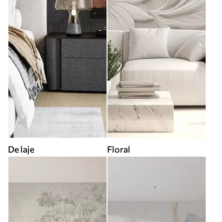
De laje
Floral