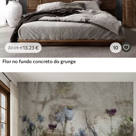
13
.23
€
10
22
.05
€
Flor no fundo concreto do grunge