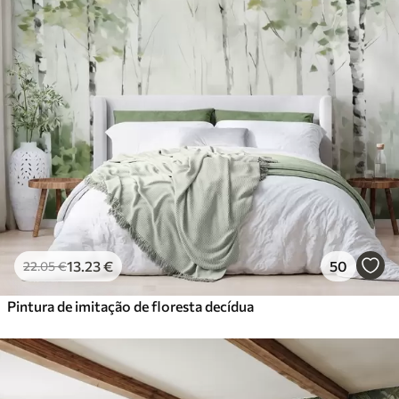
13
.23
€
50
22
.05
€
Pintura de imitação de floresta decídua