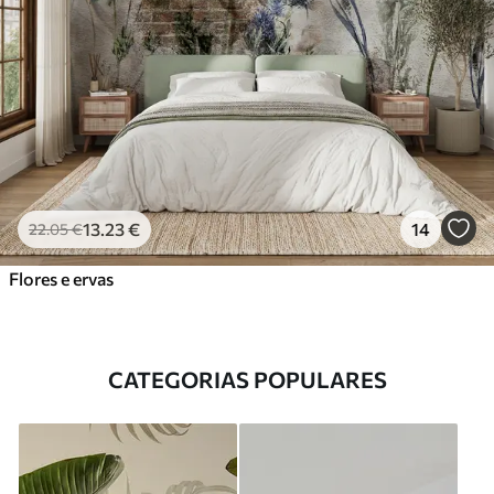
13
.23
€
14
22
.05
€
Flores e ervas
CATEGORIAS POPULARES