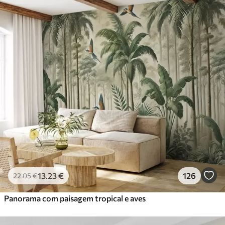
13
.23
€
126
22
.05
€
Panorama com paisagem tropical e aves