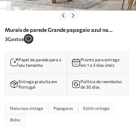
Murais de parede Grande papagaio azul na
bananeira com textura de concreto grunge Nr.
3
Gostos
u95432
Papel de parede para o
Pronto para entrega
seu tamanho
em 1 a 3 dias úteis
Entrega gratuita em
Política de reembolso
Portugal
de 30 dias
Natureza vintage
Papagaios
Estilo vintage
Boho