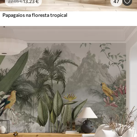
13
.23
€
47
22
.05
€
Papagaios na floresta tropical