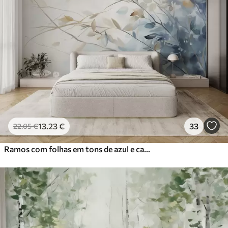
13
.23
€
33
22
.05
€
Ramos com folhas em tons de azul e castanho, fundo claro, suave e delicado, estilo aguarela