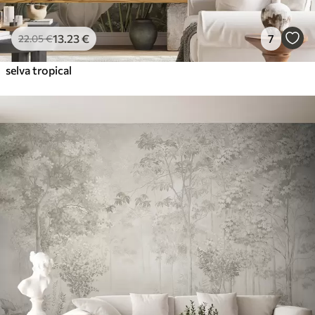
13
.23
€
7
22
.05
€
selva tropical