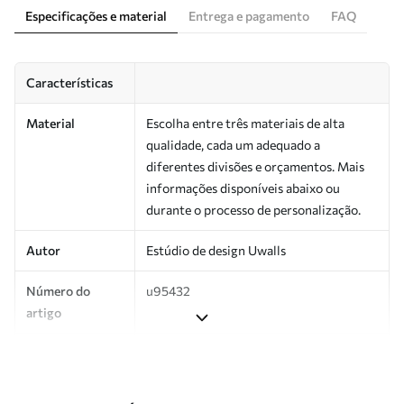
Especificações e material
Entrega e pagamento
FAQ
Características
Material
Escolha entre três materiais de alta
qualidade, cada um adequado a
diferentes divisões e orçamentos. Mais
informações disponíveis abaixo ou
durante o processo de personalização.
Autor
Estúdio de design Uwalls
Número do
u95432
artigo
Produção
Impresso sob encomenda e entregue em
rolos de até 50 cm de largura.