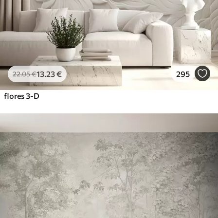
13
.23
€
295
22
.05
€
flores 3-D