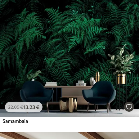
Standard
45
.00
27
.00
€
/m²
Premium
56
.67
34
.00
€
/m²
Vinil Premium
65
.00
39
.00
€
/m²
Peel and Stick
81
.67
49
.00
€
/m²
13
.23
€
22
.05
€
Samambaia