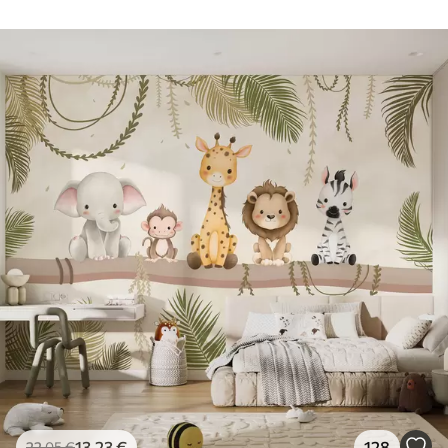
13
.23
€
128
22
.05
€