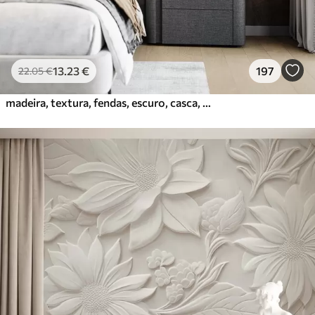
13
.23
€
197
22
.05
€
madeira, textura, fendas, escuro, casca, superfície