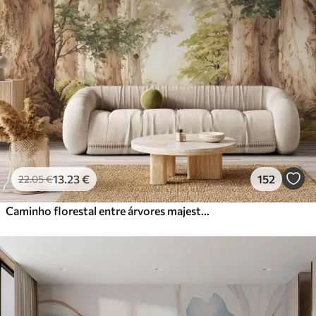
13
.23
€
152
22
.05
€
Caminho florestal entre árvores majestosas em estilo aquarela