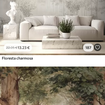
13
.23
€
187
22
.05
€
Floresta charmosa