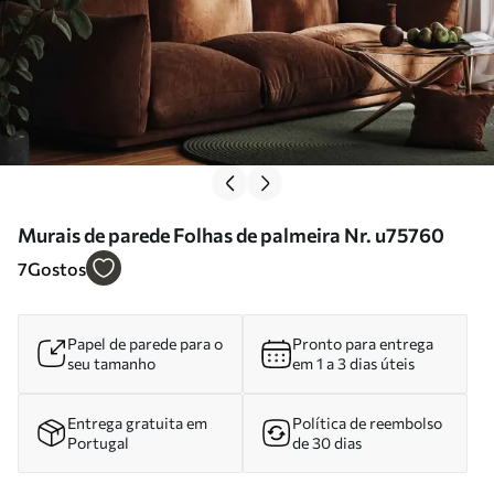
Murais de parede Folhas de palmeira Nr. u75760
7
Gostos
Papel de parede para o
Pronto para entrega
seu tamanho
em 1 a 3 dias úteis
Entrega gratuita em
Política de reembolso
Portugal
de 30 dias