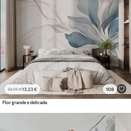
13
.23
€
108
22
.05
€
Flor grande e delicada