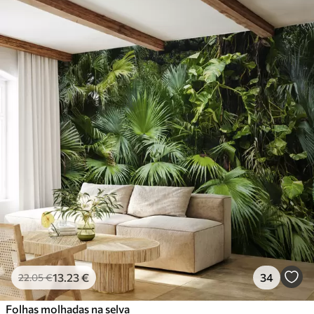
13
.23
€
34
22
.05
€
Folhas molhadas na selva