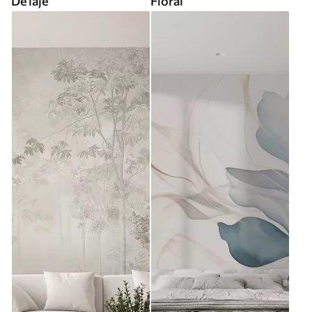
De laje
Floral