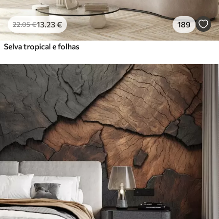
13
.23
€
189
22
.05
€
Selva tropical e folhas