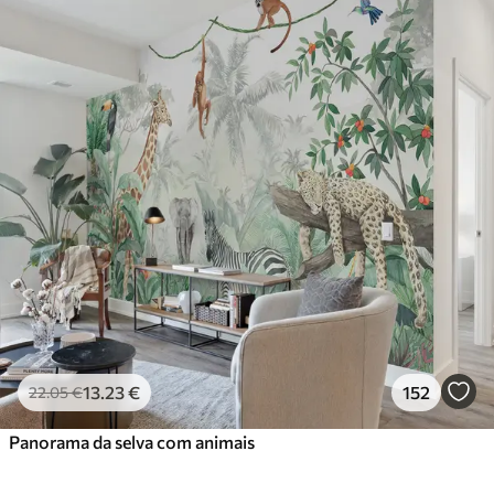
13
.23
€
152
22
.05
€
Panorama da selva com animais