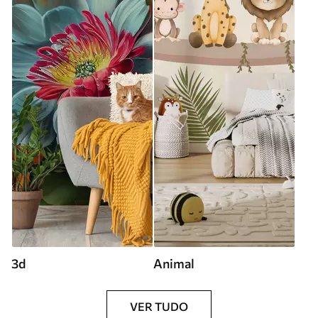
3d
Animal
VER TUDO