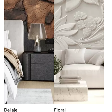
De laje
Floral