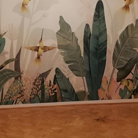
Premium
56
.67
34
.00
€
/m²
Vinil Premium
65
.00
39
.00
€
/m²
Peel and Stick
81
.67
49
.00
€
/m²