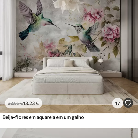
13
.23
€
17
22
.05
€
Beija-flores em aquarela em um galho