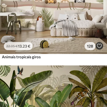
13
.23
€
128
22
.05
€
Animais tropicais giros