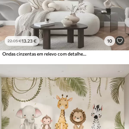
13
.23
€
10
22
.05
€
Ondas cinzentas em relevo com detalhes em amarelo