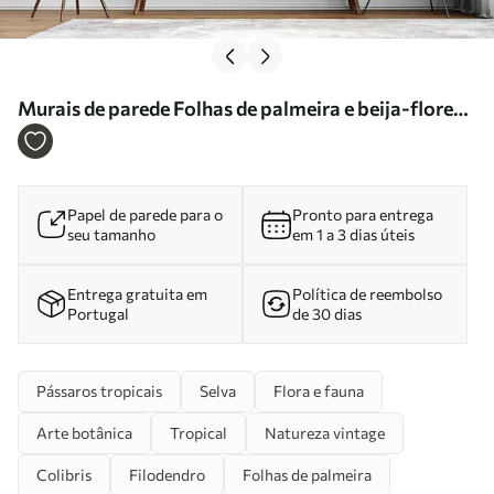
Murais de parede Folhas de palmeira e beija-flores
Nr. u01841
Papel de parede para o
Pronto para entrega
seu tamanho
em 1 a 3 dias úteis
Entrega gratuita em
Política de reembolso
Portugal
de 30 dias
Pássaros tropicais
Selva
Flora e fauna
Arte botânica
Tropical
Natureza vintage
Colibris
Filodendro
Folhas de palmeira