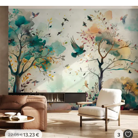
13
.23
€
3
22
.05
€