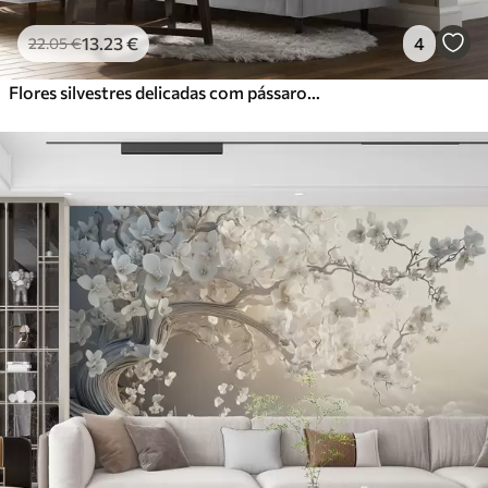
13
.23
€
4
22
.05
€
Flores silvestres delicadas com pássaros sobre um fundo bege