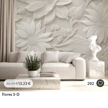
13
.23
€
292
22
.05
€
flores 3-D