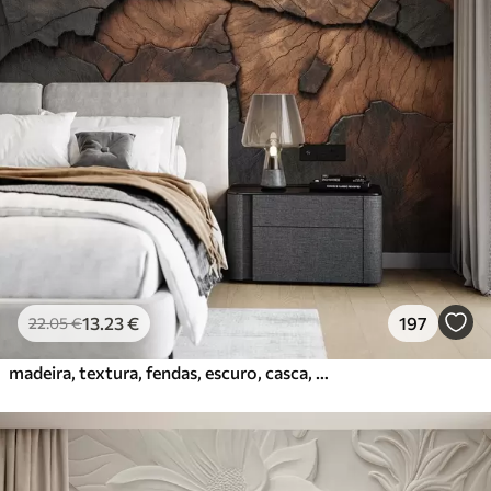
13
.23
€
197
22
.05
€
madeira, textura, fendas, escuro, casca, superfície