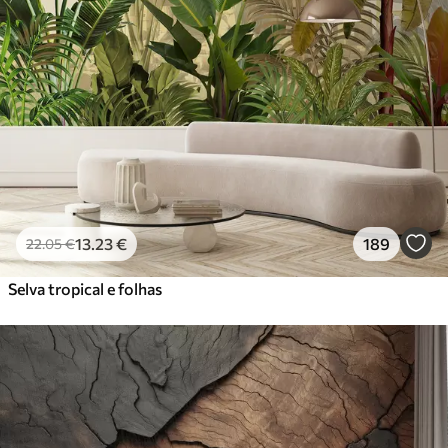
13
.23
€
189
22
.05
€
Selva tropical e folhas