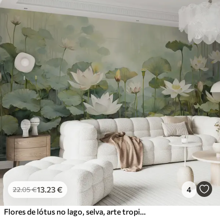
13
.23
€
4
22
.05
€
Flores de lótus no lago, selva, arte tropical, vegetação