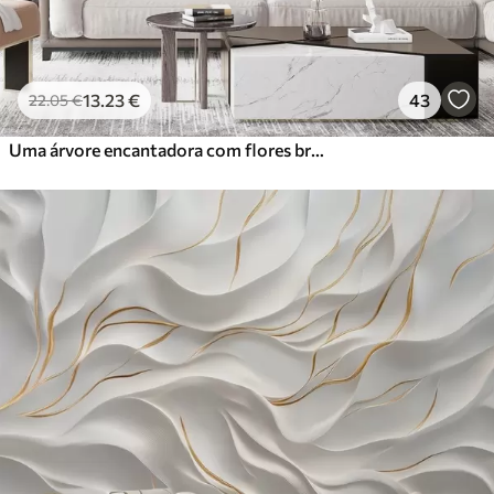
13
.23
€
43
22
.05
€
Uma árvore encantadora com flores brancas contra o fundo de nuvens num estilo interessante em delicadas cores quentes