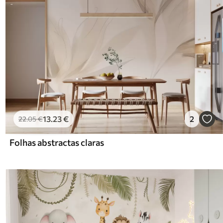
13
.23
€
2
22
.05
€
Folhas abstractas claras