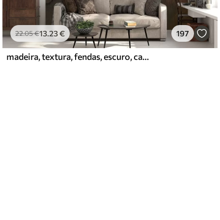
13
.23
€
197
22
.05
€
madeira, textura, fendas, escuro, casca, superfície