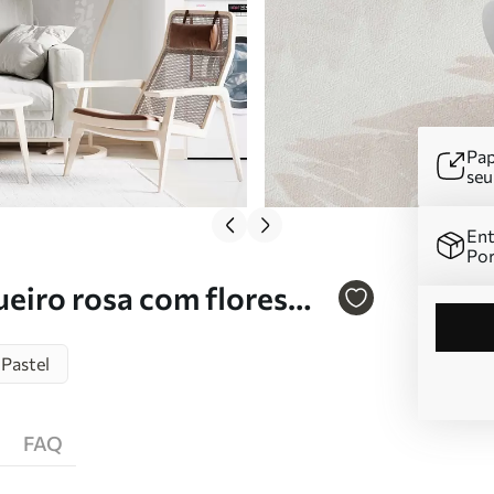
Pap
se
Ent
Por
eiro rosa com flores
Pastel
FAQ