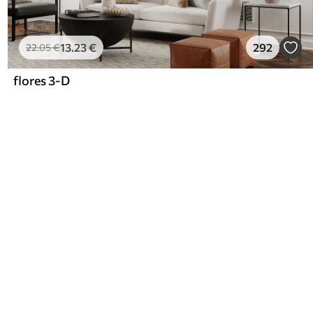
13
.23
€
292
22
.05
€
flores 3-D