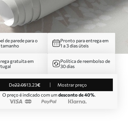
el de parede para o
Pronto para entrega em
u tamanho
1 a 3 dias úteis
rega gratuita em
Política de reembolso de
tugal
30 dias
de
22
.05
13
.23
€
Mostrar preço
O preço é indicado com um
desconto de 40%
.