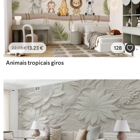
13
.23
€
128
22
.05
€
Animais tropicais giros