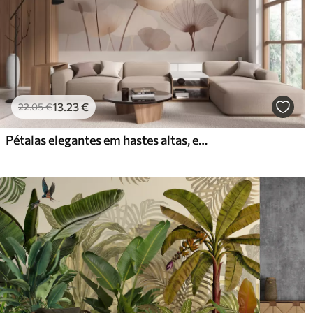
13
.23
€
22
.05
€
Pétalas elegantes em hastes altas, em tons pastel