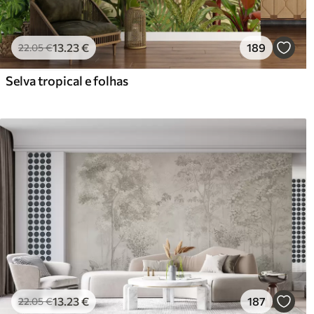
13
.23
€
189
22
.05
€
Selva tropical e folhas
13
.23
€
187
22
.05
€