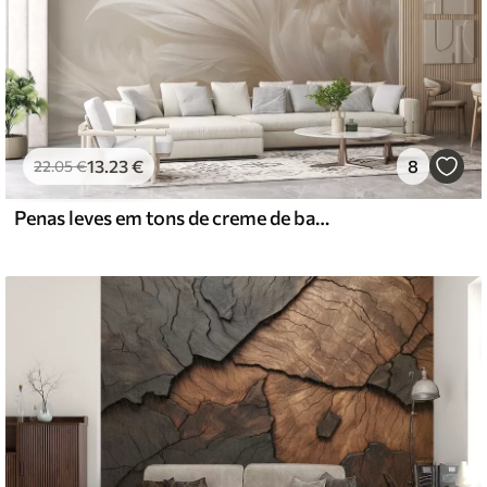
13
.23
€
8
22
.05
€
Penas leves em tons de creme de baunilha