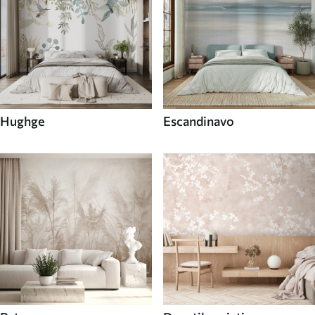
Hughge
Escandinavo