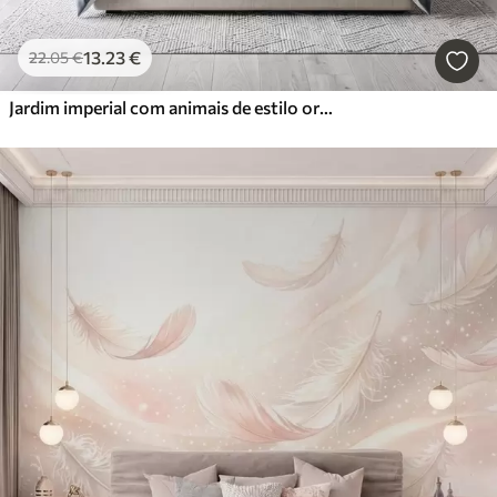
13
.23
€
22
.05
€
Jardim imperial com animais de estilo oriental — macaco, leopardo, tigre, pavão e garça