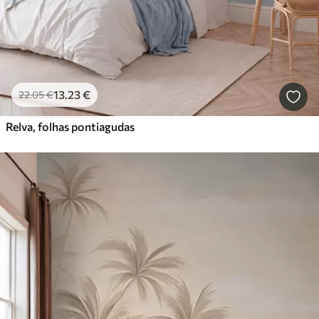
13
.23
€
22
.05
€
Relva, folhas pontiagudas