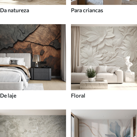
Da natureza
Para criancas
De laje
Floral