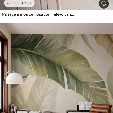
13
.23
€
22
.05
€
Paisagem montanhosa com relevo variado