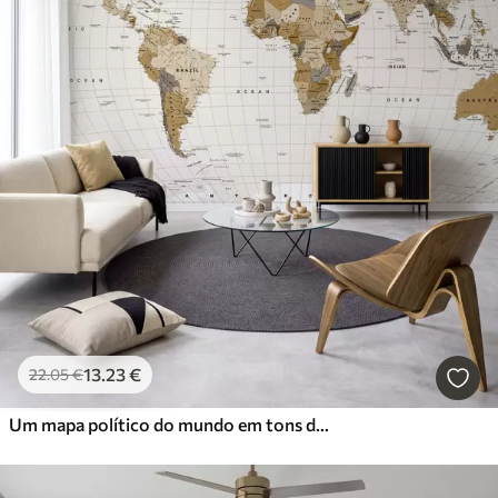
13
.23
€
22
.05
€
Um mapa político do mundo em tons de castanho, com bandeiras e legendas em inglês