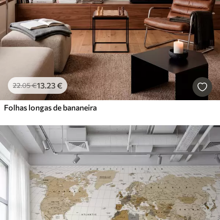
13
.23
€
22
.05
€
Folhas longas de bananeira