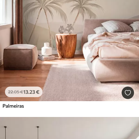
13
.23
€
22
.05
€
Palmeiras