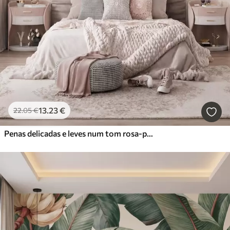
13
.23
€
22
.05
€
Penas delicadas e leves num tom rosa-pêssego esbatido com brilho