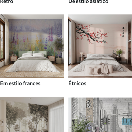
Retro
De estilo asiatico
Em estilo frances
Étnicos