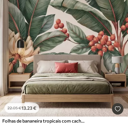
13
.23
€
22
.05
€
Folhas de bananeira tropicais com cachos de bagas de café vermelhas, em estilo aquarela