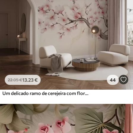
13
.23
€
44
22
.05
€
Um delicado ramo de cerejeira com flores cor-de-rosa suaves sobre um fundo claro