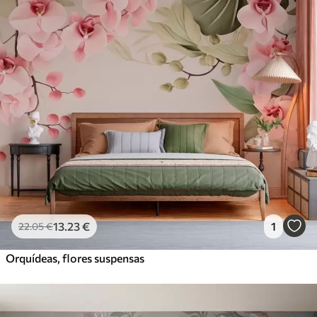
13
.23
€
1
22
.05
€
Orquídeas, flores suspensas