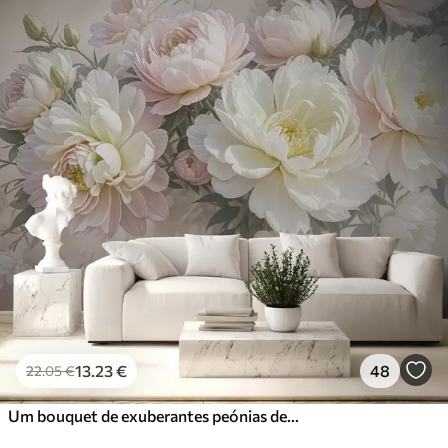
13
.23
€
48
22
.05
€
Um bouquet de exuberantes peónias de cor pastel e outras flores num fundo suave e desfocado