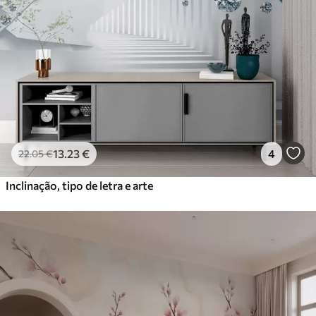
Premium
56
.67
34
.00
€
/m²
Vinil Premium
65
.00
39
.00
€
/m²
Peel and Stick
81
.67
49
.00
€
/m²
13
.23
€
4
22
.05
€
Inclinação, tipo de letra e arte