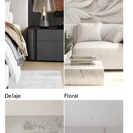
De laje
Floral