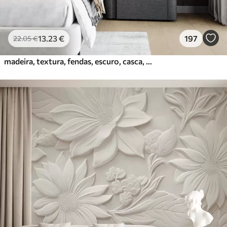
13
.23
€
197
22
.05
€
madeira, textura, fendas, escuro, casca, superfície