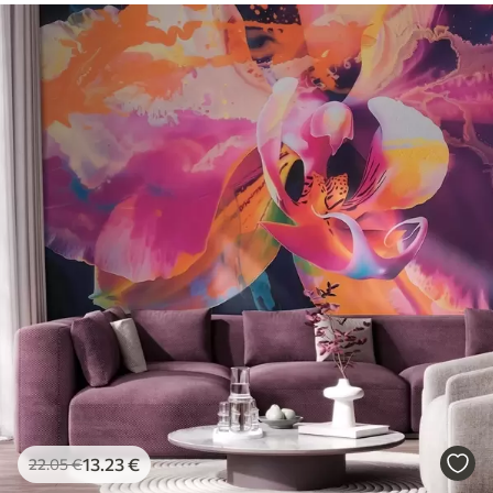
13
.23
€
22
.05
€