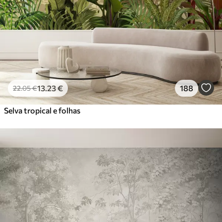
13
.23
€
188
22
.05
€
Selva tropical e folhas