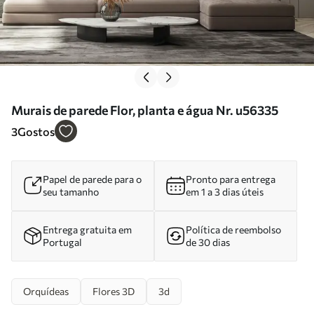
Murais de parede Flor, planta e água Nr. u56335
3
Gostos
Papel de parede para o
Pronto para entrega
seu tamanho
em 1 a 3 dias úteis
Entrega gratuita em
Política de reembolso
Portugal
de 30 dias
Orquídeas
Flores 3D
3d