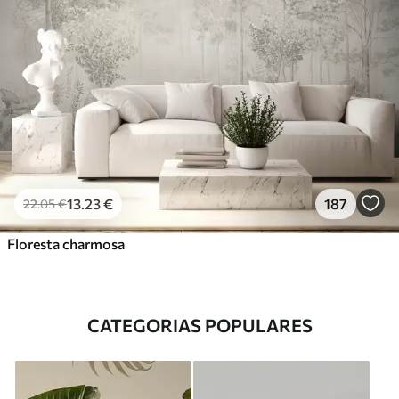
13
.23
€
187
22
.05
€
Floresta charmosa
CATEGORIAS POPULARES