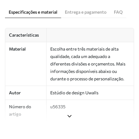
Especificações e material
Entrega e pagamento
FAQ
Características
Material
Escolha entre três materiais de alta
qualidade, cada um adequado a
diferentes divisões e orçamentos. Mais
informações disponíveis abaixo ou
durante o processo de personalização.
Autor
Estúdio de design Uwalls
Número do
u56335
artigo
Produção
Impresso sob encomenda e entregue em
rolos de até 50 cm de largura.