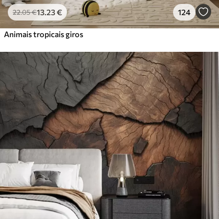
13
.23
€
124
22
.05
€
Animais tropicais giros