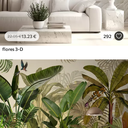
13
.23
€
292
22
.05
€
flores 3-D