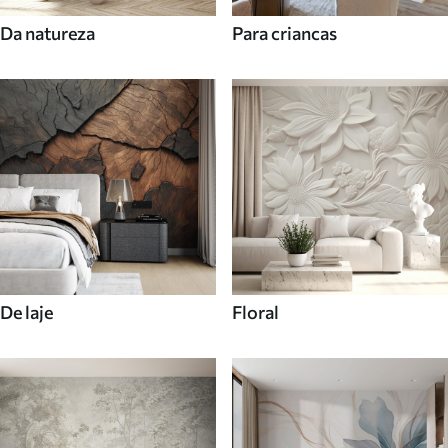
Da natureza
Para criancas
De laje
Floral