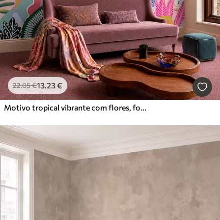
13
.23
€
22
.05
€
Motivo tropical vibrante com flores, folhas e frutos coloridos