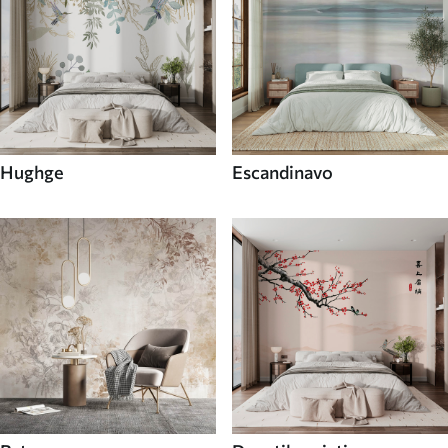
Hughge
Escandinavo