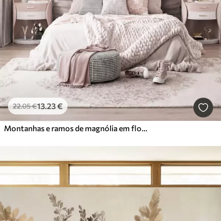
13
.23
€
22
.05
€
Montanhas e ramos de magnólia em flor, de cor rosa, numa paisagem rica em texturas