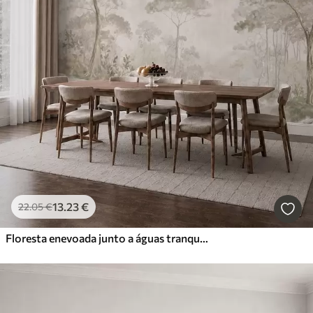
13
.23
€
22
.05
€
Floresta enevoada junto a águas tranquilas, em suaves tons pastel naturais