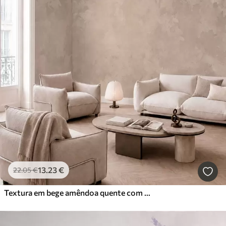
13
.23
€
22
.05
€
Textura em bege amêndoa quente com transições tonais suaves e naturais