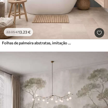
13
.23
€
22
.05
€
Folhas de palmeira abstratas, imitação de pintura