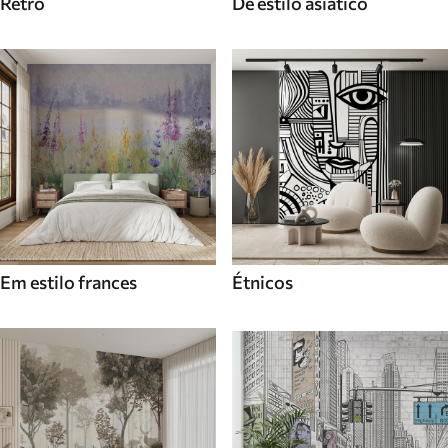
Retro
De estilo asiatico
Em estilo frances
Étnicos