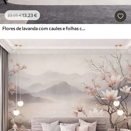
13
.23
€
22
.05
€
Flores de lavanda com caules e folhas compridos, obra de arte com textura suave em tons pastel