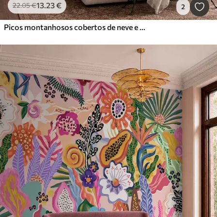
13
.23
€
22
.05
€
2
Picos montanhosos cobertos de neve e um lago tranquilo com um reflexo semelhante a um espelho