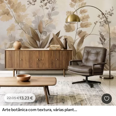
13
.23
€
22
.05
€
Arte botânica com textura, várias plantas e folhas em tons de castanho e bege