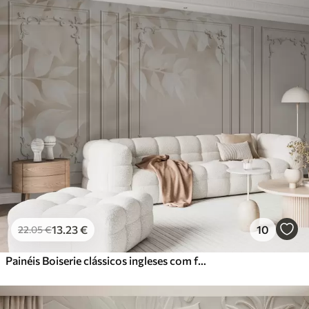
13
.23
€
10
22
.05
€
Painéis Boiserie clássicos ingleses com folhas