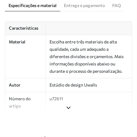
Especificações e material
Entrega e pagamento
FAQ
Características
Material
Escolha entre três materiais de alta
qualidade, cada um adequado a
diferentes divisões e orçamentos. Mais
informações disponíveis abaixo ou
durante o processo de personalização.
Autor
Estúdio de design Uwalls
Número do
u72611
artigo
Superfície
Semibrilhante.
Produção
Impresso sob encomenda e entregue em