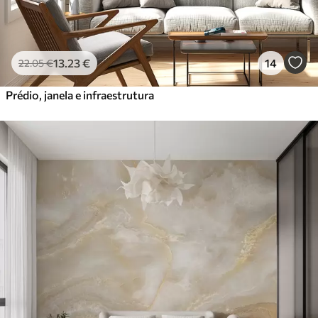
13
.23
€
14
22
.05
€
Prédio, janela e infraestrutura