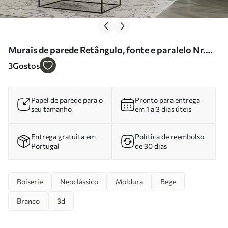
Murais de parede Retângulo, fonte e paralelo Nr.
u72611
3
Gostos
Papel de parede para o
Pronto para entrega
seu tamanho
em 1 a 3 dias úteis
Entrega gratuita em
Política de reembolso
Portugal
de 30 dias
Boiserie
Neoclássico
Moldura
Bege
Branco
3d