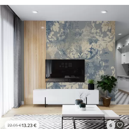
13
.23
€
6
22
.05
€