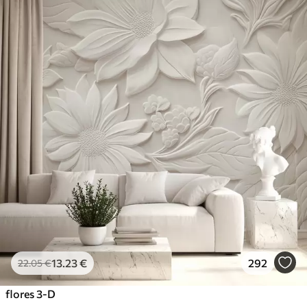
13
.23
€
292
22
.05
€
flores 3-D