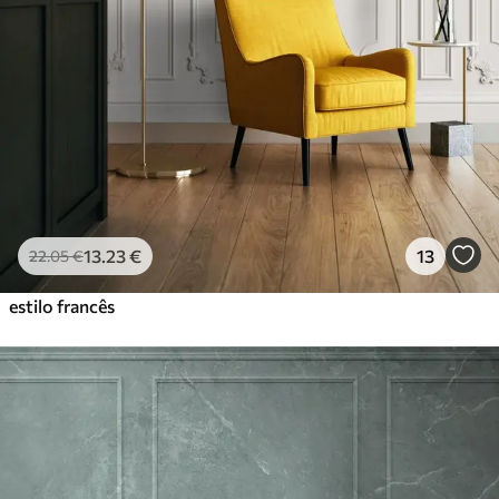
13
.23
€
13
22
.05
€
estilo francês