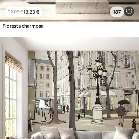
13
.23
€
187
22
.05
€
Floresta charmosa