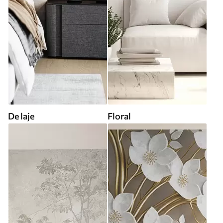
De laje
Floral