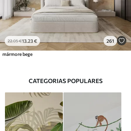
13
.23
€
261
22
.05
€
mármore bege
CATEGORIAS POPULARES