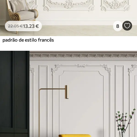
Premium
56
.67
34
.00
€
/m²
13
.23
€
8
22
.05
€
Vinil Premium
padrão de estilo francês
65
.00
39
.00
€
/m²
Peel and Stick
81
.67
49
.00
€
/m²