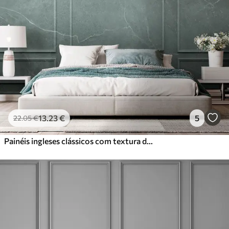
13
.23
€
5
22
.05
€
Painéis ingleses clássicos com textura de mármore Boiserie