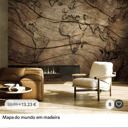
Materiais disponíveis
Standard
45
.00
27
.00
€
/m²
Premium
56
.67
34
.00
€
/m²
Vinil Premium
65
.00
39
.00
€
/m²
Peel and Stick
81
.67
49
.00
€
/m²
13
.23
€
8
22
.05
€
Mapa do mundo em madeira