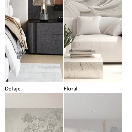
De laje
Floral