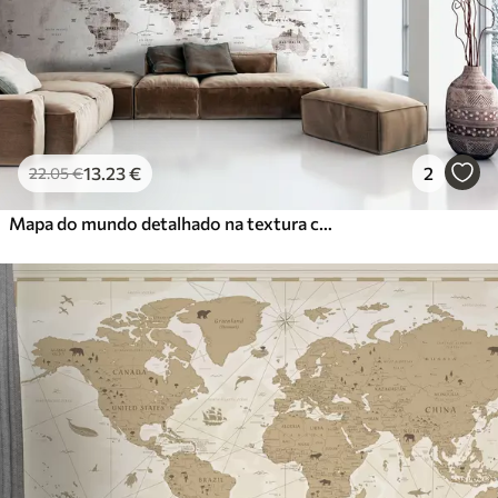
13
.23
€
2
22
.05
€
Mapa do mundo detalhado na textura concreta do grunge