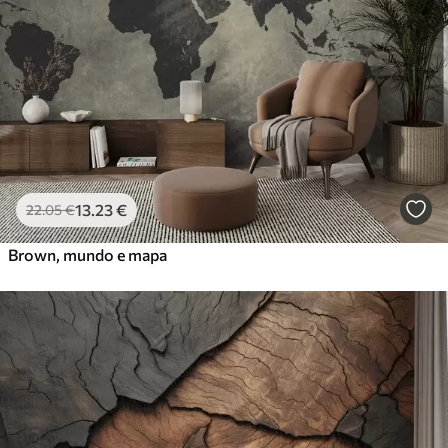
13
.23
€
22
.05
€
Brown, mundo e mapa