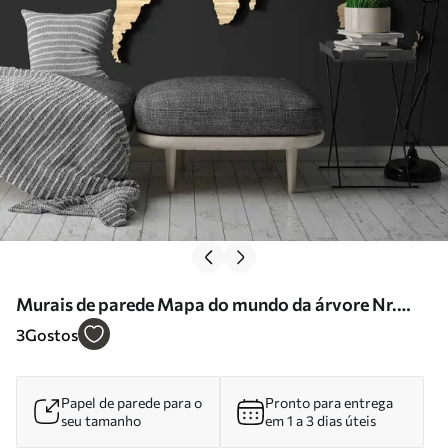
Murais de parede Mapa do mundo da árvore Nr.
u50437
3
Gostos
Papel de parede para o
Pronto para entrega
seu tamanho
em 1 a 3 dias úteis