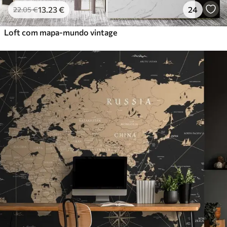
13
.23
€
24
22
.05
€
Loft com mapa-mundo vintage