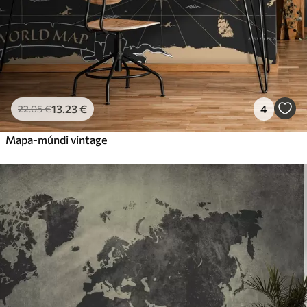
13
.23
€
4
22
.05
€
Mapa-múndi vintage