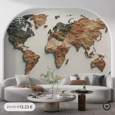
13
.23
€
22
.05
€