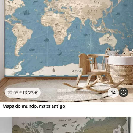
13
.23
€
14
22
.05
€
Mapa do mundo, mapa antigo