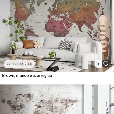
13
.23
€
1
22
.05
€
Brown, mundo e ecorregião