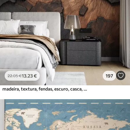
13
.23
€
197
22
.05
€
madeira, textura, fendas, escuro, casca, superfície