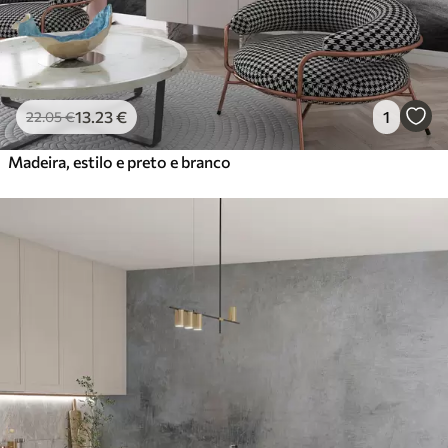
13
.23
€
1
22
.05
€
Madeira, estilo e preto e branco