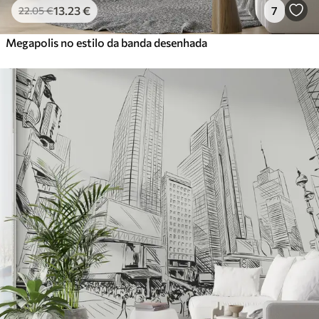
13
.23
€
7
22
.05
€
Megapolis no estilo da banda desenhada