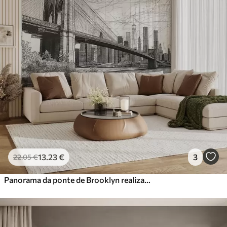
13
.23
€
3
22
.05
€
Panorama da ponte de Brooklyn realizado numa técnica retro de esboço com linhas e riscos