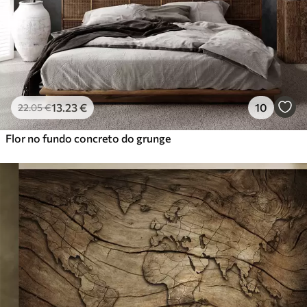
Vinil Premium
65
.00
39
.00
€
/m²
Peel and Stick
81
.67
49
.00
€
/m²
13
.23
€
10
22
.05
€
Flor no fundo concreto do grunge