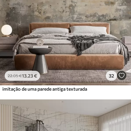
13
.23
€
32
22
.05
€
imitação de uma parede antiga texturada