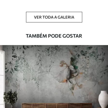
Limpeza
Pode ser limpo suavemente com uma
esponja macia. Murais de parede com
VER TODA A GALERIA
revestimento de verniz podem ser limpos
com água.
TAMBÉM PODE GOSTAR
Método de
Aplicação perfeita
aplicação
Materiais disponíveis
Standard
45
.00
27
.00
€
/m²
Premium
56
.67
34
.00
€
/m²