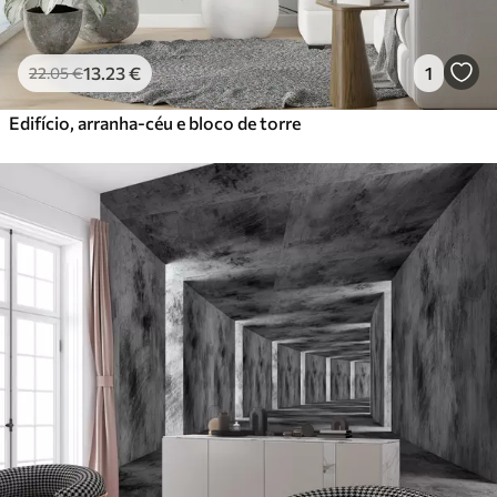
13
.23
€
1
22
.05
€
Edifício, arranha-céu e bloco de torre