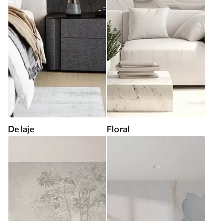
De laje
Floral