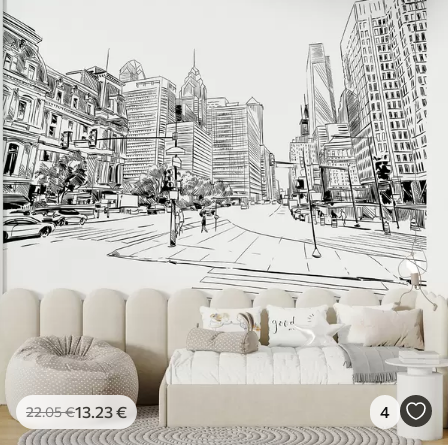
13
.23
€
4
22
.05
€