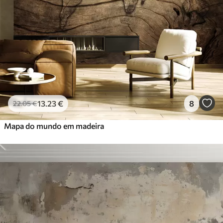
13
.23
€
8
22
.05
€
Mapa do mundo em madeira