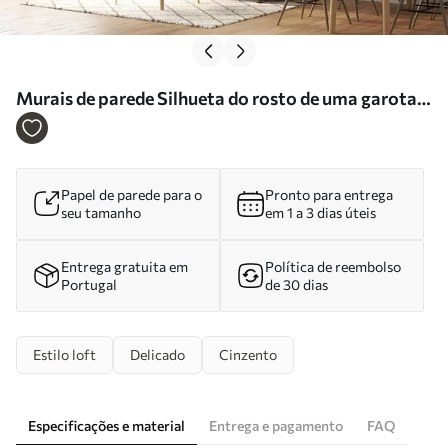
Murais de parede Silhueta do rosto de uma garota
em uma parede de concreto Nr. u96118
Papel de parede para o
Pronto para entrega
seu tamanho
em 1 a 3 dias úteis
Entrega gratuita em
Política de reembolso
Portugal
de 30 dias
Estilo loft
Delicado
Cinzento
Especificações e material
Entrega e pagamento
FAQ