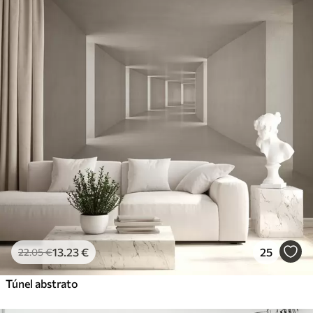
13
.23
€
25
22
.05
€
Túnel abstrato