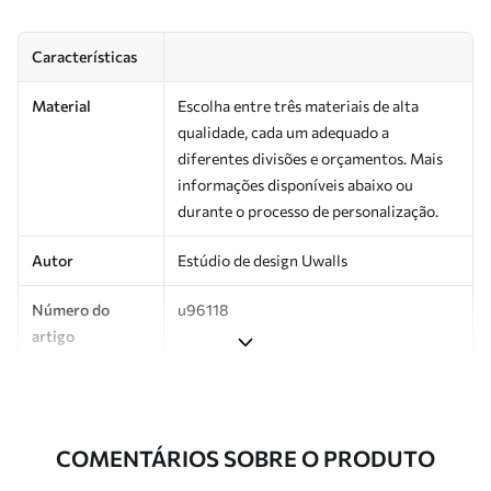
Características
Material
Escolha entre três materiais de alta
qualidade, cada um adequado a
diferentes divisões e orçamentos. Mais
informações disponíveis abaixo ou
durante o processo de personalização.
Autor
Estúdio de design Uwalls
Número do
u96118
artigo
Produção
Impresso sob encomenda e entregue em
rolos de até 50 cm de largura.
COMENTÁRIOS SOBRE O PRODUTO
Adicionalmente
Disponível com revestimento de verniz
e/ou adesivo para papel de parede.