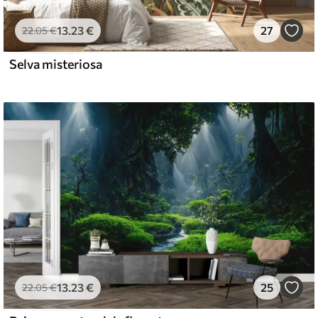
l and Stick
13
.23
€
27
22
.05
€
67
49
.00
€
/m²
Selva misteriosa
13
.23
€
25
22
.05
€