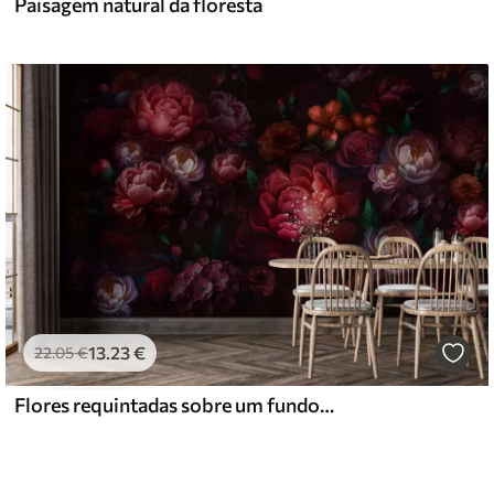
Paisagem natural da floresta
13
.23
€
22
.05
€
Flores requintadas sobre um fundo escuro