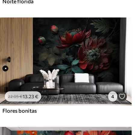
Noite florida
13
.23
€
4
22
.05
€
Flores bonitas