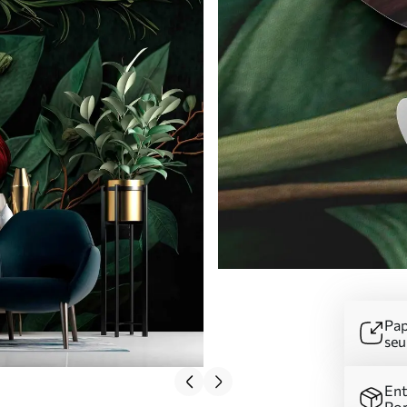
Pap
se
Ent
Por