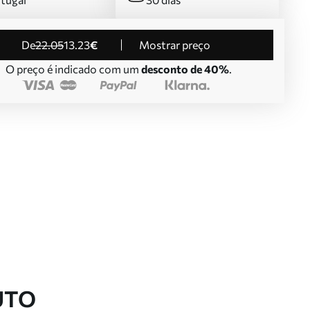
de
22
.05
13
.23
€
Mostrar preço
O preço é indicado com um
desconto de 40%
.
UTO