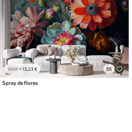
13
.23
€
55
22
.05
€
Spray de flores