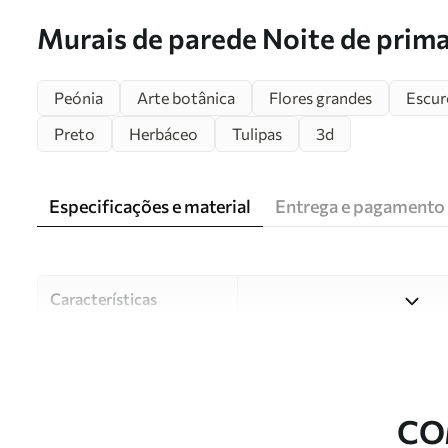
Murais de parede Noite de prim
Peónia
Arte botânica
Flores grandes
Escur
Preto
Herbáceo
Tulipas
3d
Especificações e material
Entrega e pagamento
Características
Material
Escolha entre três materiai
diferentes divisões e orçam
durante o processo de perso
CO
Autor
Estúdio de design Uwalls