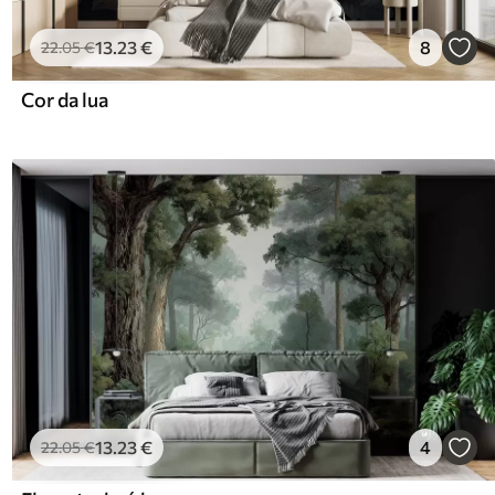
13
.23
€
8
22
.05
€
Cor da lua
13
.23
€
4
22
.05
€