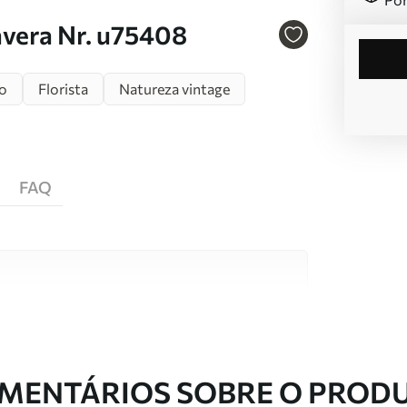
avera Nr. u75408
o
Florista
Natureza vintage
FAQ
s de alta qualidade, cada um adequado a
entos. Mais informações disponíveis abaixo ou
nalização.
MENTÁRIOS SOBRE O PROD