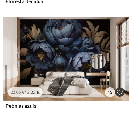
Floresta decídua
13
.23
€
15
22
.05
€
Peónias azuis