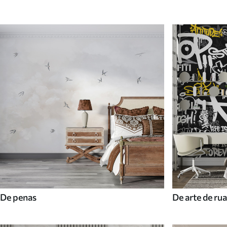
De penas
De arte de rua