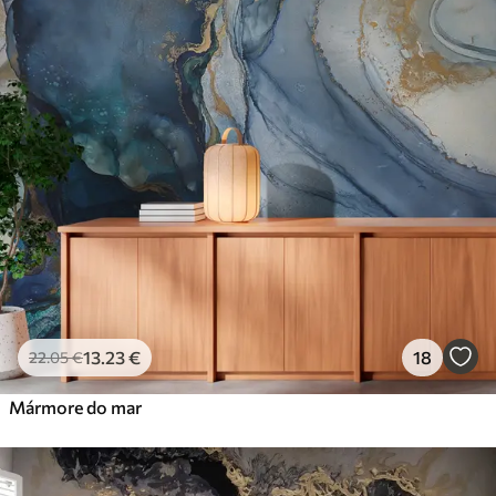
13
.23
€
18
22
.05
€
Mármore do mar