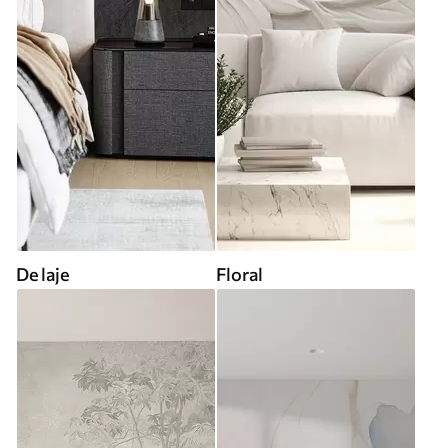
De laje
Floral