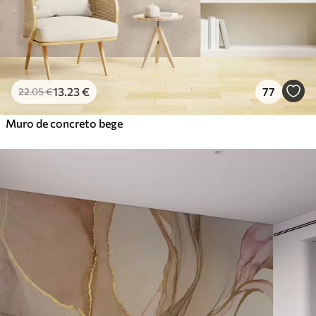
13
.23
€
77
22
.05
€
Muro de concreto bege