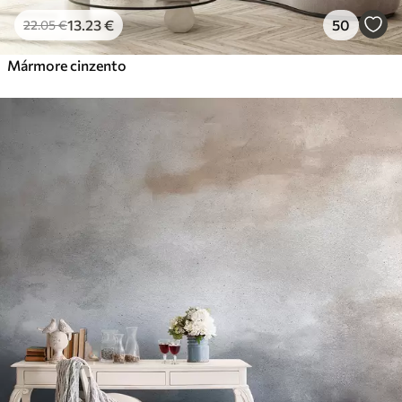
13
.23
€
50
22
.05
€
Mármore cinzento