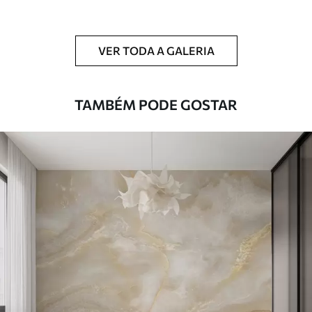
Limpeza
Pode ser limpo suavemente com uma
esponja macia. Murais de parede com
VER TODA A GALERIA
revestimento de verniz podem ser limpos
com água.
TAMBÉM PODE GOSTAR
Método de
Aplicação perfeita
aplicação
Materiais disponíveis
Standard
45
.00
27
.00
€
/m²
Premium
56
.67
34
.00
€
/m²