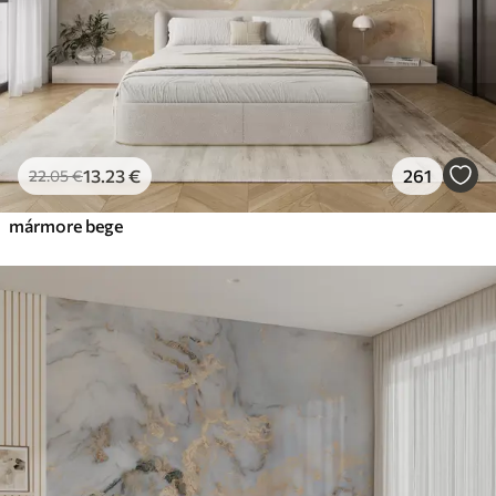
Vinil Premium
65
.00
39
.00
€
/m²
Peel and Stick
81
.67
49
.00
€
/m²
13
.23
€
261
22
.05
€
mármore bege