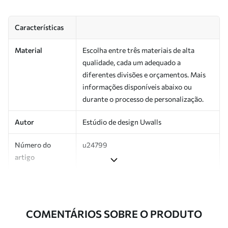
Características
Material
Escolha entre três materiais de alta
qualidade, cada um adequado a
diferentes divisões e orçamentos. Mais
informações disponíveis abaixo ou
durante o processo de personalização.
Autor
Estúdio de design Uwalls
Número do
u24799
artigo
Produção
Impresso sob encomenda e entregue em
rolos de até 50 cm de largura.
COMENTÁRIOS SOBRE O PRODUTO
Adicionalmente
Disponível com revestimento de verniz
e/ou adesivo para papel de parede.