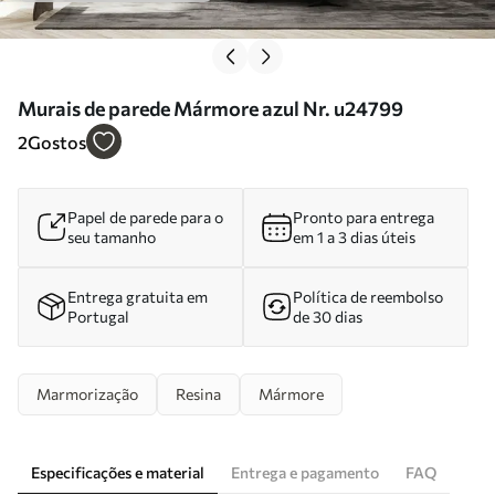
Murais de parede Mármore azul Nr. u24799
2
Gostos
Papel de parede para o
Pronto para entrega
seu tamanho
em 1 a 3 dias úteis
Entrega gratuita em
Política de reembolso
Portugal
de 30 dias
Marmorização
Resina
Mármore
Especificações e material
Entrega e pagamento
FAQ