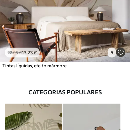
13
.23
€
5
22
.05
€
Tintas líquidas, efeito mármore
CATEGORIAS POPULARES