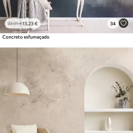
13
.23
€
34
22
.05
€
Concreto esfumaçado