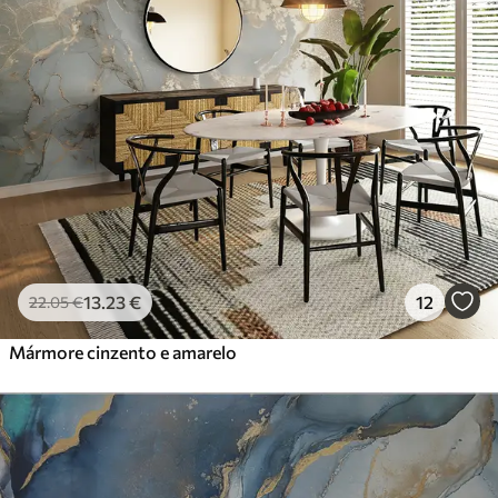
13
.23
€
12
22
.05
€
Mármore cinzento e amarelo