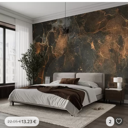
13
.23
€
2
22
.05
€