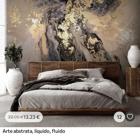
13
.23
€
12
22
.05
€
Arte abstrata, líquido, fluido