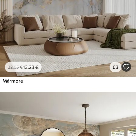
13
.23
€
63
22
.05
€
Mármore