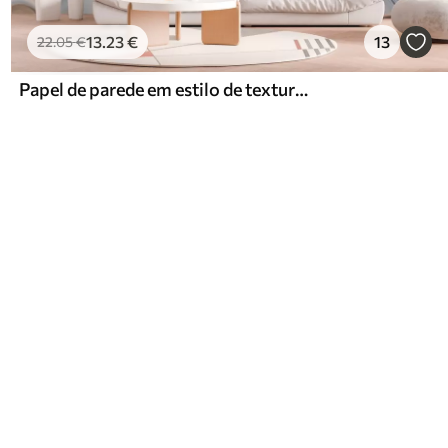
13
.23
€
13
22
.05
€
Papel de parede em estilo de textura líquida