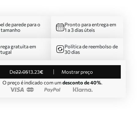
el de parede para o
Pronto para entrega em
u tamanho
1 a 3 dias úteis
rega gratuita em
Política de reembolso de
tugal
30 dias
de
22
.05
13
.23
€
Mostrar preço
O preço é indicado com um
desconto de 40%
.