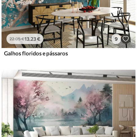
13
.23
€
9
22
.05
€
Galhos floridos e pássaros