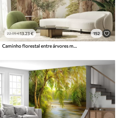
13
.23
€
152
22
.05
€
Caminho florestal entre árvores majestosas em estilo aquarela