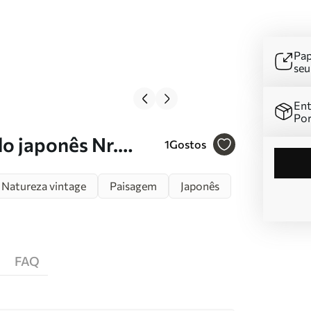
Pap
se
Ent
Por
lo japonês Nr.
1
Gostos
Natureza vintage
Paisagem
Japonês
FAQ