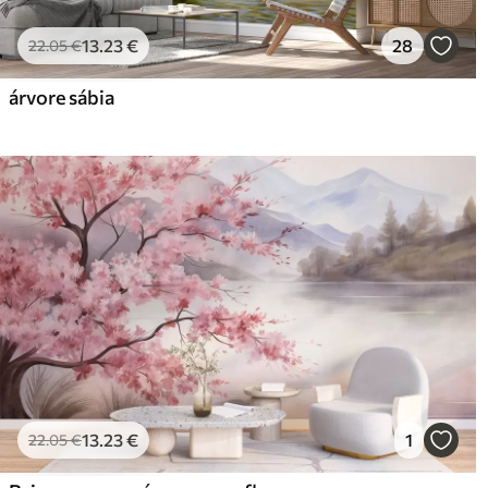
13
.23
€
28
22
.05
€
árvore sábia
13
.23
€
1
22
.05
€