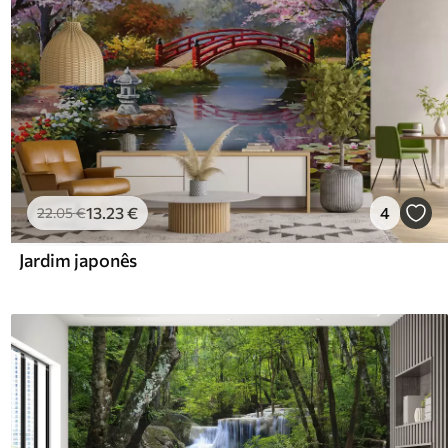
13
.23
€
4
22
.05
€
Jardim japonês