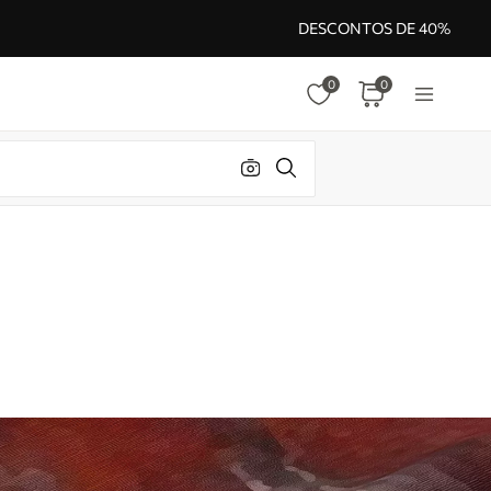
DESCONTOS DE 40%
0
0