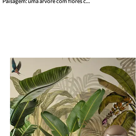
Paisagem: uma árvore com flores cor-de-rosa, um lago e montanhas envoltas em neblina ao fundo