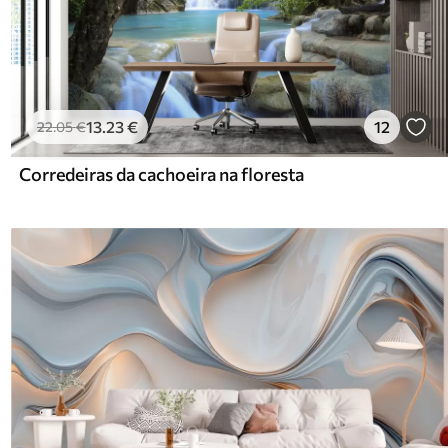
13
.23
€
12
22
.05
€
Corredeiras da cachoeira na floresta