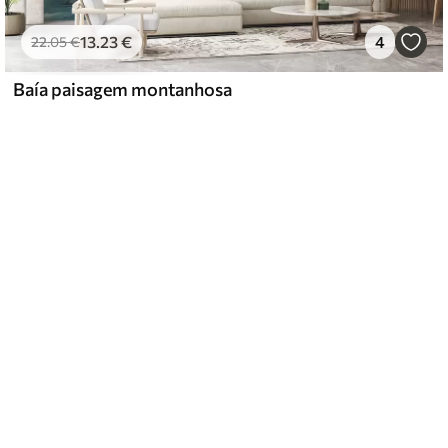
13
.23
€
4
22
.05
€
Baía paisagem montanhosa