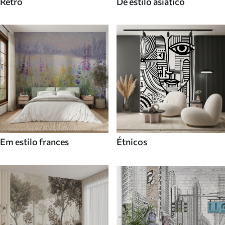
Retro
De estilo asiatico
Em estilo frances
Étnicos