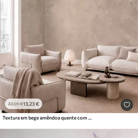
13
.23
€
22
.05
€
Textura em bege amêndoa quente com transições tonais suaves e naturais