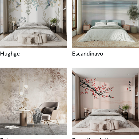
Hughge
Escandinavo