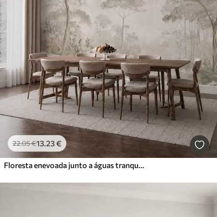
13
.23
€
22
.05
€
Floresta enevoada junto a águas tranquilas, em suaves tons pastel naturais