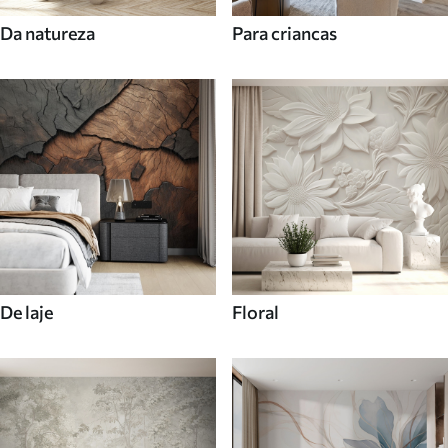
Da natureza
Para criancas
De laje
Floral