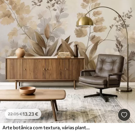
13
.23
€
22
.05
€
Arte botânica com textura, várias plantas e folhas em tons de castanho e bege