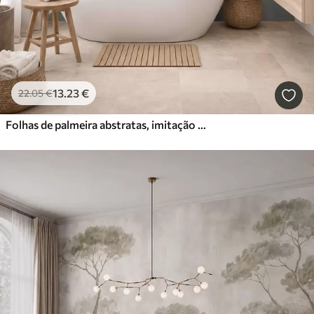
13
.23
€
22
.05
€
Folhas de palmeira abstratas, imitação de pintura