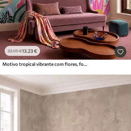
13
.23
€
22
.05
€
Motivo tropical vibrante com flores, folhas e frutos coloridos