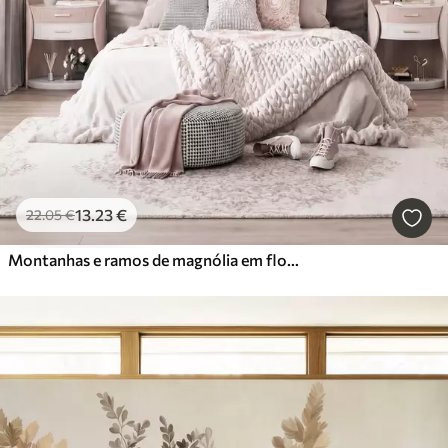
13
.23
€
22
.05
€
Montanhas e ramos de magnólia em flor, de cor rosa, numa paisagem rica em texturas