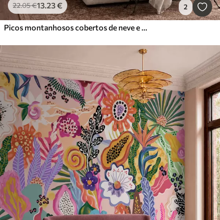
13
.23
€
22
.05
€
2
Picos montanhosos cobertos de neve e um lago tranquilo com um reflexo semelhante a um espelho