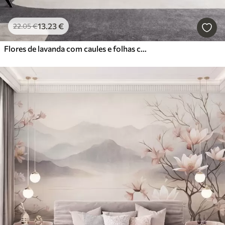
13
.23
€
22
.05
€
Flores de lavanda com caules e folhas compridos, obra de arte com textura suave em tons pastel