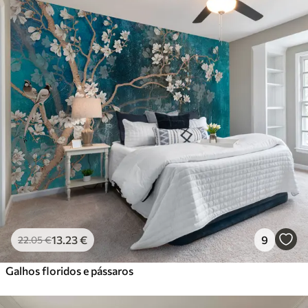
13
.23
€
9
22
.05
€
Galhos floridos e pássaros