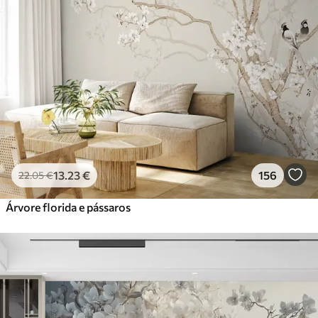
Premium
56
.67
34
.00
€
/m²
Vinil Premium
65
.00
39
.00
€
/m²
Peel and Stick
81
.67
49
.00
€
/m²
13
.23
€
156
22
.05
€
Árvore florida e pássaros