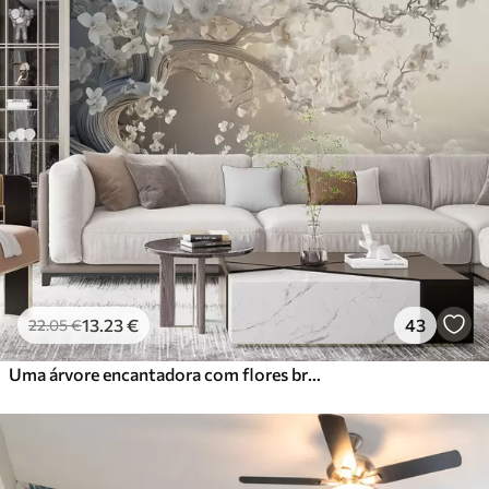
13
.23
€
43
22
.05
€
Uma árvore encantadora com flores brancas contra o fundo de nuvens num estilo interessante em delicadas cores quentes