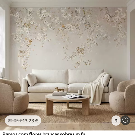
13
.23
€
9
22
.05
€
Ramos com flores brancas sobre um fundo bege suave