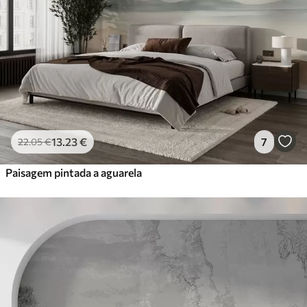
13
.23
€
7
22
.05
€
Paisagem pintada a aguarela