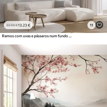
13
.23
€
11
22
.05
€
Ramos com uvas e pássaros num fundo cinzento-rosa quente