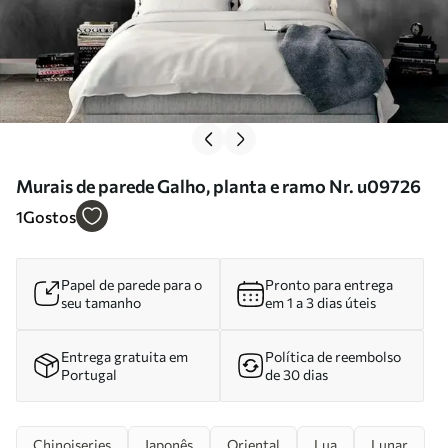
Murais de parede Galho, planta e ramo Nr. u09726
1
Gostos
Papel de parede para o
Pronto para entrega
seu tamanho
em 1 a 3 dias úteis
Entrega gratuita em
Política de reembolso
Portugal
de 30 dias
Chinoiseries
Japonês
Oriental
Lua
Lunar