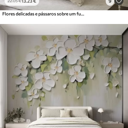
13
.23
€
9
22
.05
€
Flores delicadas e pássaros sobre um fundo de giz