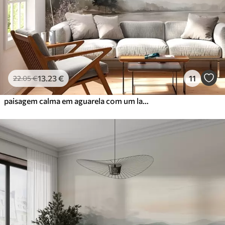
13
.23
€
11
22
.05
€
paisagem calma em aguarela com um lago e uma árvore em flor