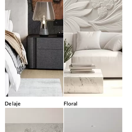
De laje
Floral