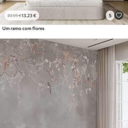
13
.23
€
5
22
.05
€
Um ramo com flores