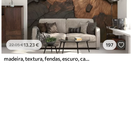
13
.23
€
197
22
.05
€
madeira, textura, fendas, escuro, casca, superfície