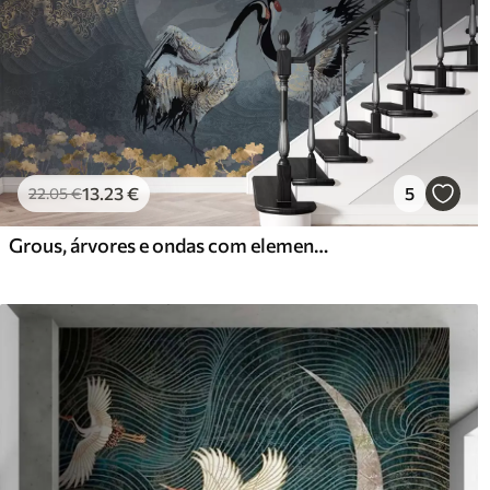
Materiais disponíveis
Standard
Pr
45
.00
56
.
27
.00
€
/m²
13
.23
€
5
22
.05
€
Vinil Premium
Pee
Grous, árvores e ondas com elementos de estilo chinês
65
.00
81
.
39
.00
€
/m²