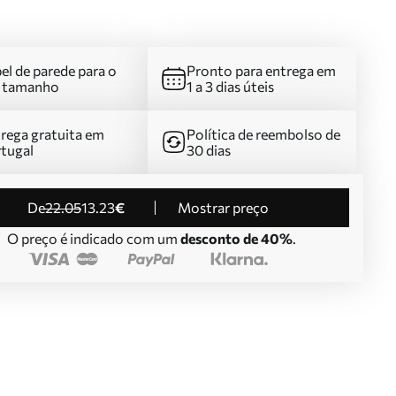
el de parede para o
Pronto para entrega em
u tamanho
1 a 3 dias úteis
rega gratuita em
Política de reembolso de
tugal
30 dias
de
22
.05
13
.23
€
Mostrar preço
O preço é indicado com um
desconto de 40%
.