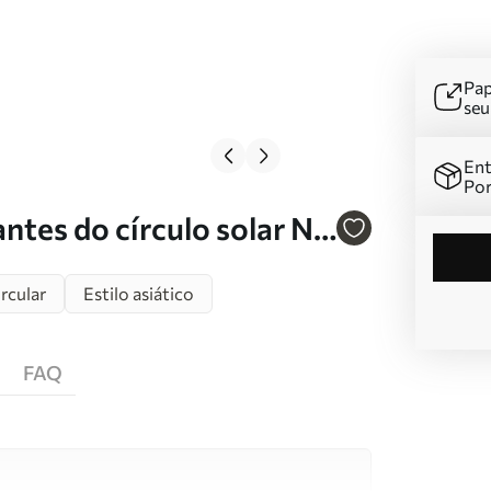
Pap
se
Ent
Por
tes do círculo solar Nr.
rcular
Estilo asiático
FAQ