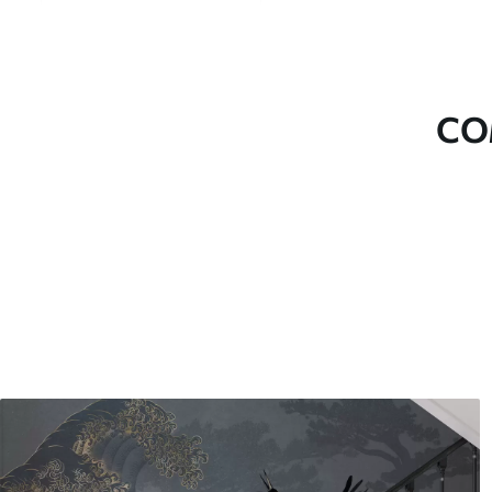
Material
Escolha entre três materiai
diferentes divisões e orçam
durante o processo de perso
CO
Autor
Estúdio de design Uwalls
Número do artigo
u79625
Superfície
Semibrilhante.
Produção
Impresso sob encomenda e e
Adicionalmente
Disponível com revestimento
Limpeza
Pode ser limpo suavemente 
com revestimento de verniz
Método de aplicação
Aplicação perfeita