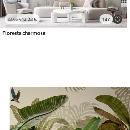
13
.23
€
187
22
.05
€
Floresta charmosa