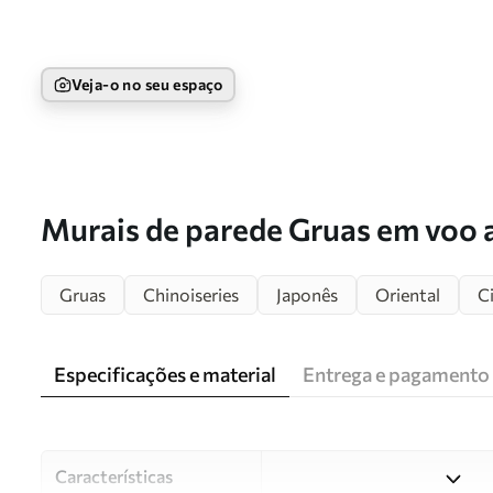
Veja-o no seu espaço
Murais de parede Gruas em voo an
u79625
Gruas
Chinoiseries
Japonês
Oriental
Ci
Especificações e material
Entrega e pagamento
Características