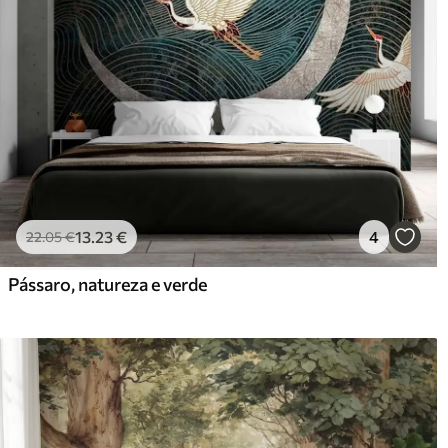
13
.23
€
4
22
.05
€
Pássaro, natureza e verde