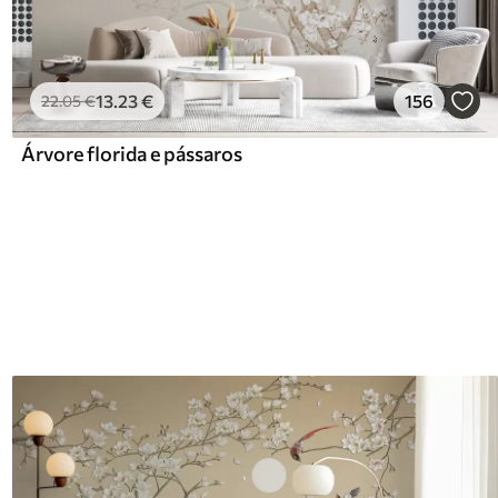
13
.23
€
156
22
.05
€
Árvore florida e pássaros