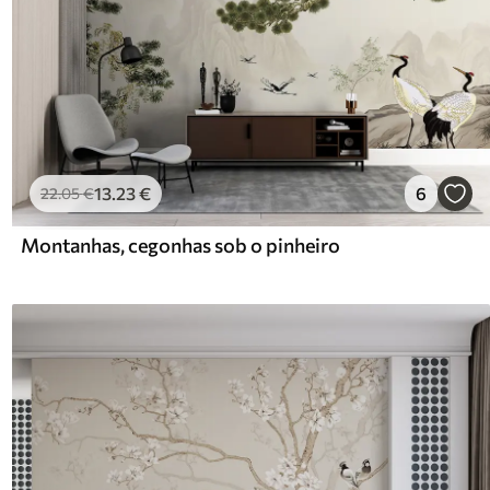
13
.23
€
6
22
.05
€
Montanhas, cegonhas sob o pinheiro