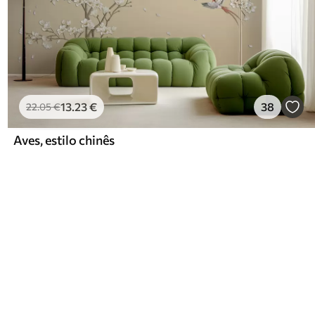
13
.23
€
38
22
.05
€
Aves, estilo chinês