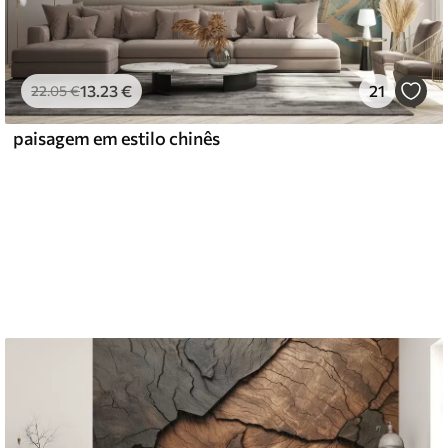
13
.23
€
21
22
.05
€
paisagem em estilo chinês