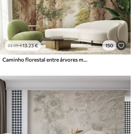
13
.23
€
150
22
.05
€
Caminho florestal entre árvores majestosas em estilo aquarela