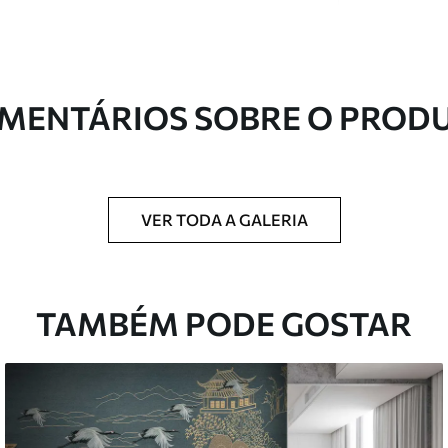
s de alta qualidade, cada um adequado a
entos. Mais informações disponíveis abaixo ou
nalização.
MENTÁRIOS SOBRE O PROD
VER TODA A GALERIA
ntregue em rolos de até 50 cm de largura.
TAMBÉM PODE GOSTAR
 de verniz e/ou adesivo para papel de parede.
com uma esponja macia. Murais de parede
 podem ser limpos com água.