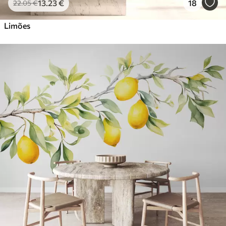
13
.23
€
18
22
.05
€
Limões