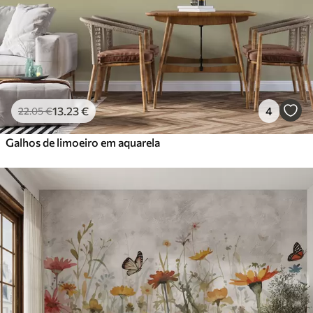
13
.23
€
4
22
.05
€
Galhos de limoeiro em aquarela