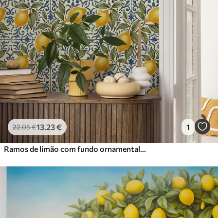
13
.23
€
1
22
.05
€
Ramos de limão com fundo ornamental azul