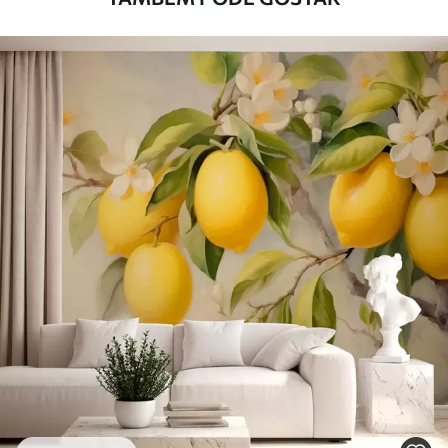
Método de
Aplicação perfeita
aplicação
Materiais disponíveis
Standard
45
.00
27
.00
€
/m²
Premium
56
.67
34
.00
€
/m²
Vinil Premium
65
.00
39
.00
€
/m²
Peel and Stick
81
.67
49
.00
€
/m²