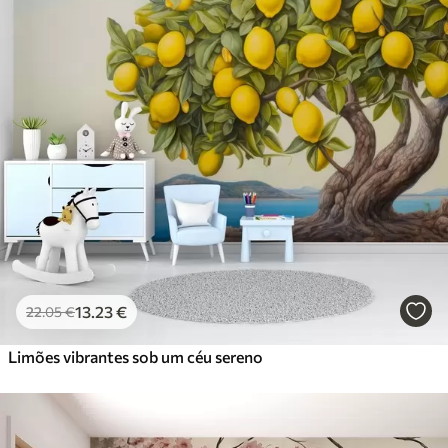
13
.23
€
22
.05
€
Limões vibrantes sob um céu sereno