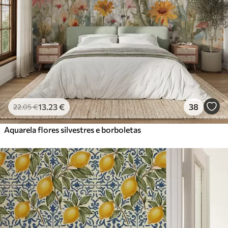
13
.23
€
38
22
.05
€
Aquarela flores silvestres e borboletas