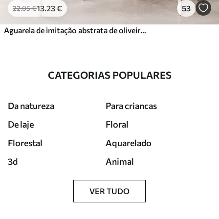
13
.23
€
53
22
.05
€
Aguarela de imitação abstrata de oliveiras
CATEGORIAS POPULARES
Da natureza
Para criancas
De laje
Floral
Florestal
Aquarelado
3d
Animal
VER TUDO