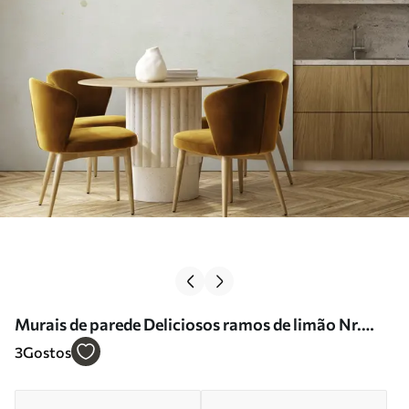
Murais de parede Deliciosos ramos de limão Nr.
u97595
3
Gostos