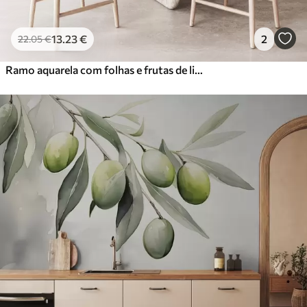
13
.23
€
2
22
.05
€
Ramo aquarela com folhas e frutas de limão