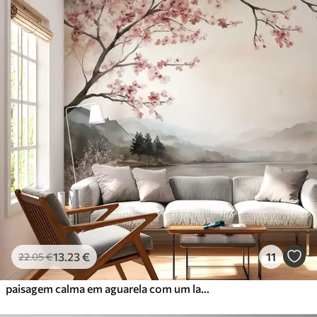
13
.23
€
11
22
.05
€
paisagem calma em aguarela com um lago e uma árvore em flor