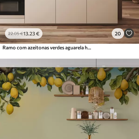
13
.23
€
20
22
.05
€
Ramo com azeitonas verdes aguarela húmida