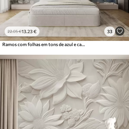
13
.23
€
33
22
.05
€
Ramos com folhas em tons de azul e castanho, fundo claro, suave e delicado, estilo aguarela