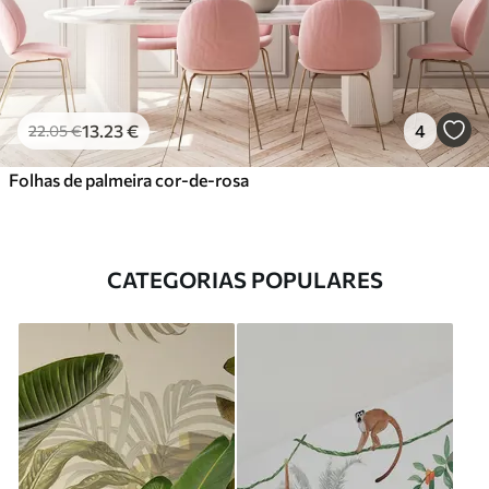
13
.23
€
4
22
.05
€
Folhas de palmeira cor-de-rosa
CATEGORIAS POPULARES