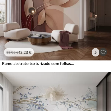
13
.23
€
5
22
.05
€
Ramo abstrato texturizado com folhas em tons de castanho, bege e vermelho, contra um fundo de formas abstratas