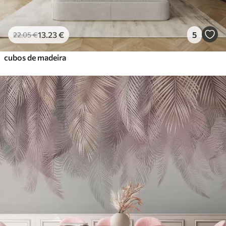
13
.23
€
5
22
.05
€
cubos de madeira