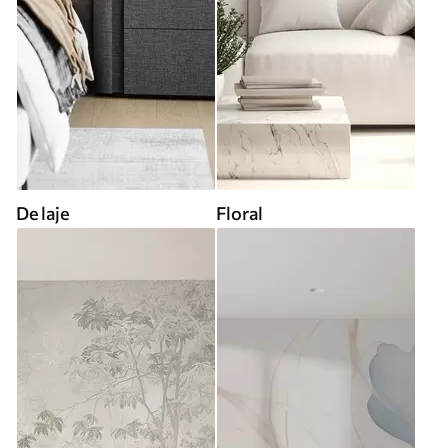
De laje
Floral