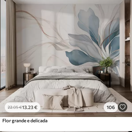
13
.23
€
106
22
.05
€
Flor grande e delicada