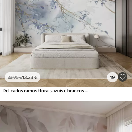
13
.23
€
19
22
.05
€
Delicados ramos florais azuis e brancos com fundo aquarela suave e desfocado