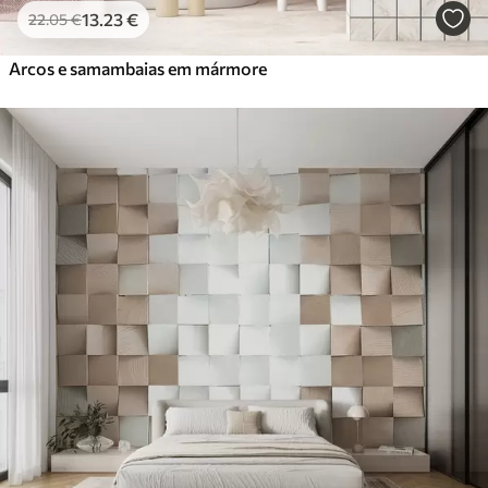
13
.23
€
22
.05
€
Arcos e samambaias em mármore