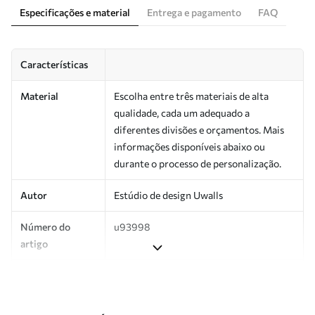
Especificações e material
Entrega e pagamento
FAQ
Características
Material
Escolha entre três materiais de alta
qualidade, cada um adequado a
diferentes divisões e orçamentos. Mais
informações disponíveis abaixo ou
durante o processo de personalização.
Autor
Estúdio de design Uwalls
Número do
u93998
artigo
Produção
Impresso sob encomenda e entregue em
rolos de até 50 cm de largura.