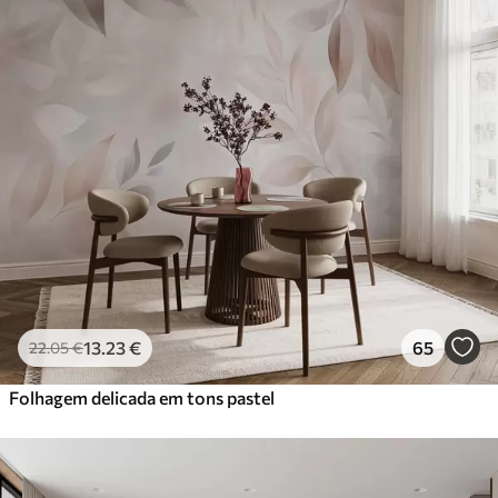
13
.23
€
65
22
.05
€
Folhagem delicada em tons pastel