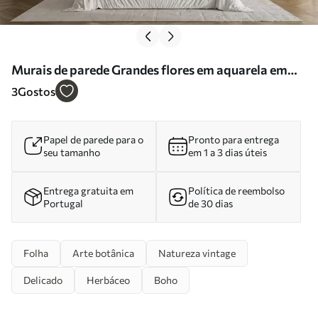
Murais de parede Grandes flores em aquarela em
uma parede de concreto Nr. u93998
3
Gostos
Papel de parede para o
Pronto para entrega
seu tamanho
em 1 a 3 dias úteis
Entrega gratuita em
Política de reembolso
Portugal
de 30 dias
Folha
Arte botânica
Natureza vintage
Delicado
Herbáceo
Boho