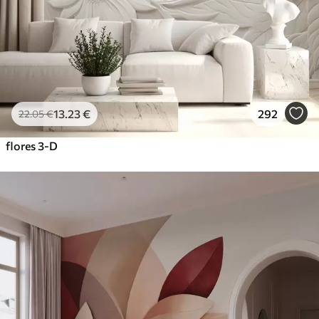
13
.23
€
292
22
.05
€
flores 3-D