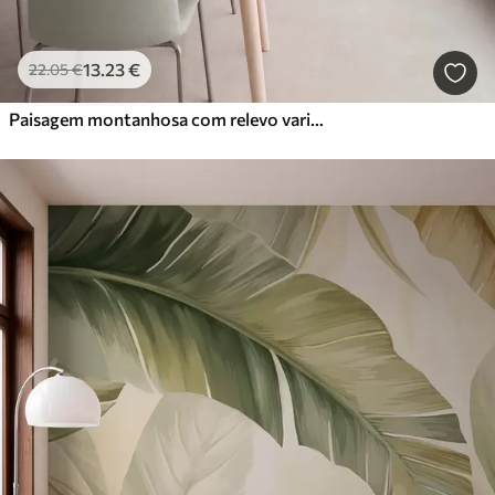
13
.23
€
22
.05
€
Paisagem montanhosa com relevo variado