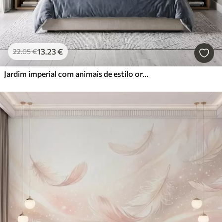
13
.23
€
22
.05
€
Jardim imperial com animais de estilo oriental — macaco, leopardo, tigre, pavão e garça