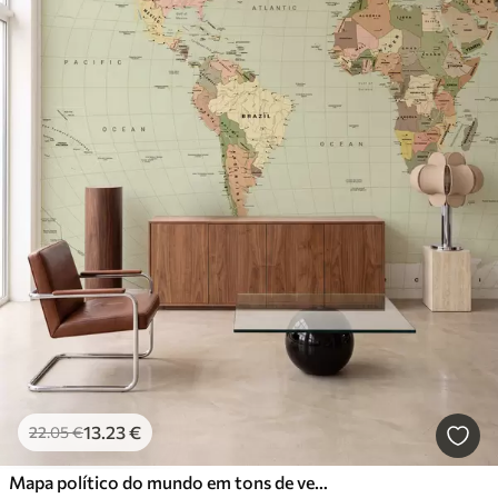
13
.23
€
22
.05
€
Mapa político do mundo em tons de verde-oliva com bandeiras, em inglês