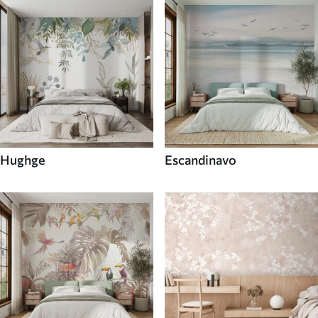
Hughge
Escandinavo