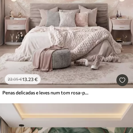
13
.23
€
22
.05
€
Penas delicadas e leves num tom rosa-pêssego esbatido com brilho