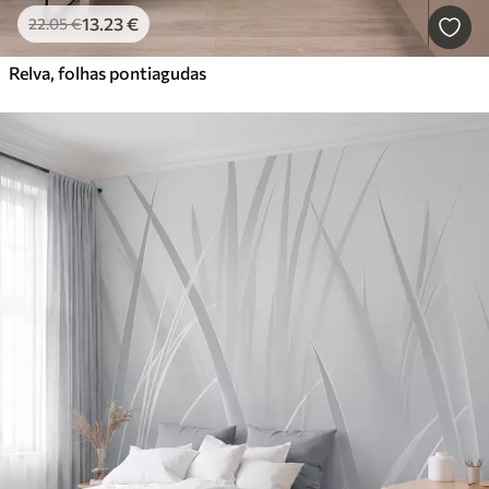
13
.23
€
22
.05
€
Relva, folhas pontiagudas