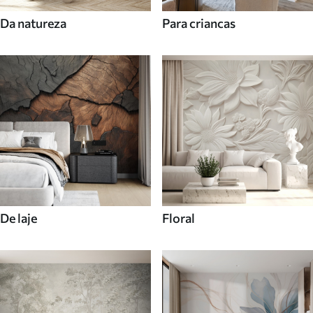
Da natureza
Para criancas
De laje
Floral