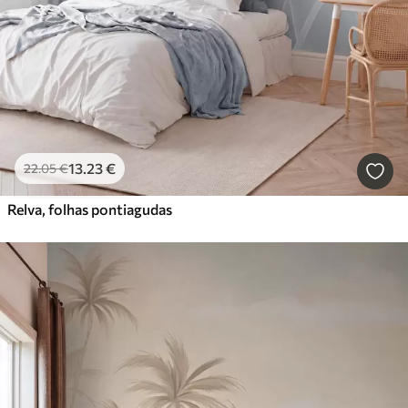
13
.23
€
22
.05
€
Relva, folhas pontiagudas