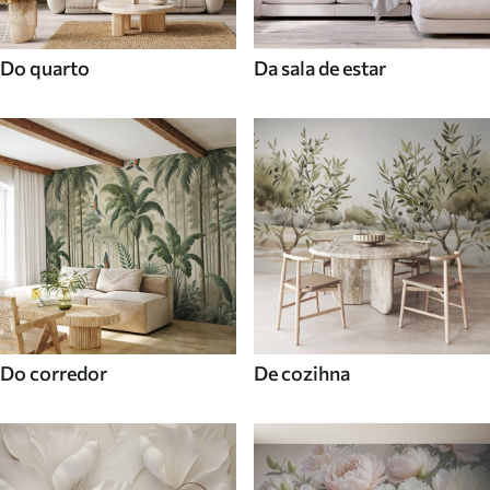
Do quarto
Da sala de estar
Do corredor
De cozihna