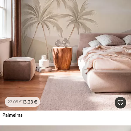
13
.23
€
22
.05
€
Palmeiras