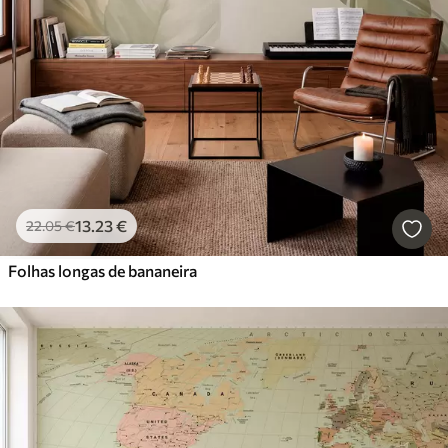
13
.23
€
22
.05
€
Folhas longas de bananeira