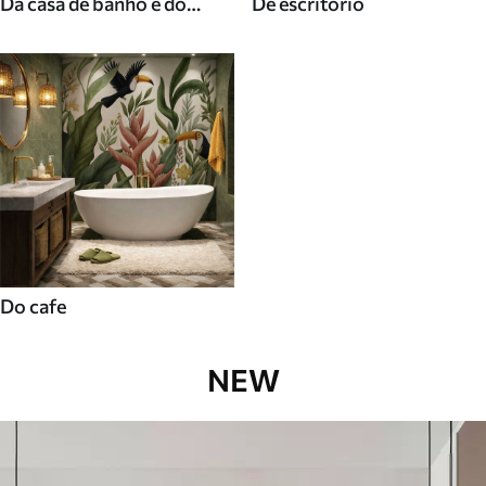
Da casa de banho e do
De escritorio
duche
Do cafe
NEW