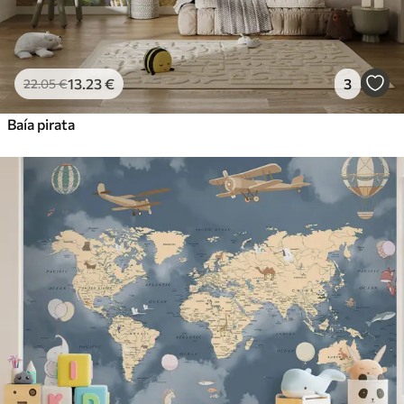
13
.23
€
3
22
.05
€
Baía pirata