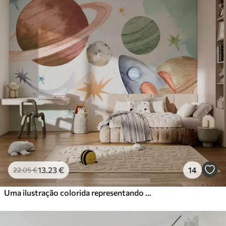
13
.23
€
14
22
.05
€
Uma ilustração colorida representando vários planetas e aquarela espacial