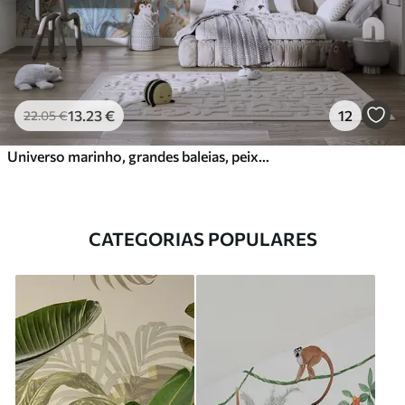
13
.23
€
12
22
.05
€
Universo marinho, grandes baleias, peixes e tartarugas
CATEGORIAS POPULARES