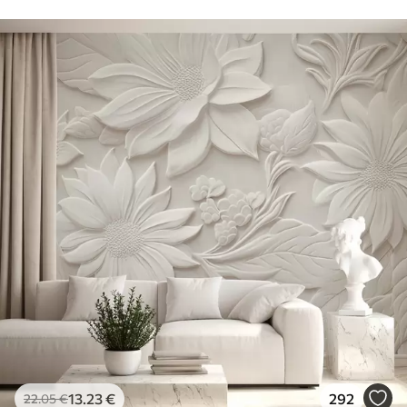
13
.23
€
292
22
.05
€