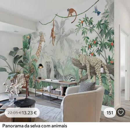
13
.23
€
151
22
.05
€
Panorama da selva com animais