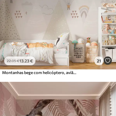
Premium
56
.67
34
.00
€
/m²
Vinil Premium
65
.00
39
.00
€
/m²
Peel and Stick
81
.67
49
.00
€
/m²
13
.23
€
21
22
.05
€
Montanhas bege com helicóptero, avião e animais