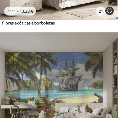
13
.23
€
21
22
.05
€
Flores exóticas e borboletas