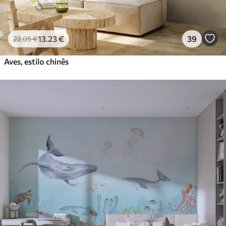
13
.23
€
39
22
.05
€
Aves, estilo chinês