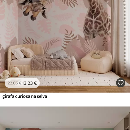
13
.23
€
22
.05
€
girafa curiosa na selva