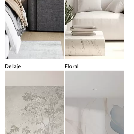
De laje
Floral