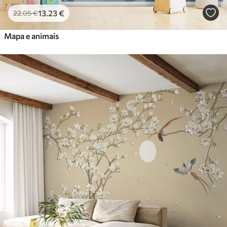
13
.23
€
22
.05
€
Mapa e animais