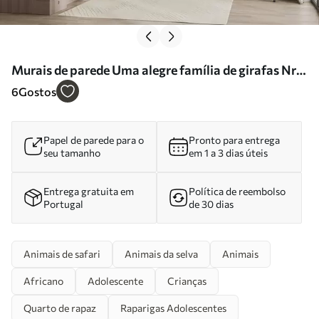
Murais de parede Uma alegre família de girafas Nr.
u98525
6
Gostos
Papel de parede para o
Pronto para entrega
seu tamanho
em 1 a 3 dias úteis
Entrega gratuita em
Política de reembolso
Portugal
de 30 dias
Animais de safari
Animais da selva
Animais
Africano
Adolescente
Crianças
Quarto de rapaz
Raparigas Adolescentes