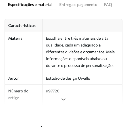
Especificações e material
Entrega e pagamento
FAQ
Características
Material
Escolha entre três materiais de alta
qualidade, cada um adequado a
diferentes divisões e orçamentos. Mais
informações disponíveis abaixo ou
durante o processo de personalização.
Autor
Estúdio de design Uwalls
Número do
u97726
artigo
Produção
Impresso sob encomenda e entregue em
rolos de até 50 cm de largura.