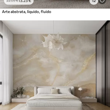
13
.23
€
12
22
.05
€
Arte abstrata, líquido, fluido