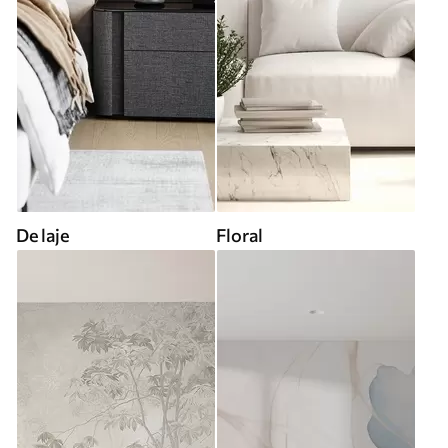
De laje
Floral