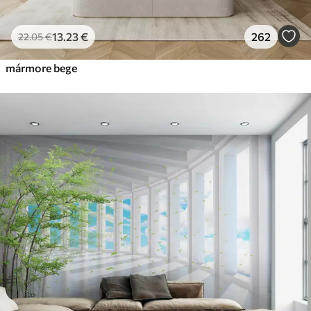
13
.23
€
262
22
.05
€
mármore bege