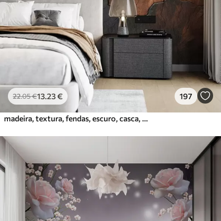
56
.67
34
.00
€
/m²
Vinil Premium
65
.00
39
.00
€
/m²
Peel and Stick
81
.67
49
.00
€
/m²
13
.23
€
197
22
.05
€
madeira, textura, fendas, escuro, casca, superfície