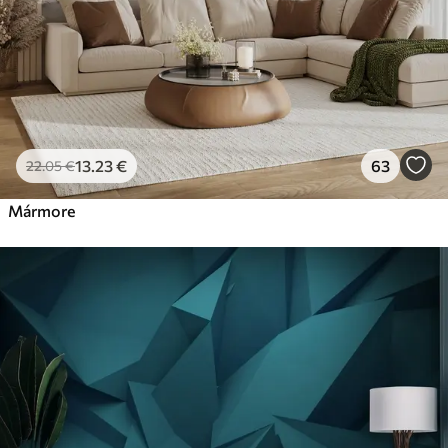
13
.23
€
63
22
.05
€
Mármore