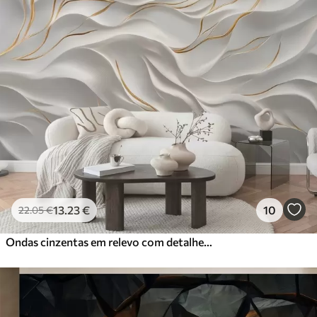
13
.23
€
10
22
.05
€
Ondas cinzentas em relevo com detalhes em amarelo