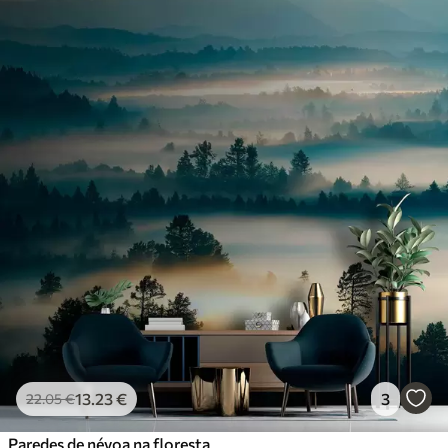
13
.23
€
3
22
.05
€
Paredes de névoa na floresta