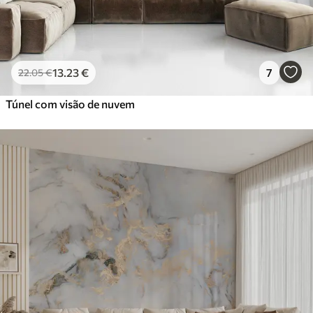
13
.23
€
7
22
.05
€
Túnel com visão de nuvem