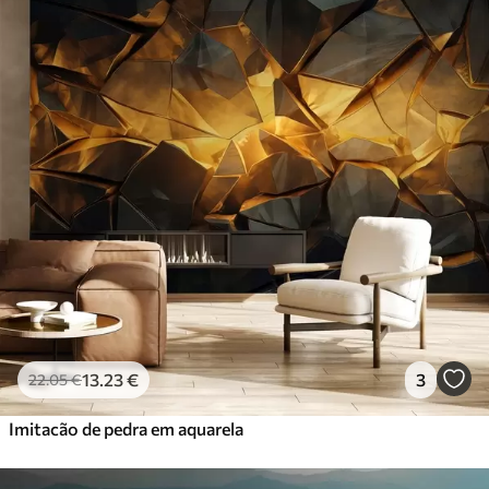
13
.23
€
3
22
.05
€
Imitacão de pedra em aquarela