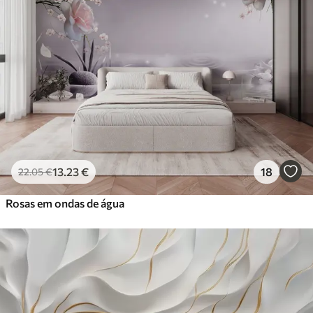
13
.23
€
18
22
.05
€
Rosas em ondas de água