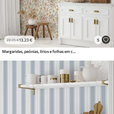
13
.23
€
5
22
.05
€
Margaridas, peónias, lírios e folhas em cores delicadas