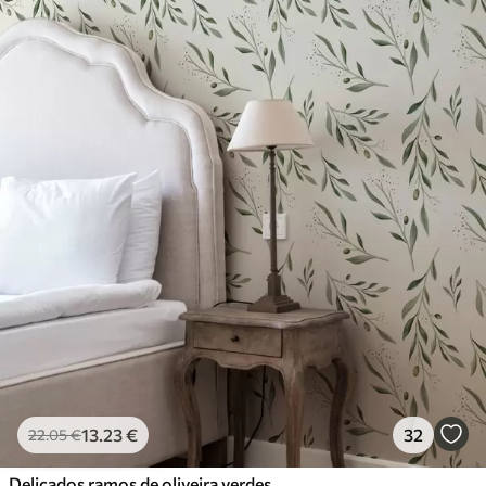
13
.23
€
32
22
.05
€
Delicados ramos de oliveira verdes