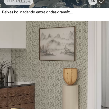
13
.23
€
14
22
.05
€
Peixes koi nadando entre ondas dramáticas do oceano