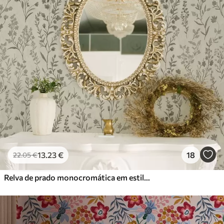
13
.23
€
18
22
.05
€
Relva de prado monocromática em estilo vintage