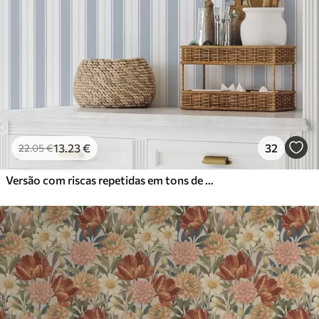
13
.23
€
32
22
.05
€
Versão com riscas repetidas em tons de cinzento-azul