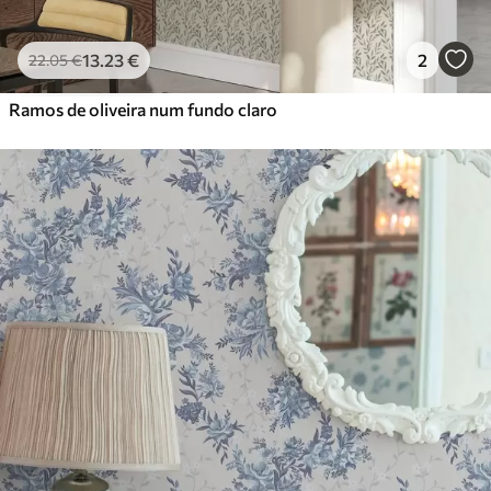
13
.23
€
2
22
.05
€
Ramos de oliveira num fundo claro