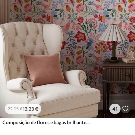
13
.23
€
41
22
.05
€
Composição de flores e bagas brilhantes com papagaios