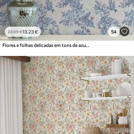
13
.23
€
54
22
.05
€
Flores e folhas delicadas em tons de azul e azul sobre um fundo claro