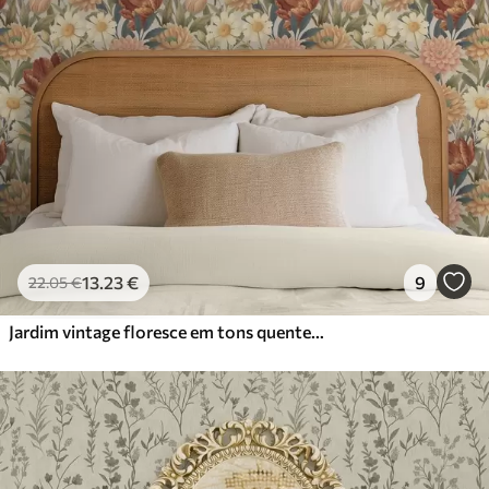
13
.23
€
9
22
.05
€
Jardim vintage floresce em tons quentes de terracota e pêssego