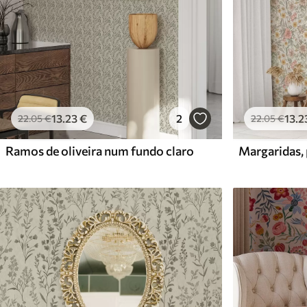
13
.23
€
2
13
.2
22
.05
€
22
.05
€
Ramos de oliveira num fundo claro