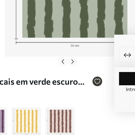
icais em verde escuro
Intr
v1