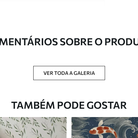
MENTÁRIOS SOBRE O PROD
ntregue em rolos de até 50 cm de largura.
 de verniz e/ou adesivo para papel de parede.
VER TODA A GALERIA
com uma esponja macia. Murais de parede
 podem ser limpos com água.
TAMBÉM PODE GOSTAR