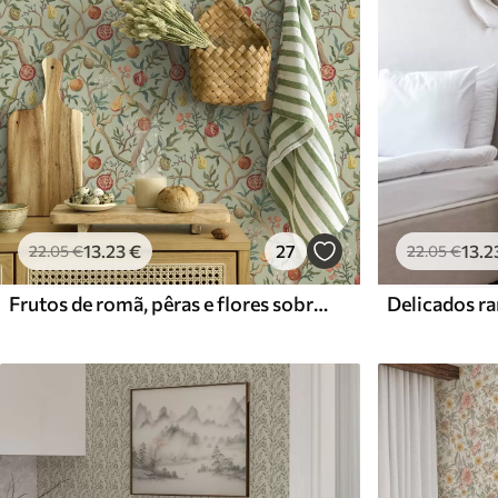
Standard
Premium
45
.00
56
.67
27
.00
€
/m²
34
.00
€
/m²
13
.23
€
27
13
.2
22
.05
€
22
.05
€
Frutos de romã, pêras e flores sobre um fundo verde claro
Delicados ra