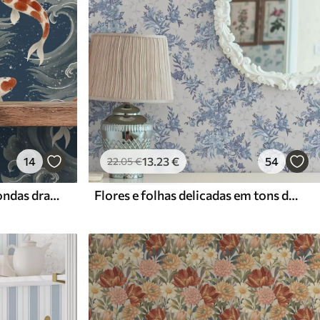
14
13
.23
€
54
22
.05
€
Peixes koi nadando entre ondas dramáticas do oceano
Flores e folhas delicadas em tons de azul e azul sobre um fundo claro