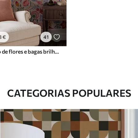
3
€
41
Composição de flores e bagas brilhantes com papagaios
CATEGORIAS POPULARES