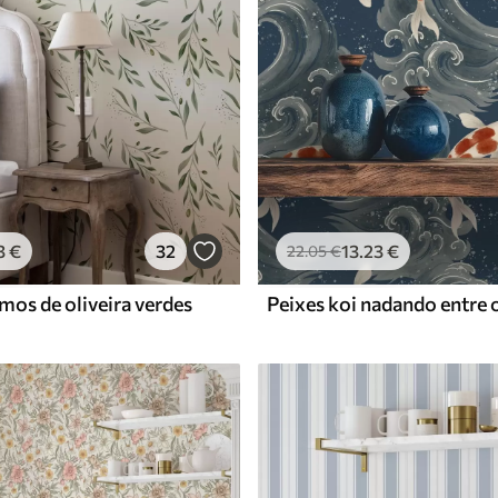
Vinil Premium
65
.00
39
.00
€
/m²
3
€
32
13
.23
€
22
.05
€
mos de oliveira verdes