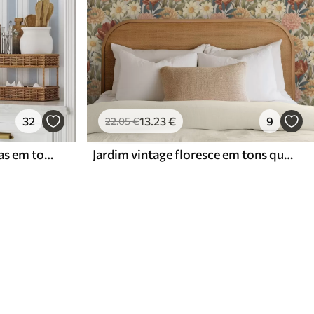
32
13
.23
€
9
22
.05
€
Versão com riscas repetidas em tons de cinzento-azul
Jardim vintage floresce em tons quentes de terracota e pêssego