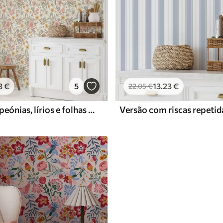
3
€
5
13
.23
€
22
.05
€
Margaridas, peónias, lírios e folhas em cores delicadas