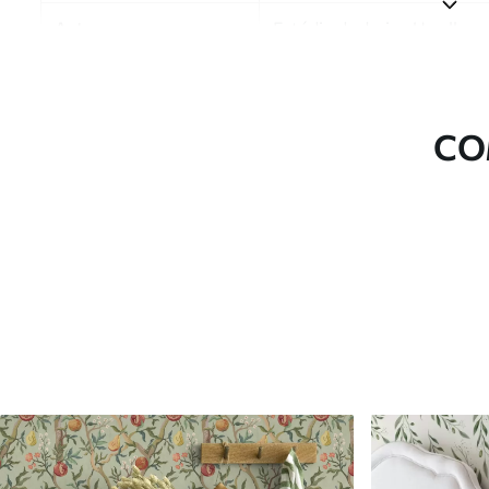
Autor
Estúdio de design Uwalls
Número do artigo
a01191v1
Acabamento
Semibrilhante.
CO
Produção
Impresso sob encomenda e e
Opções adicionais
Disponível com revestimento
Limpeza
Pode ser limpo suavemente 
com revestimento de verniz
Método de aplicação
Aplicação perfeita
Materiais disponíveis