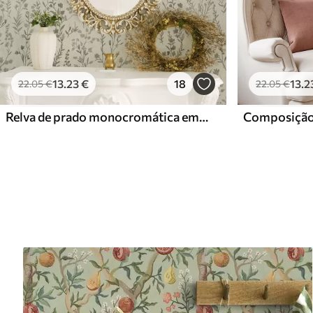
13
.23
€
18
13
.2
22
.05
€
22
.05
€
Relva de prado monocromática em estilo vintage