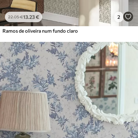
13
.23
€
2
22
.05
€
Ramos de oliveira num fundo claro