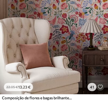
13
.23
€
41
22
.05
€
Composição de flores e bagas brilhantes com papagaios