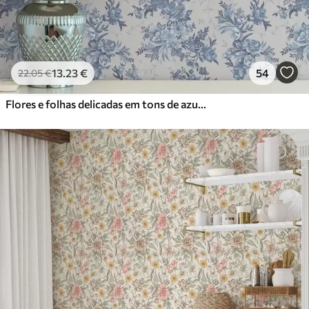
13
.23
€
54
22
.05
€
Flores e folhas delicadas em tons de azul e azul sobre um fundo claro