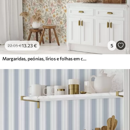
13
.23
€
5
22
.05
€
Margaridas, peónias, lírios e folhas em cores delicadas