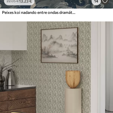
13
.23
€
14
22
.05
€
Peixes koi nadando entre ondas dramáticas do oceano