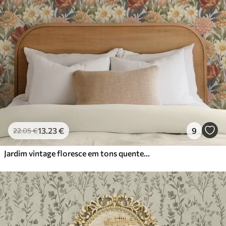
13
.23
€
9
22
.05
€
Jardim vintage floresce em tons quentes de terracota e pêssego