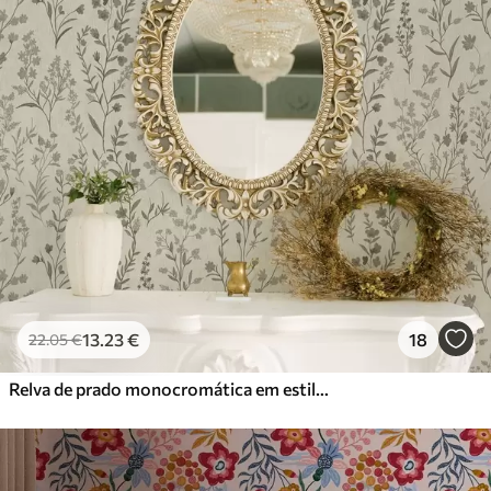
13
.23
€
18
22
.05
€
Relva de prado monocromática em estilo vintage