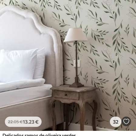
13
.23
€
32
22
.05
€
Delicados ramos de oliveira verdes