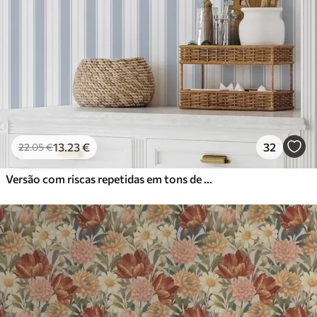
13
.23
€
32
22
.05
€
Versão com riscas repetidas em tons de cinzento-azul