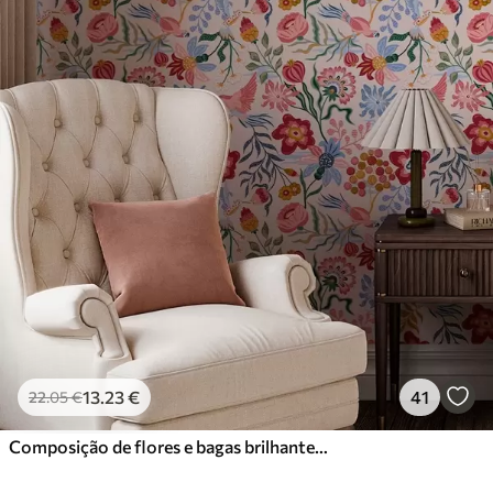
13
.23
€
41
22
.05
€
Composição de flores e bagas brilhantes com papagaios