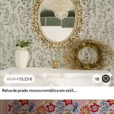
13
.23
€
18
22
.05
€
Relva de prado monocromática em estilo vintage