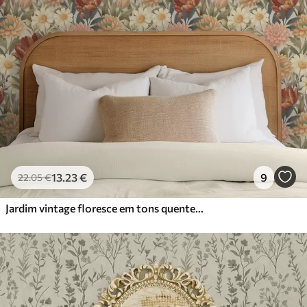
13
.23
€
9
22
.05
€
Jardim vintage floresce em tons quentes de terracota e pêssego