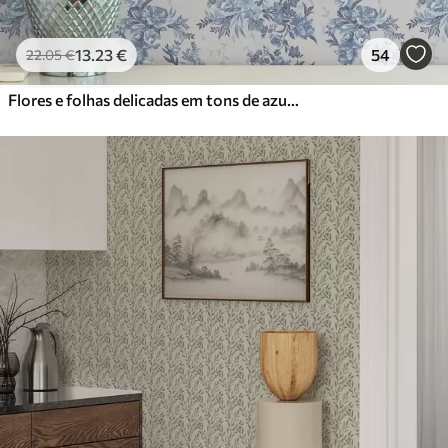
13
.23
€
54
22
.05
€
Flores e folhas delicadas em tons de azul e azul sobre um fundo claro