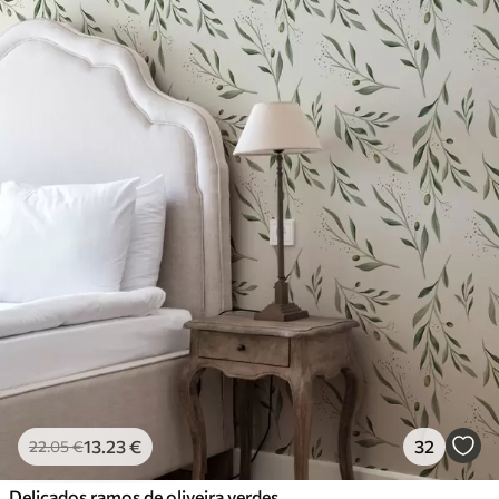
13
.23
€
32
22
.05
€
Delicados ramos de oliveira verdes