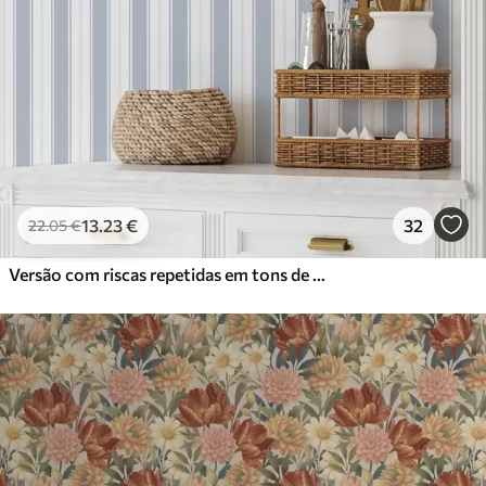
13
.23
€
32
22
.05
€
Versão com riscas repetidas em tons de cinzento-azul