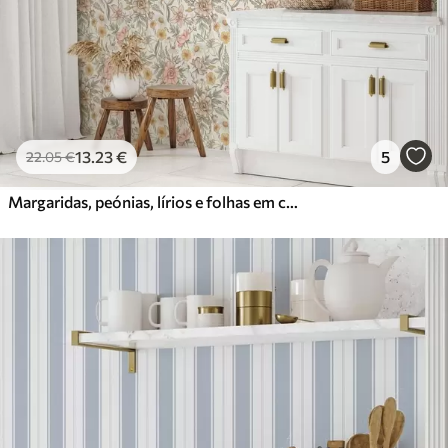
13
.23
€
5
22
.05
€
Margaridas, peónias, lírios e folhas em cores delicadas