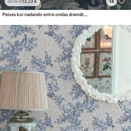
13
.23
€
14
22
.05
€
Peixes koi nadando entre ondas dramáticas do oceano