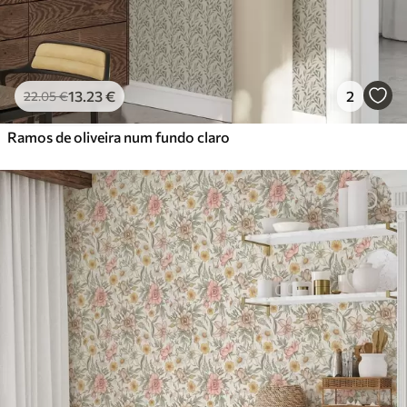
13
.23
€
2
22
.05
€
Ramos de oliveira num fundo claro