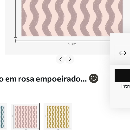
do em rosa empoeirado
Intr