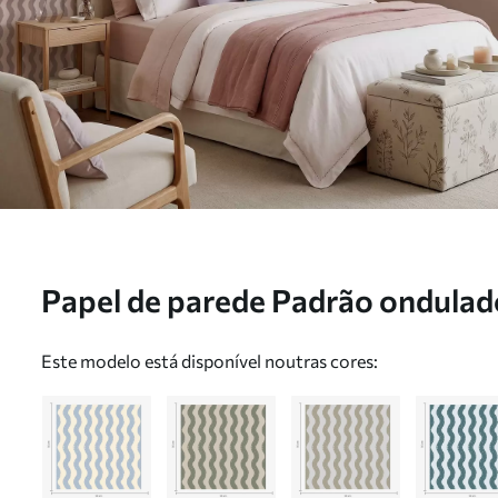
Papel de parede Padrão ondula
sobre fundo claro Nr. a01188v4
Este modelo está disponível noutras cores: