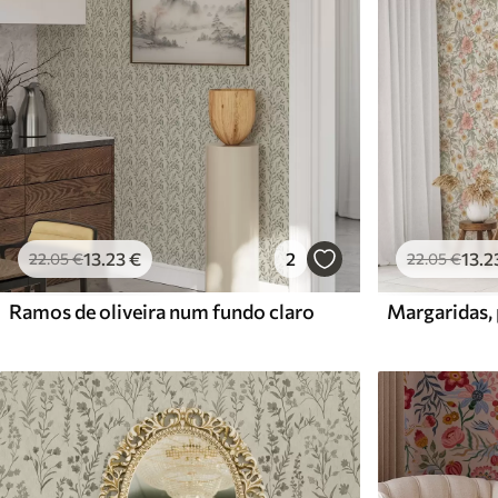
13
.23
€
2
13
.2
22
.05
€
22
.05
€
Ramos de oliveira num fundo claro