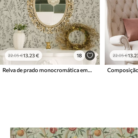
13
.23
€
18
13
.2
22
.05
€
22
.05
€
Relva de prado monocromática em estilo vintage