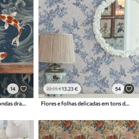
14
13
.23
€
54
22
.05
€
Peixes koi nadando entre ondas dramáticas do oceano
Flores e folhas delicadas em tons de azul e azul sobre um fundo claro