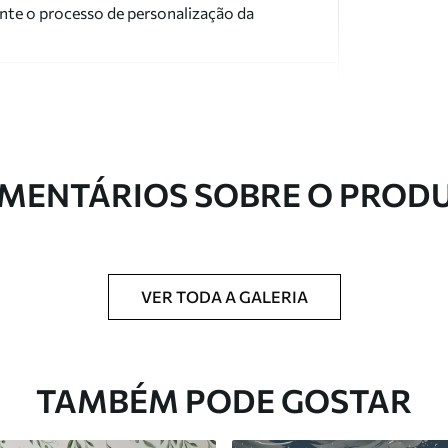
nte o processo de personalização da
MENTÁRIOS SOBRE O PROD
ntregue em rolos de até 50 cm de largura.
 de verniz e/ou adesivo para papel de parede.
VER TODA A GALERIA
com uma esponja macia. Murais de parede
 podem ser limpos com água.
TAMBÉM PODE GOSTAR