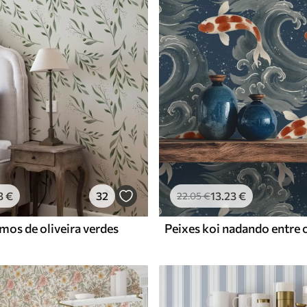
Vinil Premium
65
.00
39
.00
€
/m²
3
€
32
13
.23
€
22
.05
€
mos de oliveira verdes