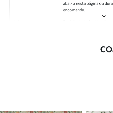
abaixo nesta página ou dura
encomenda.
Autor
Estúdio de design Uwalls
Número do artigo
a01188v4
Acabamento
Semibrilhante.
CO
Produção
Impresso sob encomenda e e
Opções adicionais
Disponível com revestimento
Limpeza
Pode ser limpo suavemente 
com revestimento de verniz
Método de aplicação
Aplicação perfeita