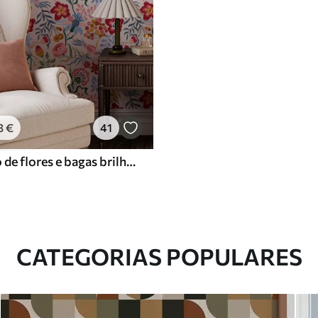
3
€
41
Composição de flores e bagas brilhantes com papagaios
CATEGORIAS POPULARES