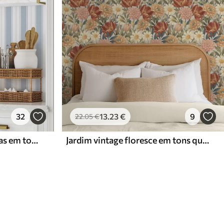
32
13
.23
€
9
22
.05
€
Versão com riscas repetidas em tons de cinzento-azul
Jardim vintage floresce em tons quentes de terracota e pêssego