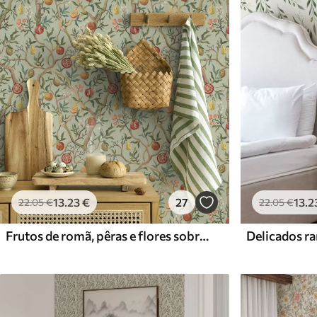
Materiais disponíveis
Standard
Premium
45
.00
56
.67
27
.00
€
/m²
34
.00
€
/m²
13
.23
€
27
13
.2
22
.05
€
22
.05
€
Frutos de romã, pêras e flores sobre um fundo verde claro
Delicados ra