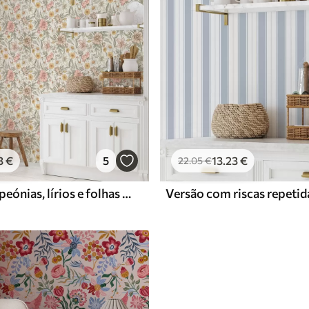
3
€
5
13
.23
€
22
.05
€
Margaridas, peónias, lírios e folhas em cores delicadas