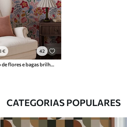
3
€
42
Composição de flores e bagas brilhantes com papagaios
CATEGORIAS POPULARES