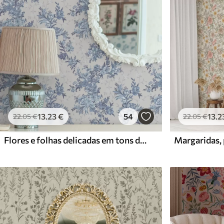
13
.23
€
54
13
.2
22
.05
€
22
.05
€
Flores e folhas delicadas em tons de azul e azul sobre um fundo claro