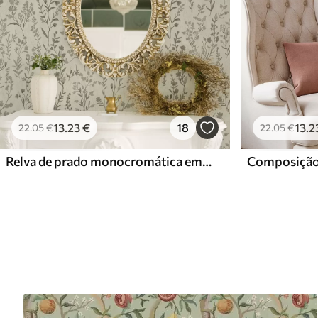
13
.23
€
18
13
.2
22
.05
€
22
.05
€
Relva de prado monocromática em estilo vintage