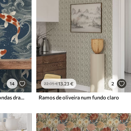
14
13
.23
€
2
22
.05
€
Peixes koi nadando entre ondas dramáticas do oceano
Ramos de oliveira num fundo claro