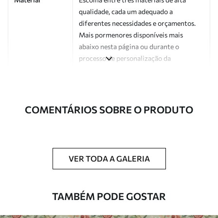
qualidade, cada um adequado a
diferentes necessidades e orçamentos.
Mais pormenores disponíveis mais
abaixo nesta página ou durante o
processo de personalização da
encomenda.
Autor
Estúdio de design Uwalls
COMENTÁRIOS SOBRE O PRODUTO
Número do
a01186v1
artigo
Acabamento
Semibrilhante.
VER TODA A GALERIA
Produção
Impresso sob encomenda e entregue em
rolos de até 50 cm de largura.
TAMBÉM PODE GOSTAR
Opções
Disponível com revestimento de verniz
adicionais
e/ou adesivo para papel de parede.