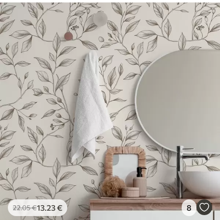
13
.23
€
8
22
.05
€