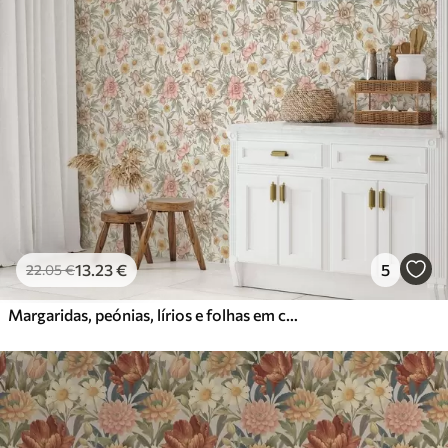
13
.23
€
5
22
.05
€
Margaridas, peónias, lírios e folhas em cores delicadas