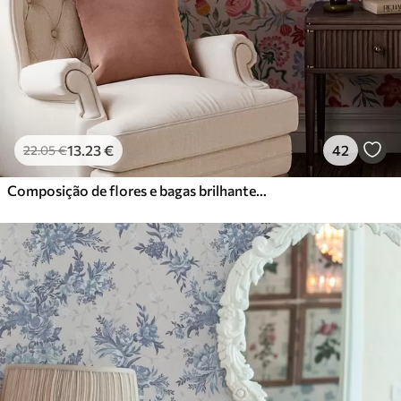
13
.23
€
42
22
.05
€
Composição de flores e bagas brilhantes com papagaios