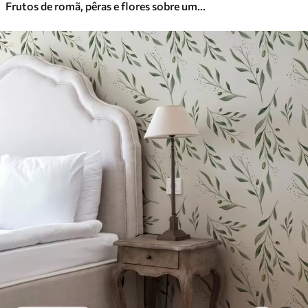
Frutos de romã, pêras e flores sobre um fundo verde claro
Vinil Premium
65
.00
39
.00
€
/m²