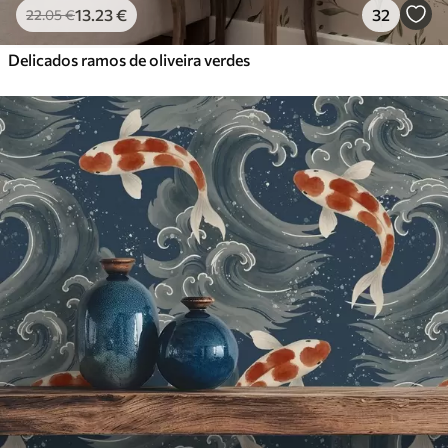
13
.23
€
32
22
.05
€
Delicados ramos de oliveira verdes