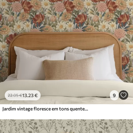
13
.23
€
9
22
.05
€
Jardim vintage floresce em tons quentes de terracota e pêssego