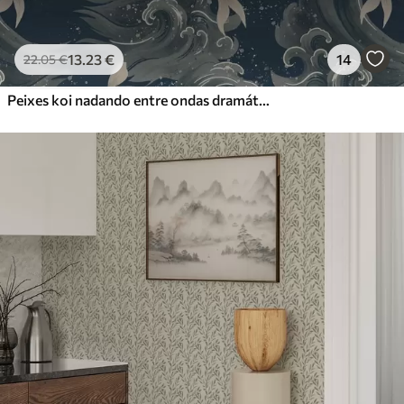
13
.23
€
14
22
.05
€
Peixes koi nadando entre ondas dramáticas do oceano