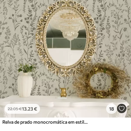
13
.23
€
18
22
.05
€
Relva de prado monocromática em estilo vintage