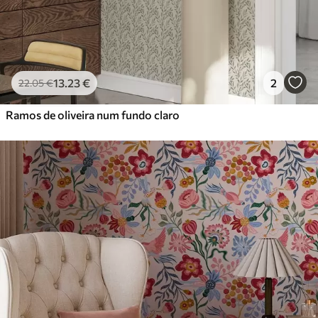
13
.23
€
2
22
.05
€
Ramos de oliveira num fundo claro