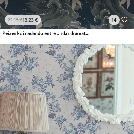
13
.23
€
14
22
.05
€
Peixes koi nadando entre ondas dramáticas do oceano