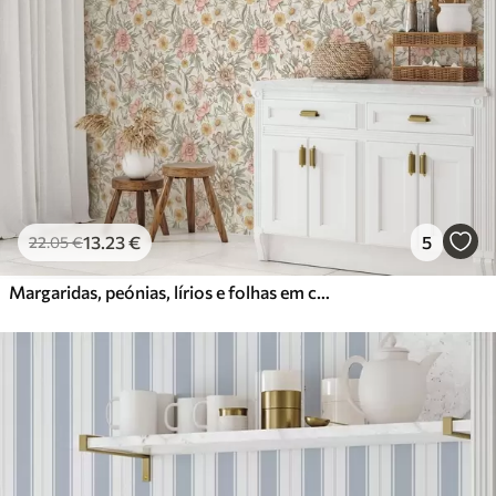
13
.23
€
5
22
.05
€
Margaridas, peónias, lírios e folhas em cores delicadas