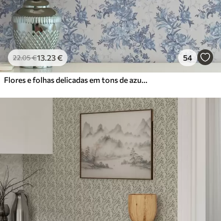
13
.23
€
54
22
.05
€
Flores e folhas delicadas em tons de azul e azul sobre um fundo claro