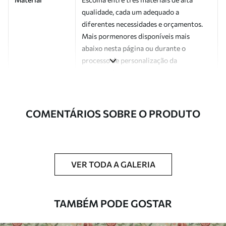
qualidade, cada um adequado a
diferentes necessidades e orçamentos.
Mais pormenores disponíveis mais
abaixo nesta página ou durante o
processo de personalização da
encomenda.
Autor
Estúdio de design Uwalls
COMENTÁRIOS SOBRE O PRODUTO
Número do
a01181v4
artigo
Acabamento
Semibrilhante.
VER TODA A GALERIA
Produção
Impresso sob encomenda e entregue em
rolos de até 50 cm de largura.
TAMBÉM PODE GOSTAR
Opções
Disponível com revestimento de verniz
adicionais
e/ou adesivo para papel de parede.