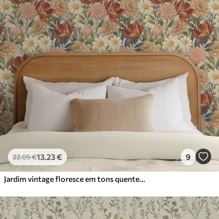
13
.23
€
9
22
.05
€
Jardim vintage floresce em tons quentes de terracota e pêssego