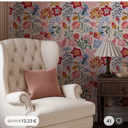
13
.23
€
41
22
.05
€