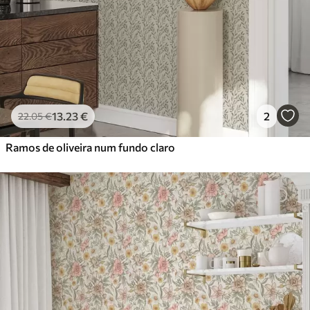
13
.23
€
2
22
.05
€
Ramos de oliveira num fundo claro