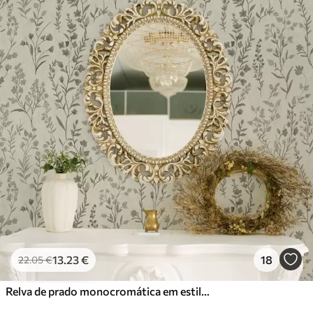
13
.23
€
18
22
.05
€
Relva de prado monocromática em estilo vintage