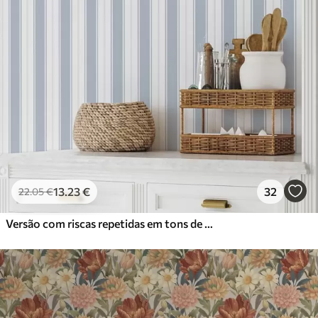
13
.23
€
32
22
.05
€
Versão com riscas repetidas em tons de cinzento-azul