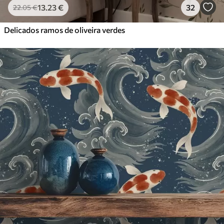
13
.23
€
32
22
.05
€
Delicados ramos de oliveira verdes