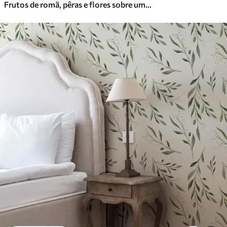
Frutos de romã, pêras e flores sobre um fundo verde claro
Vinil Premium
65
.00
39
.00
€
/m²