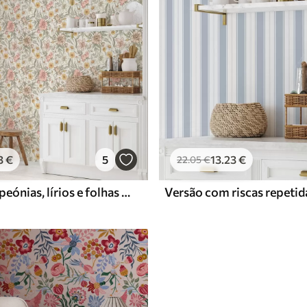
3
€
5
13
.23
€
22
.05
€
Margaridas, peónias, lírios e folhas em cores delicadas