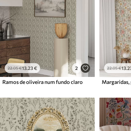
13
.23
€
2
13
.2
22
.05
€
22
.05
€
Ramos de oliveira num fundo claro