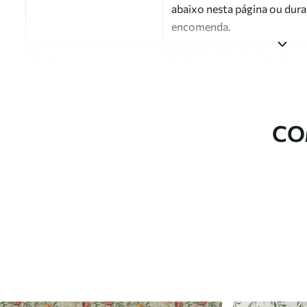
abaixo nesta página ou dura
encomenda.
Autor
Estúdio de design Uwalls
Número do artigo
a01181v3
Acabamento
Semibrilhante.
CO
Produção
Impresso sob encomenda e e
Opções adicionais
Disponível com revestimento
Limpeza
Pode ser limpo suavemente 
com revestimento de verniz
Método de aplicação
Aplicação perfeita