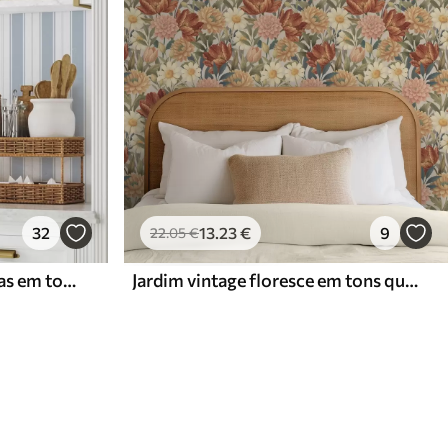
32
13
.23
€
9
22
.05
€
Versão com riscas repetidas em tons de cinzento-azul
Jardim vintage floresce em tons quentes de terracota e pêssego