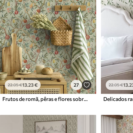
Materiais disponíveis
Standard
Premium
45
.00
56
.67
27
.00
€
/m²
34
.00
€
/m²
13
.23
€
27
13
.2
22
.05
€
22
.05
€
Frutos de romã, pêras e flores sobre um fundo verde claro
Delicados ra