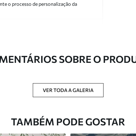
nte o processo de personalização da
MENTÁRIOS SOBRE O PROD
ntregue em rolos de até 50 cm de largura.
 de verniz e/ou adesivo para papel de parede.
VER TODA A GALERIA
com uma esponja macia. Murais de parede
 podem ser limpos com água.
TAMBÉM PODE GOSTAR