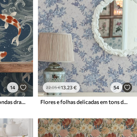
14
13
.23
€
54
22
.05
€
Peixes koi nadando entre ondas dramáticas do oceano
Flores e folhas delicadas em tons de azul e azul sobre um fundo claro