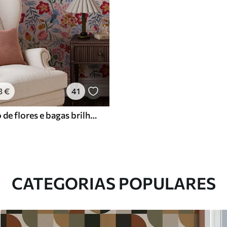
3
€
41
Composição de flores e bagas brilhantes com papagaios
CATEGORIAS POPULARES