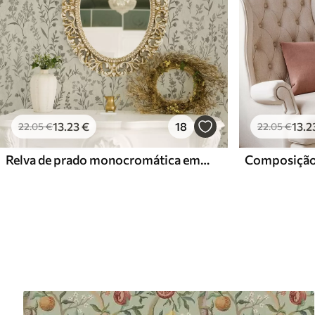
13
.23
€
18
13
.2
22
.05
€
22
.05
€
Relva de prado monocromática em estilo vintage