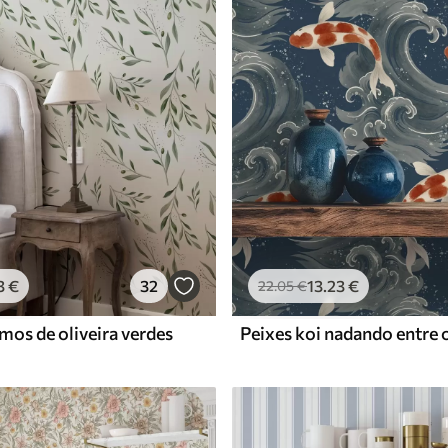
Vinil Premium
65
.00
39
.00
€
/m²
3
€
32
13
.23
€
22
.05
€
mos de oliveira verdes