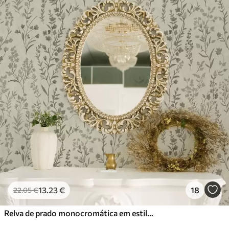
13
.23
€
18
22
.05
€
Relva de prado monocromática em estilo vintage