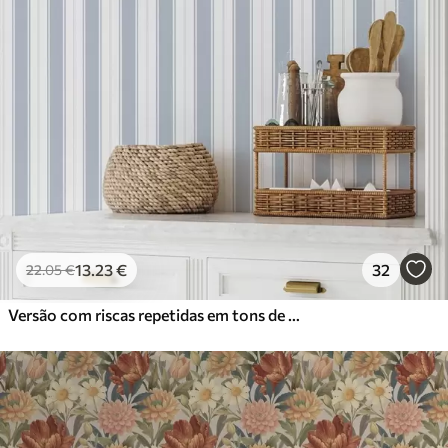
13
.23
€
32
22
.05
€
Versão com riscas repetidas em tons de cinzento-azul