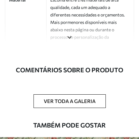
qualidade, cada um adequado a
diferentes necessidades e orçamentos.
Mais pormenores disponíveis mais
abaixo nesta página ou durante o
processo de personalização da
encomenda.
Autor
Estúdio de design Uwalls
COMENTÁRIOS SOBRE O PRODUTO
Número do
a01170v2
artigo
Acabamento
Semibrilhante.
VER TODA A GALERIA
Produção
Impresso sob encomenda e entregue em
rolos de até 50 cm de largura.
TAMBÉM PODE GOSTAR
Opções
Disponível com revestimento de verniz
adicionais
e/ou adesivo para papel de parede.