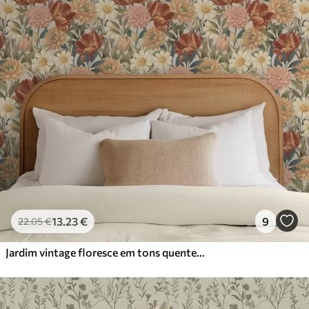
13
.23
€
9
22
.05
€
Jardim vintage floresce em tons quentes de terracota e pêssego