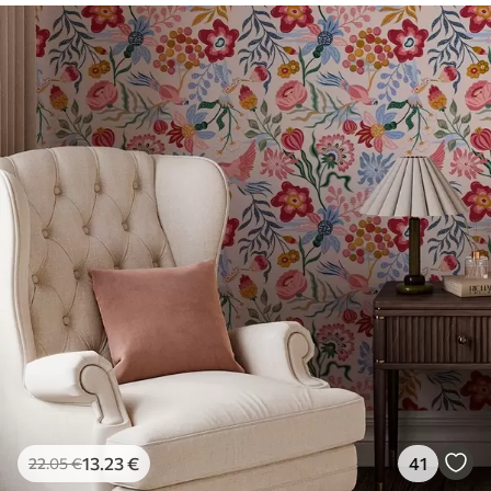
13
.23
€
41
22
.05
€