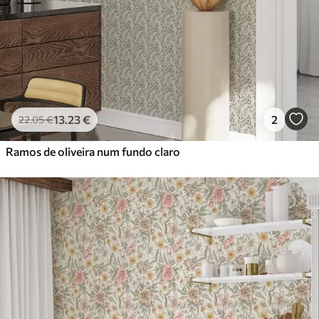
13
.23
€
2
22
.05
€
Ramos de oliveira num fundo claro