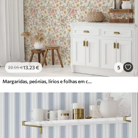
13
.23
€
5
22
.05
€
Margaridas, peónias, lírios e folhas em cores delicadas