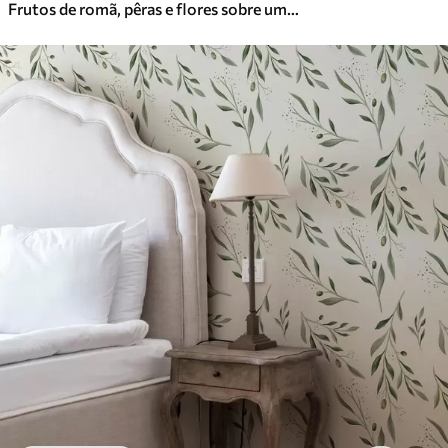
Frutos de romã, pêras e flores sobre um fundo verde claro
Vinil Premium
65
.00
39
.00
€
/m²