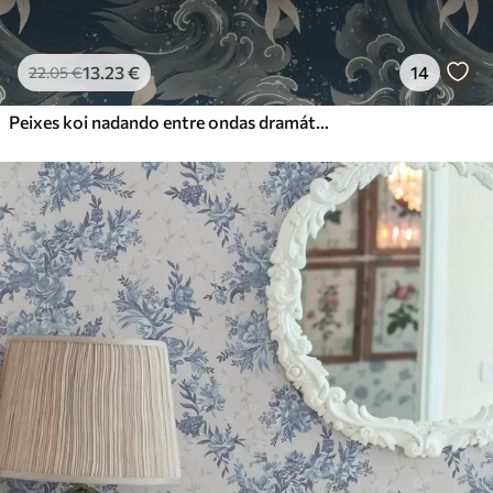
13
.23
€
14
22
.05
€
Peixes koi nadando entre ondas dramáticas do oceano