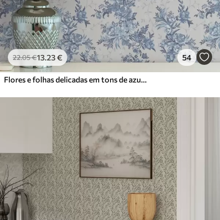
13
.23
€
54
22
.05
€
Flores e folhas delicadas em tons de azul e azul sobre um fundo claro