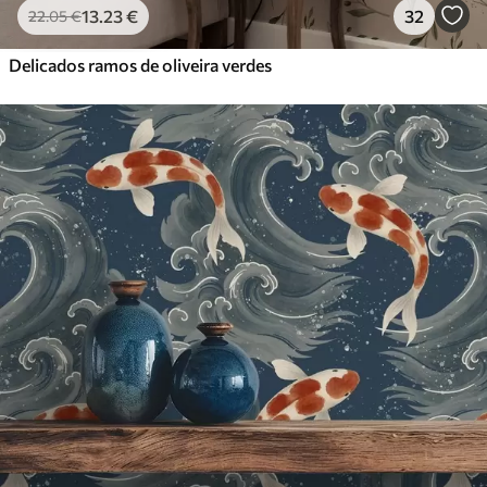
13
.23
€
32
22
.05
€
Delicados ramos de oliveira verdes