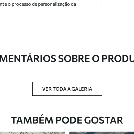
nte o processo de personalização da
MENTÁRIOS SOBRE O PROD
ntregue em rolos de até 50 cm de largura.
 de verniz e/ou adesivo para papel de parede.
VER TODA A GALERIA
com uma esponja macia. Murais de parede
 podem ser limpos com água.
TAMBÉM PODE GOSTAR