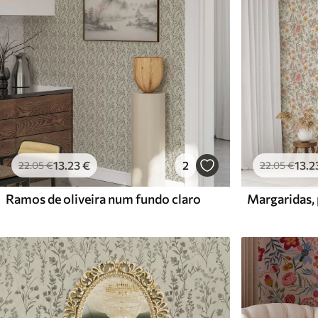
13
.23
€
2
13
.2
22
.05
€
22
.05
€
Ramos de oliveira num fundo claro