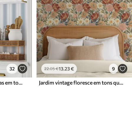
32
13
.23
€
9
22
.05
€
Versão com riscas repetidas em tons de cinzento-azul
Jardim vintage floresce em tons quentes de terracota e pêssego