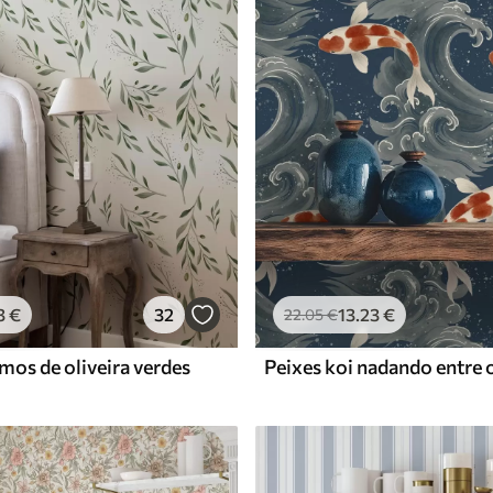
Vinil Premium
65
.00
39
.00
€
/m²
3
€
32
13
.23
€
22
.05
€
mos de oliveira verdes