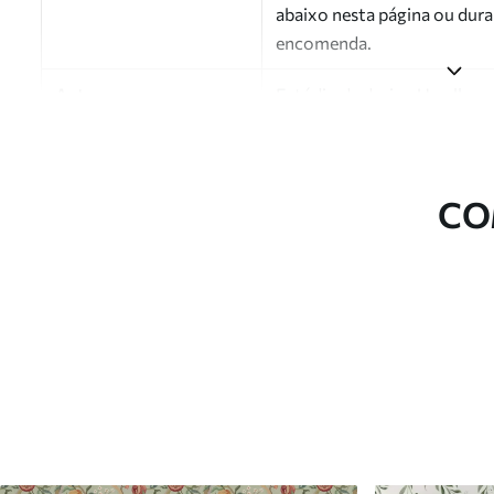
abaixo nesta página ou dura
encomenda.
Autor
Estúdio de design Uwalls
Número do artigo
a01170v1
Acabamento
Semibrilhante.
CO
Produção
Impresso sob encomenda e e
Opções adicionais
Disponível com revestimento
Limpeza
Pode ser limpo suavemente 
com revestimento de verniz
Método de aplicação
Aplicação perfeita