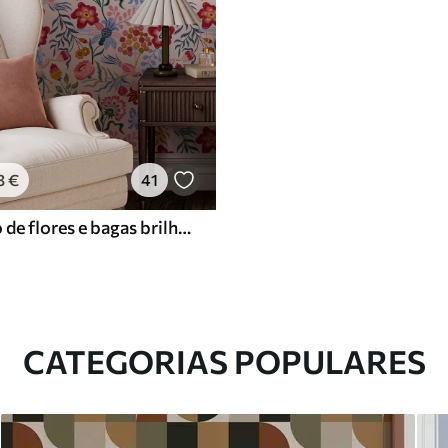
3
€
41
Composição de flores e bagas brilhantes com papagaios
CATEGORIAS POPULARES