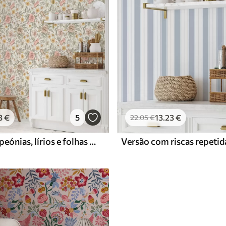
3
€
5
13
.23
€
22
.05
€
Margaridas, peónias, lírios e folhas em cores delicadas