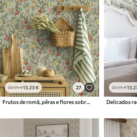
Materiais disponíveis
Standard
Premium
45
.00
56
.67
27
.00
€
/m²
34
.00
€
/m²
13
.23
€
27
13
.2
22
.05
€
22
.05
€
Frutos de romã, pêras e flores sobre um fundo verde claro
Delicados ra