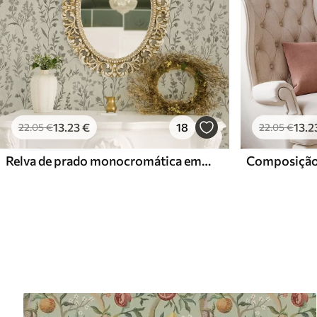
13
.23
€
18
13
.2
22
.05
€
22
.05
€
Relva de prado monocromática em estilo vintage