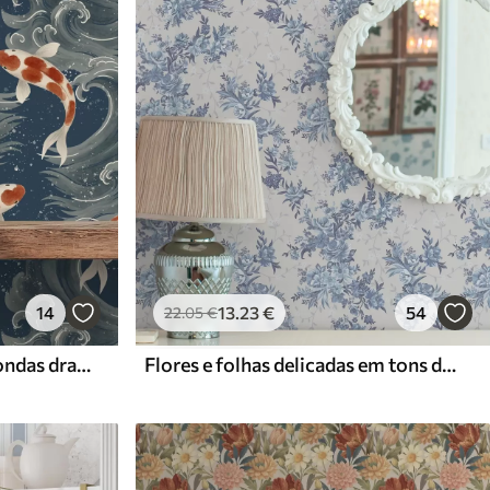
14
13
.23
€
54
22
.05
€
Peixes koi nadando entre ondas dramáticas do oceano
Flores e folhas delicadas em tons de azul e azul sobre um fundo claro