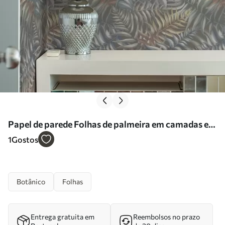
Papel de parede Folhas de palmeira em camadas em
tons suaves Nr. a00789
1
Gostos
Botânico
Folhas
Entrega gratuita em
Reembolsos no prazo