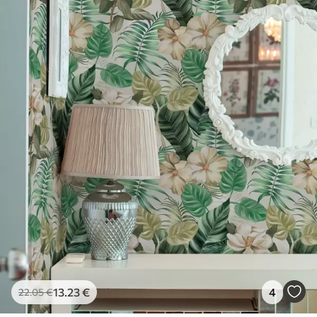
13
.23
€
4
22
.05
€