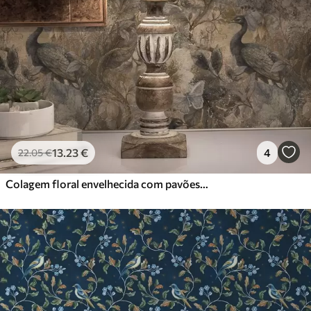
13
.23
€
4
22
.05
€
Colagem floral envelhecida com pavões e borboletas