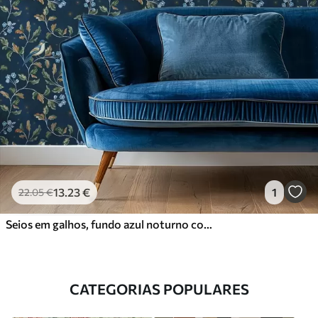
13
.23
€
1
22
.05
€
Seios em galhos, fundo azul noturno com faíscas
CATEGORIAS POPULARES