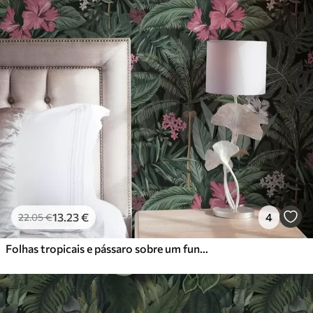
13
.23
€
4
22
.05
€
Folhas tropicais e pássaro sobre um fundo escuro