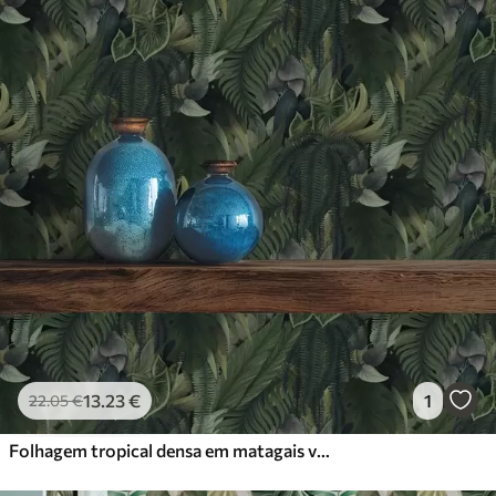
13
.23
€
1
22
.05
€
Folhagem tropical densa em matagais verde-escuros