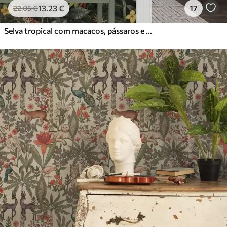
13
.23
€
17
22
.05
€
Selva tropical com macacos, pássaros e folhagem densa