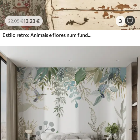
13
.23
€
3
22
.05
€
Estilo retro: Animais e flores num fundo vintage