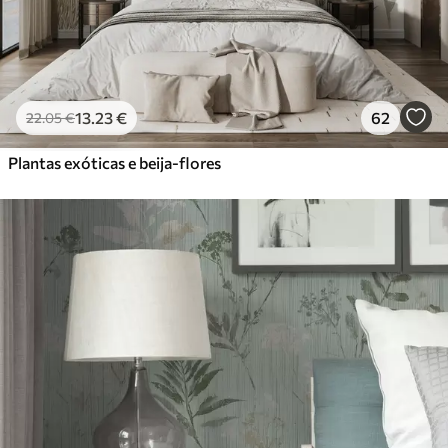
13
.23
€
62
22
.05
€
Plantas exóticas e beija-flores