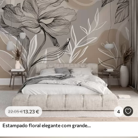
13
.23
€
4
22
.05
€
Estampado floral elegante com grandes flores e folhas abstractas em tons de cinzento e bege sobre um fundo claro