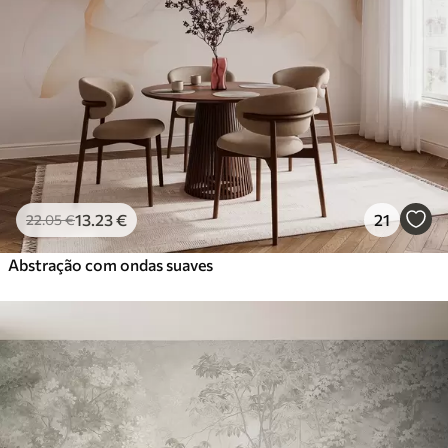
13
.23
€
21
22
.05
€
Abstração com ondas suaves