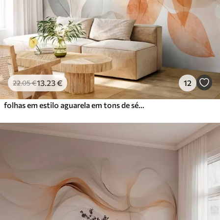
13
.23
€
12
22
.05
€
folhas em estilo aguarela em tons de sépia e cinzento