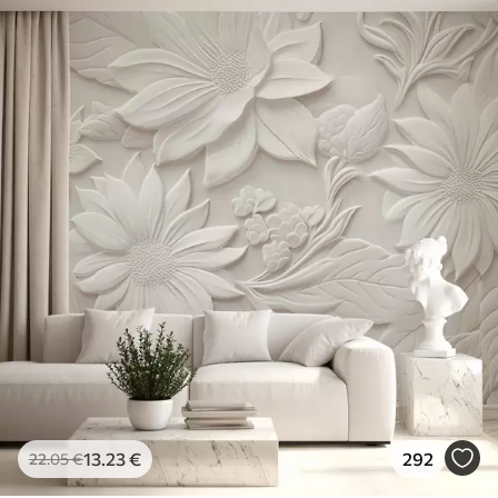
13
.23
€
292
22
.05
€