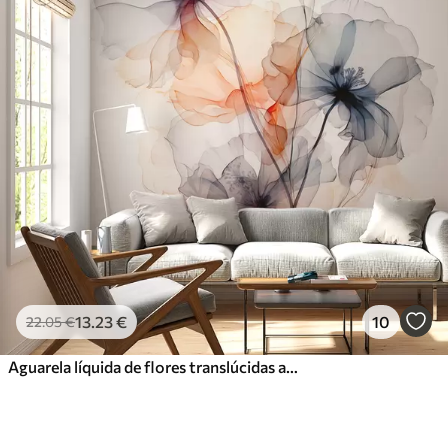
13
.23
€
10
22
.05
€
Aguarela líquida de flores translúcidas abstractas