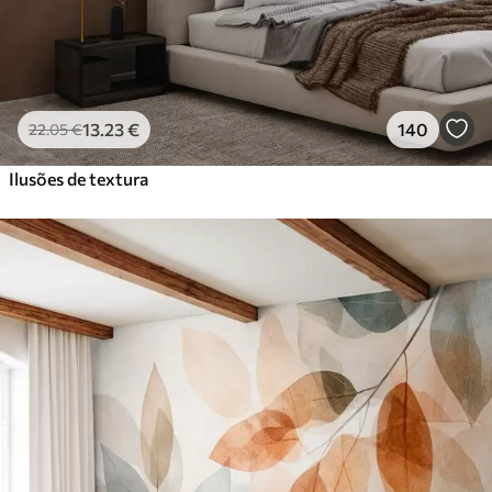
13
.23
€
140
22
.05
€
Ilusões de textura