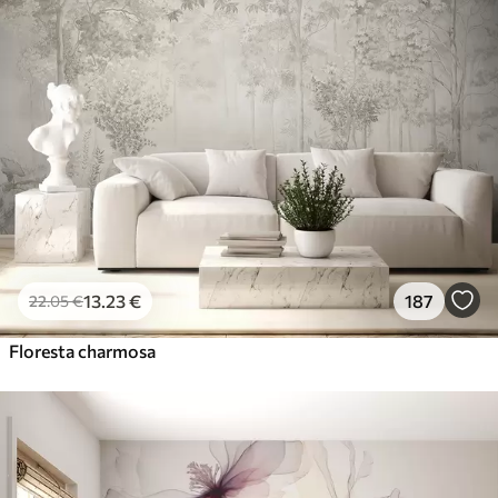
13
.23
€
187
22
.05
€
Floresta charmosa