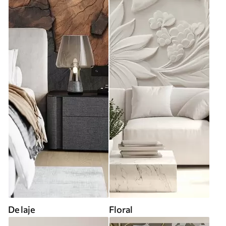
De laje
Floral