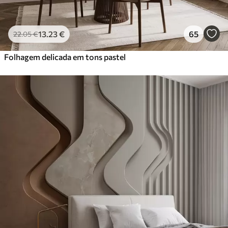
13
.23
€
65
22
.05
€
Folhagem delicada em tons pastel