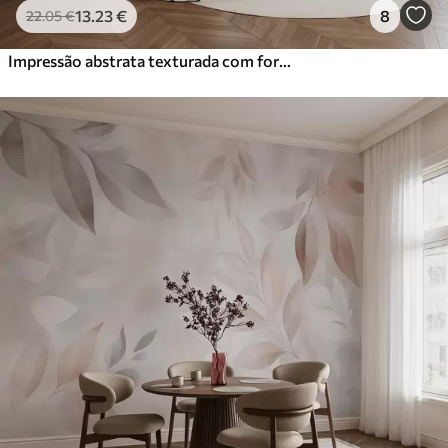
13
.23
€
8
22
.05
€
Impressão abstrata texturada com formas geométricas, círculos e arcos e plantas pretas e verdes sobre um fundo branco