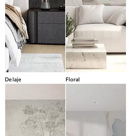
De laje
Floral