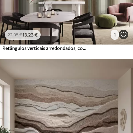
13
.23
€
1
22
.05
€
Retângulos verticais arredondados, com textura e estilo abstrato, em tons suaves de castanho, bege e rosa pálido