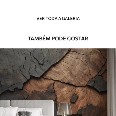
Limpeza
Pode ser limpo suavemente com uma
esponja macia. Murais de parede com
VER TODA A GALERIA
revestimento de verniz podem ser limpos
com água.
TAMBÉM PODE GOSTAR
Método de
Aplicação perfeita
aplicação
Materiais disponíveis
Standard
45
.00
27
.00
€
/m²
Premium
56
.67
34
.00
€
/m²