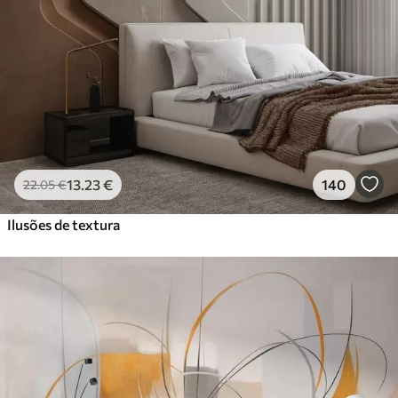
13
.23
€
140
22
.05
€
Ilusões de textura