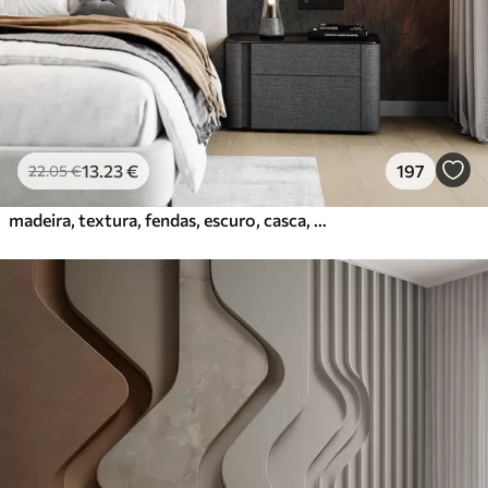
Vinil Premium
65
.00
39
.00
€
/m²
Peel and Stick
81
.67
49
.00
€
/m²
13
.23
€
197
22
.05
€
madeira, textura, fendas, escuro, casca, superfície