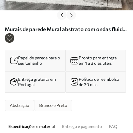
Murais de parede Mural abstrato com ondas fluidas
a preto e branco num estilo minimalista moderno
Nr. w09877
Papel de parede para o
Pronto para entrega
seu tamanho
em 1 a 3 dias úteis
Entrega gratuita em
Política de reembolso
Portugal
de 30 dias
Abstração
Branco e Preto
Especificações e material
Entrega e pagamento
FAQ