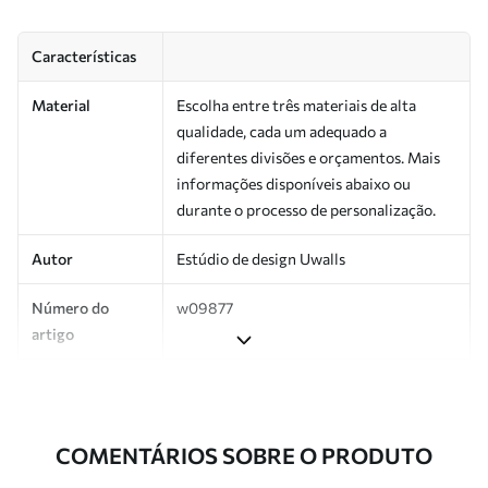
Características
Material
Escolha entre três materiais de alta
qualidade, cada um adequado a
diferentes divisões e orçamentos. Mais
informações disponíveis abaixo ou
durante o processo de personalização.
Autor
Estúdio de design Uwalls
Número do
w09877
artigo
Produção
Impresso sob encomenda e entregue em
rolos de até 50 cm de largura.
COMENTÁRIOS SOBRE O PRODUTO
Adicionalmente
Disponível com revestimento de verniz
e/ou adesivo para papel de parede.