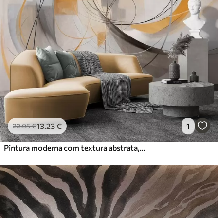
13
.23
€
1
22
.05
€
Pintura moderna com textura abstrata, linhas curvas e formas geométricas em tons de cinza, branco e laranja