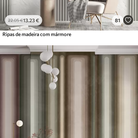
13
.23
€
81
22
.05
€
Ripas de madeira com mármore