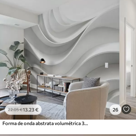
13
.23
€
26
22
.05
€
Forma de onda abstrata volumétrica 3D branca