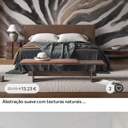
13
.23
€
2
22
.05
€
Abstração suave com texturas naturais em tons neutros