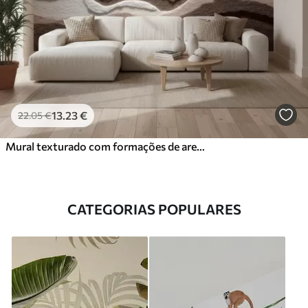
13
.23
€
22
.05
€
Mural texturado com formações de areia em camadas numa paleta de tons bege quentes
CATEGORIAS POPULARES