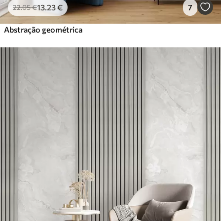
13
.23
€
7
22
.05
€
Abstração geométrica