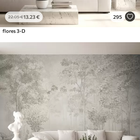
13
.23
€
295
22
.05
€
flores 3-D