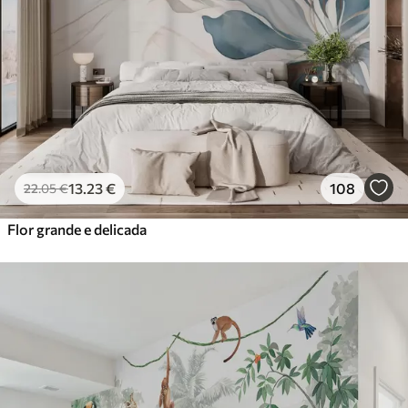
13
.23
€
108
22
.05
€
Flor grande e delicada