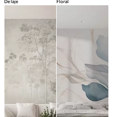
De laje
Floral