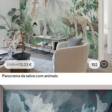
13
.23
€
152
22
.05
€
Panorama da selva com animais