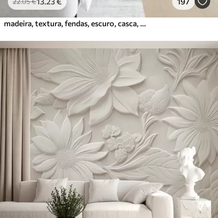
13
.23
€
197
22
.05
€
madeira, textura, fendas, escuro, casca, superfície