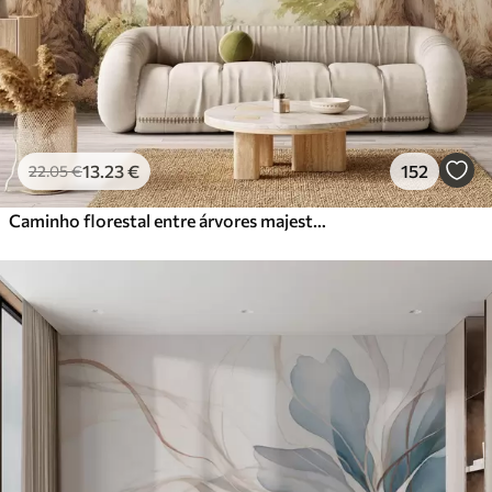
13
.23
€
152
22
.05
€
Caminho florestal entre árvores majestosas em estilo aquarela