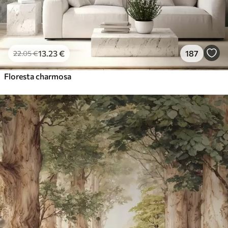
13
.23
€
187
22
.05
€
Floresta charmosa