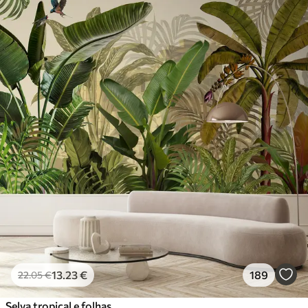
13
.23
€
189
22
.05
€
Selva tropical e folhas