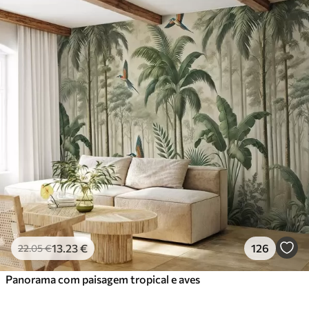
13
.23
€
126
22
.05
€
Panorama com paisagem tropical e aves