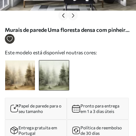
Murais de parede Uma floresta densa com pinheiros
altos envolta num nevoeiro leve, uma obra de arte
paisagística com textura Nr. w09830v1
Este modelo está disponível noutras cores:
Papel de parede para o
Pronto para entrega
seu tamanho
em 1 a 3 dias úteis
Entrega gratuita em
Política de reembolso
Portugal
de 30 dias