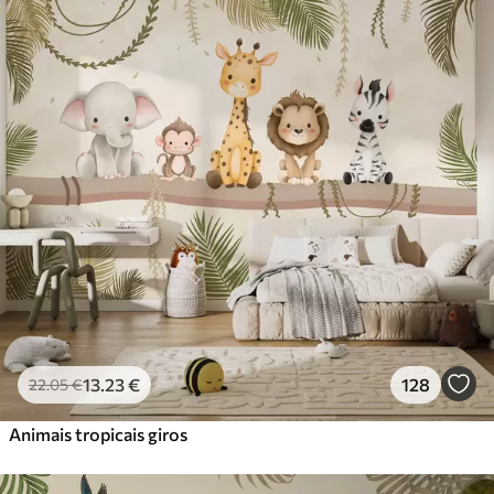
Standard
45
.00
27
.00
€
/m²
Premium
56
.67
34
.00
€
/m²
Vinil Premium
65
.00
39
.00
€
/m²
Peel and Stick
81
.67
49
.00
€
/m²
13
.23
€
128
22
.05
€
Animais tropicais giros