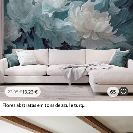
13
.23
€
65
22
.05
€
Flores abstratas em tons de azul e turquesa