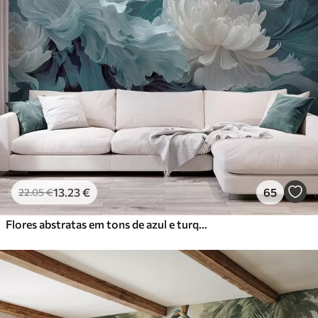
13
.23
€
65
22
.05
€
Flores abstratas em tons de azul e turquesa