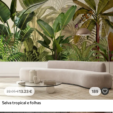
13
.23
€
189
22
.05
€
Selva tropical e folhas