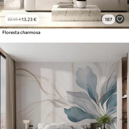
13
.23
€
187
22
.05
€
Floresta charmosa