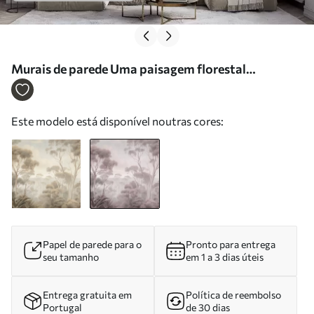
Murais de parede Uma paisagem florestal
enevoada com altos eucaliptos, colinas ondulantes
sob um céu nublado, arte texturada Nr. w09822v1
Este modelo está disponível noutras cores:
Papel de parede para o
Pronto para entrega
seu tamanho
em 1 a 3 dias úteis
Entrega gratuita em
Política de reembolso
Portugal
de 30 dias