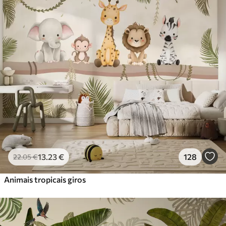
Standard
45
.00
27
.00
€
/m²
Premium
56
.67
34
.00
€
/m²
Vinil Premium
65
.00
39
.00
€
/m²
Peel and Stick
81
.67
49
.00
€
/m²
13
.23
€
128
22
.05
€
Animais tropicais giros