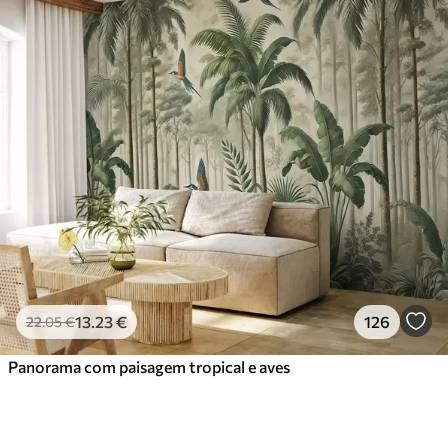
13
.23
€
126
22
.05
€
Panorama com paisagem tropical e aves