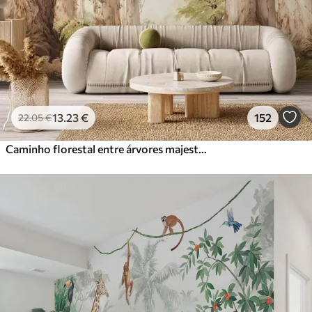
13
.23
€
152
22
.05
€
Caminho florestal entre árvores majestosas em estilo aquarela