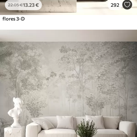
13
.23
€
292
22
.05
€
flores 3-D