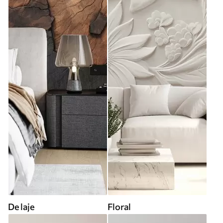
De laje
Floral