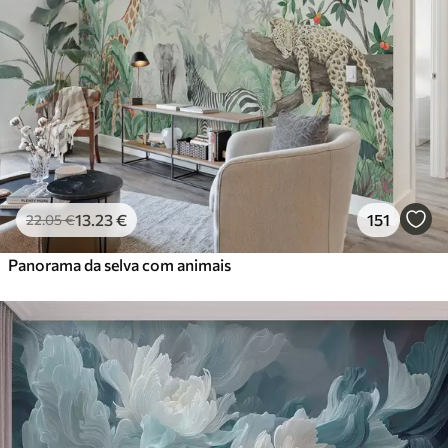
13
.23
€
151
22
.05
€
Panorama da selva com animais