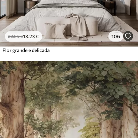
13
.23
€
106
22
.05
€
Flor grande e delicada