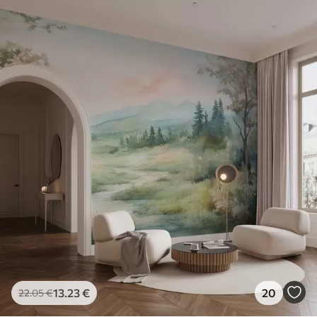
13
.23
€
20
22
.05
€