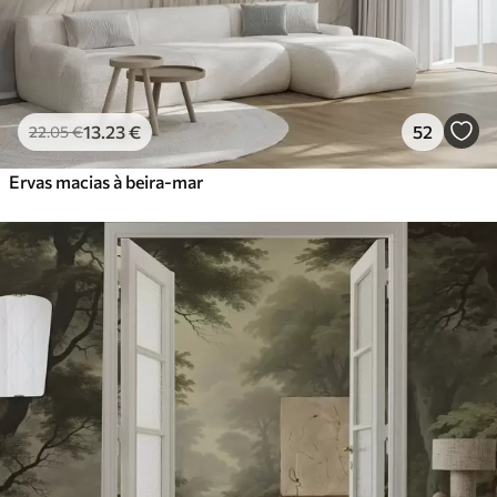
13
.23
€
52
22
.05
€
Ervas macias à beira-mar