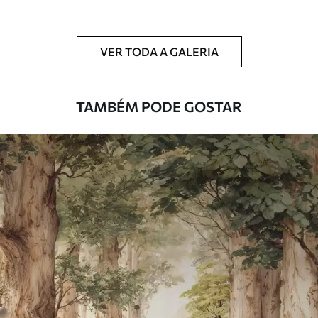
Limpeza
Pode ser limpo suavemente com uma
esponja macia. Murais de parede com
VER TODA A GALERIA
revestimento de verniz podem ser limpos
com água.
TAMBÉM PODE GOSTAR
Método de
Aplicação perfeita
aplicação
Materiais disponíveis
Standard
45
.00
27
.00
€
/m²
Premium
56
.67
34
.00
€
/m²