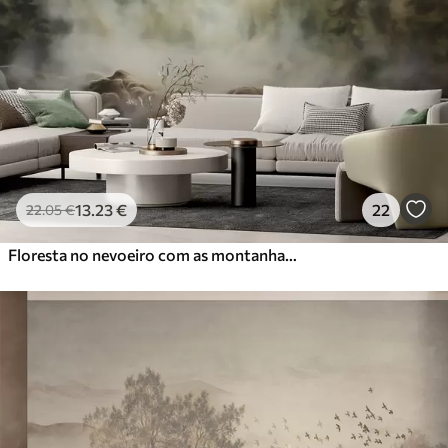
13
.23
€
22
22
.05
€
Floresta no nevoeiro com as montanhas ao fundo