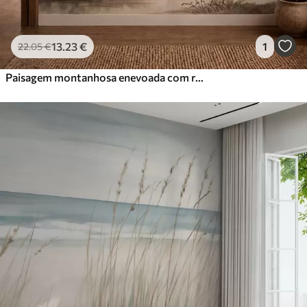
13
.23
€
1
22
.05
€
Paisagem montanhosa enevoada com rio e pássaros