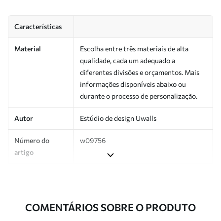
Características
Material
Escolha entre três materiais de alta
qualidade, cada um adequado a
diferentes divisões e orçamentos. Mais
informações disponíveis abaixo ou
durante o processo de personalização.
Autor
Estúdio de design Uwalls
Número do
w09756
artigo
Produção
Impresso sob encomenda e entregue em
rolos de até 50 cm de largura.
COMENTÁRIOS SOBRE O PRODUTO
Adicionalmente
Disponível com revestimento de verniz
e/ou adesivo para papel de parede.