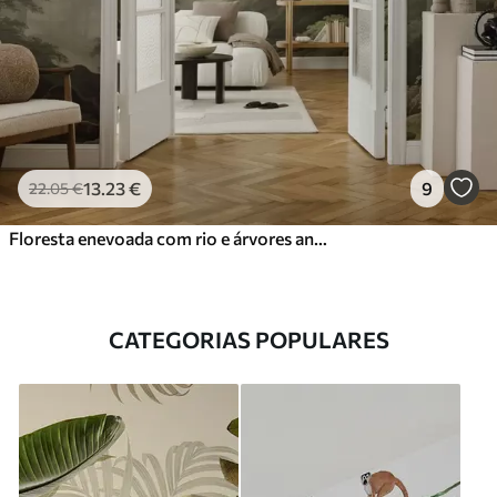
13
.23
€
9
22
.05
€
Floresta enevoada com rio e árvores antigas altas
CATEGORIAS POPULARES