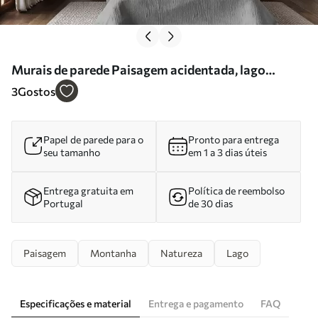
Murais de parede Paisagem acidentada, lago
rodeado por colinas e montanhas sob um céu
3
Gostos
nublado com erva seca Nr. w09756
Papel de parede para o
Pronto para entrega
seu tamanho
em 1 a 3 dias úteis
Entrega gratuita em
Política de reembolso
Portugal
de 30 dias
Paisagem
Montanha
Natureza
Lago
Especificações e material
Entrega e pagamento
FAQ