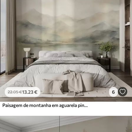
13
.23
€
6
22
.05
€
Paisagem de montanha em aguarela pintada