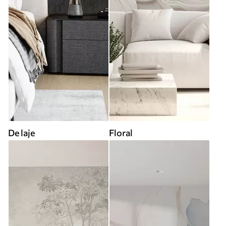
De laje
Floral