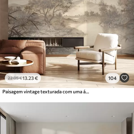
13
.23
€
104
22
.05
€
Paisagem vintage texturada com uma árvore perto de um rio e um céu nublado, arte da natureza em tons sépia