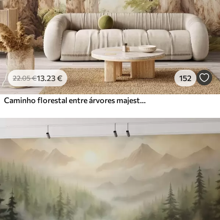
Vinil Premium
65
.00
39
.00
€
/m²
Peel and Stick
81
.67
49
.00
€
/m²
13
.23
€
152
22
.05
€
Caminho florestal entre árvores majestosas em estilo aquarela