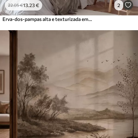
13
.23
€
2
22
.05
€
Erva-dos-pampas alta e texturizada em tons suaves, quentes e neutros, com um fundo claro e desfocado