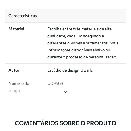
Características
Material
Escolha entre três materiais de alta
qualidade, cada um adequado a
diferentes divisões e orçamentos. Mais
informações disponíveis abaixo ou
durante o processo de personalização.
Autor
Estúdio de design Uwalls
Número do
w09563
artigo
Produção
Impresso sob encomenda e entregue em
rolos de até 50 cm de largura.
COMENTÁRIOS SOBRE O PRODUTO
Adicionalmente
Disponível com revestimento de verniz
e/ou adesivo para papel de parede.