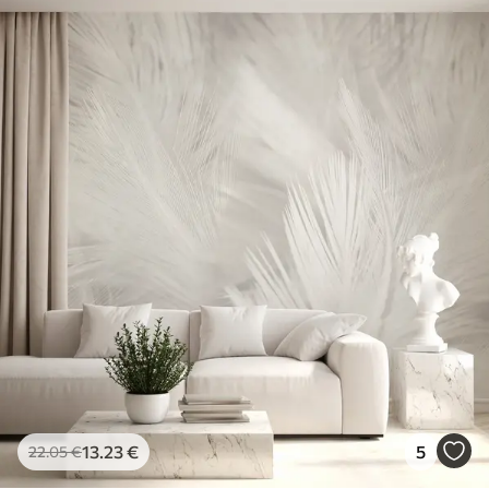
13
.23
€
5
22
.05
€