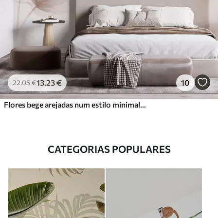
13
.23
€
10
22
.05
€
Flores bege arejadas num estilo minimalista e leve
CATEGORIAS POPULARES