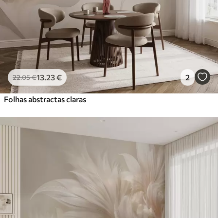
Vinil Premium
65
.00
39
.00
€
/m²
Peel and Stick
81
.67
49
.00
€
/m²
13
.23
€
2
22
.05
€
Folhas abstractas claras