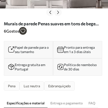
Murais de parede Penas suaves em tons de bege
leitosos Nr. w09563
6
Gostos
Papel de parede para o
Pronto para entrega
seu tamanho
em 1 a 3 dias úteis
Entrega gratuita em
Política de reembolso
Portugal
de 30 dias
Pena
Luz neutra
Esbranquiçado
Especificações e material
Entrega e pagamento
FAQ