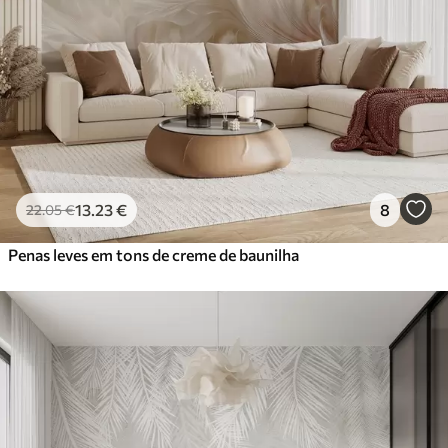
13
.23
€
8
22
.05
€
Penas leves em tons de creme de baunilha