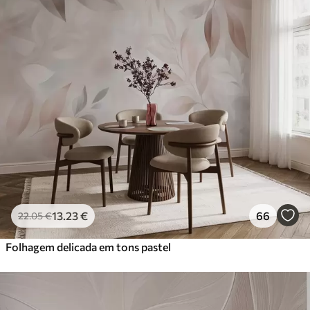
13
.23
€
66
22
.05
€
Folhagem delicada em tons pastel