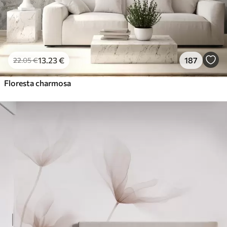
13
.23
€
187
22
.05
€
Floresta charmosa