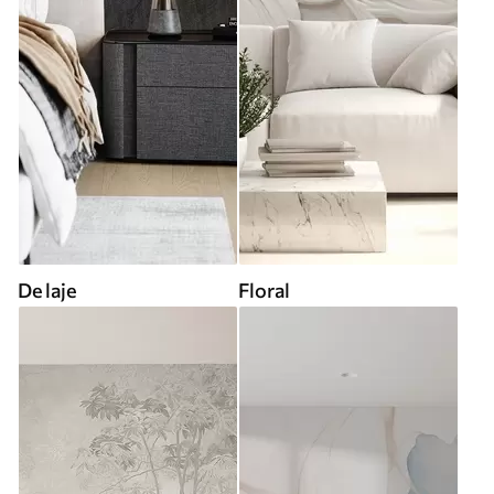
De laje
Floral