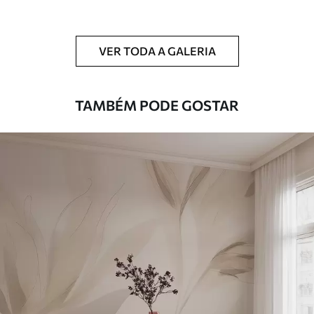
Limpeza
Pode ser limpo suavemente com uma
esponja macia. Murais de parede com
VER TODA A GALERIA
revestimento de verniz podem ser limpos
com água.
TAMBÉM PODE GOSTAR
Método de
Aplicação perfeita
aplicação
Materiais disponíveis
Standard
45
.00
27
.00
€
/m²
Premium
56
.67
34
.00
€
/m²