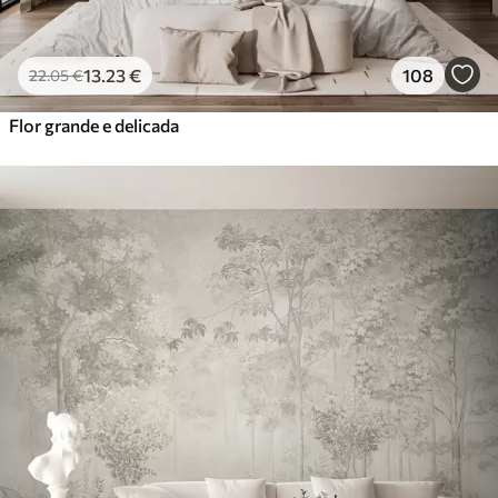
13
.23
€
108
22
.05
€
Flor grande e delicada