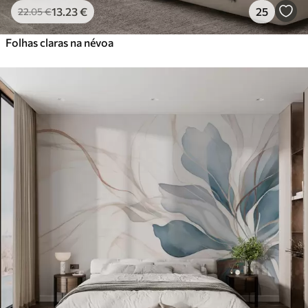
13
.23
€
25
22
.05
€
Folhas claras na névoa