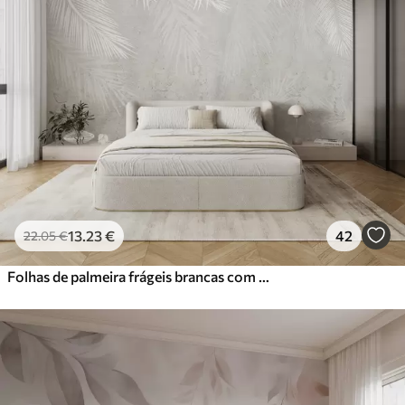
13
.23
€
42
22
.05
€
Folhas de palmeira frágeis brancas com textura grunge