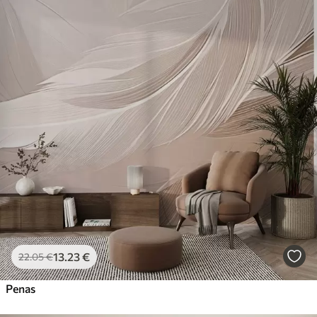
13
.23
€
22
.05
€
Penas