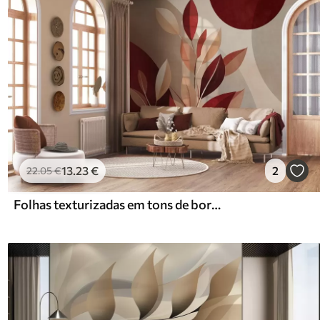
13
.23
€
2
22
.05
€
Folhas texturizadas em tons de bordô e bege sobre um fundo de formas abstratas, minimalismo, arte moderna