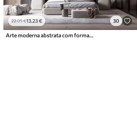
13
.23
€
30
22
.05
€
Arte moderna abstrata com formas geométricas texturais em tons de castanho, cinzento e bege