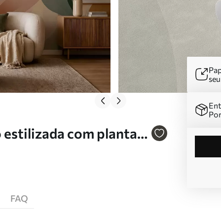
Pap
se
Ent
Por
estilizada com plantas
FAQ