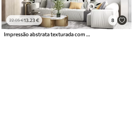
13
.23
€
8
22
.05
€
Impressão abstrata texturada com formas geométricas, círculos e arcos e plantas pretas e verdes sobre um fundo branco