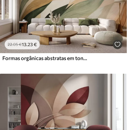
13
.23
€
22
.05
€
Formas orgânicas abstratas em tons terrosos de verde, castanho e bege, com texturas fluidas