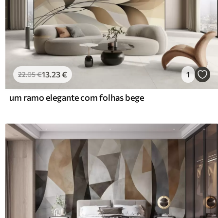
13
.23
€
1
22
.05
€
um ramo elegante com folhas bege