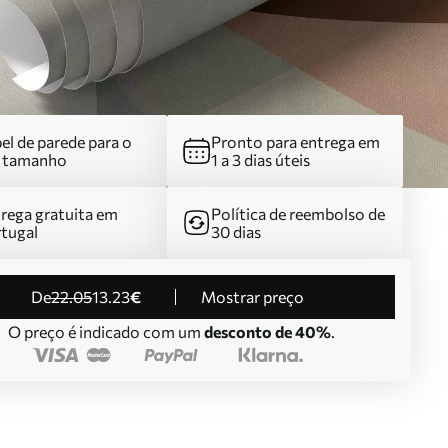
el de parede para o
Pronto para entrega em
u tamanho
1 a 3 dias úteis
rega gratuita em
Política de reembolso de
tugal
30 dias
de
22
.05
13
.23
€
Mostrar preço
O preço é indicado com um
desconto de 40%
.