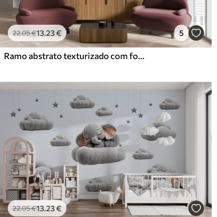
13
.23
€
5
22
.05
€
Ramo abstrato texturizado com folhas em tons de castanho, bege e vermelho, contra um fundo de formas abstratas
13
.23
€
22
.05
€