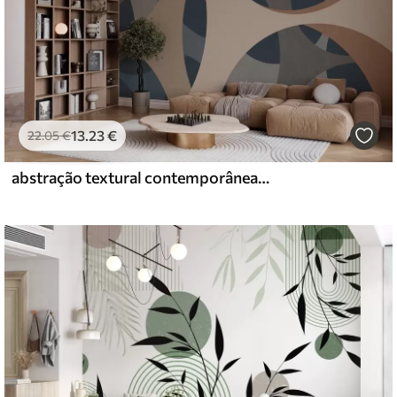
13
.23
€
22
.05
€
abstração textural contemporânea em tons de azul e bege