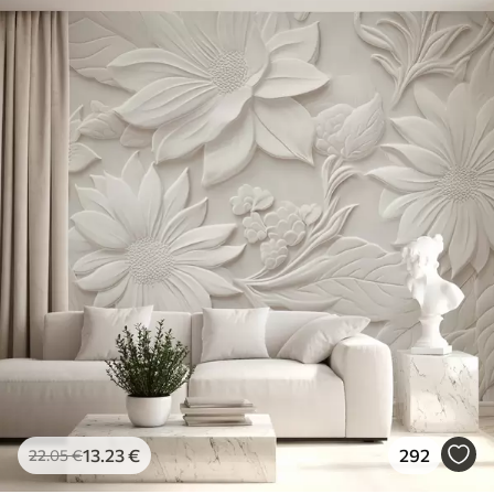
13
.23
€
292
22
.05
€