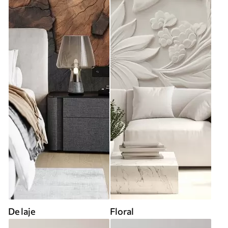
De laje
Floral