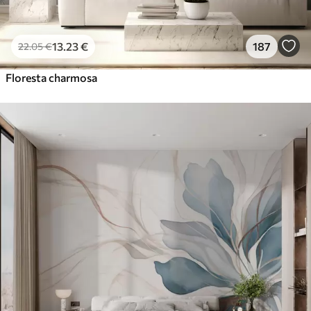
13
.23
€
187
22
.05
€
Floresta charmosa