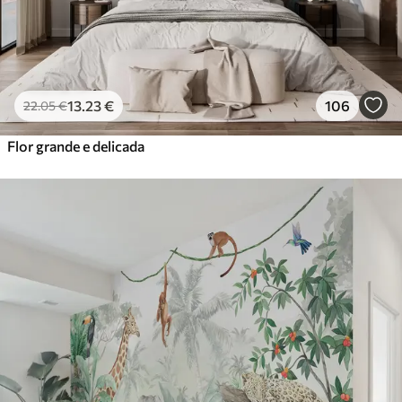
13
.23
€
106
22
.05
€
Flor grande e delicada