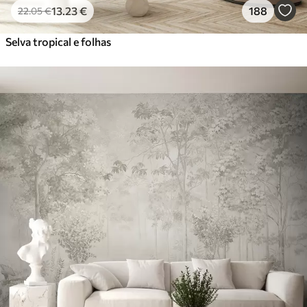
13
.23
€
188
22
.05
€
Selva tropical e folhas