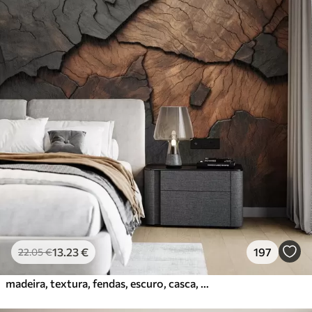
13
.23
€
197
22
.05
€
madeira, textura, fendas, escuro, casca, superfície