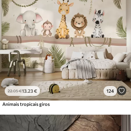
Standard
45
.00
27
.00
€
/m²
Premium
56
.67
34
.00
€
/m²
Vinil Premium
65
.00
39
.00
€
/m²
Peel and Stick
81
.67
49
.00
€
/m²
13
.23
€
124
22
.05
€
Animais tropicais giros