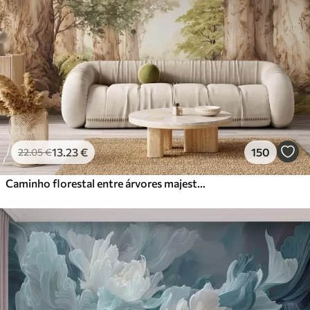
13
.23
€
150
22
.05
€
Caminho florestal entre árvores majestosas em estilo aquarela