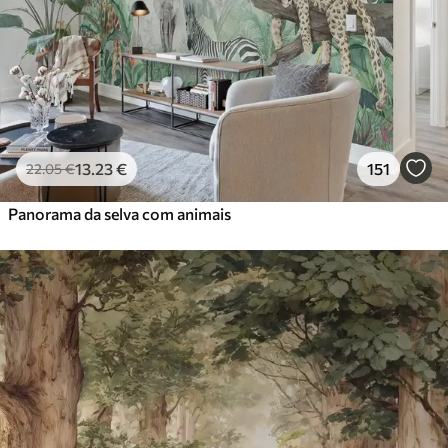
13
.23
€
151
22
.05
€
Panorama da selva com animais