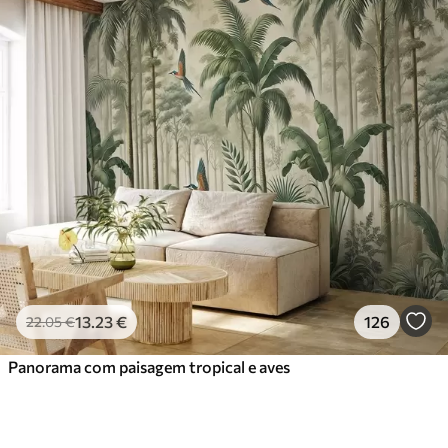
13
.23
€
126
22
.05
€
Panorama com paisagem tropical e aves