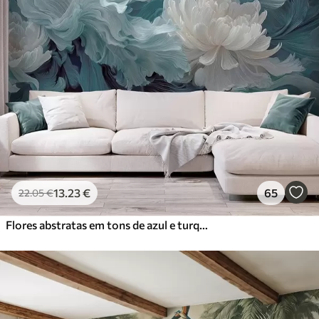
13
.23
€
65
22
.05
€
Flores abstratas em tons de azul e turquesa