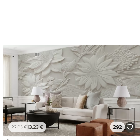
13
.23
€
292
22
.05
€