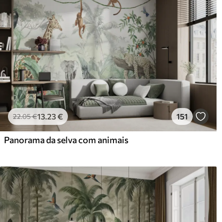
13
.23
€
151
22
.05
€
Panorama da selva com animais