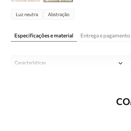
Luz neutra
Abstração
Especificações e material
Entrega e pagamento
Características
Material
Escolha entre três materiai
diferentes divisões e orçam
durante o processo de perso
CO
Autor
Estúdio de design Uwalls
Número do artigo
w05686v1