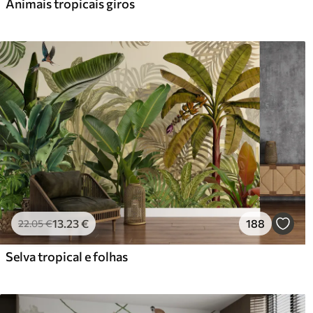
Animais tropicais giros
13
.23
€
188
22
.05
€
Selva tropical e folhas