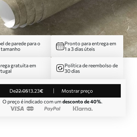
el de parede para o
Pronto para entrega em
u tamanho
1 a 3 dias úteis
rega gratuita em
Política de reembolso de
tugal
30 dias
de
22
.05
13
.23
€
Mostrar preço
O preço é indicado com um
desconto de 40%
.