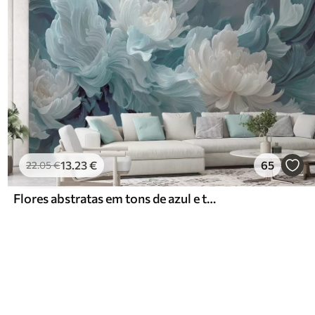
13
.23
€
65
22
.05
€
Flores abstratas em tons de azul e turquesa