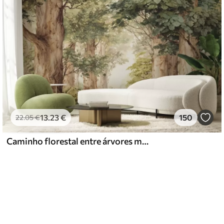
13
.23
€
150
22
.05
€
Caminho florestal entre árvores majestosas em estilo aquarela