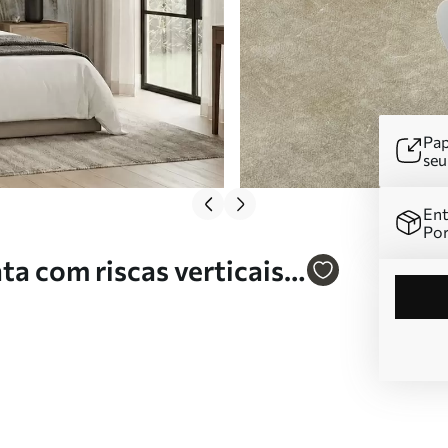
Pap
se
Ent
Por
ta com riscas verticais
ge Nr. w05686v1