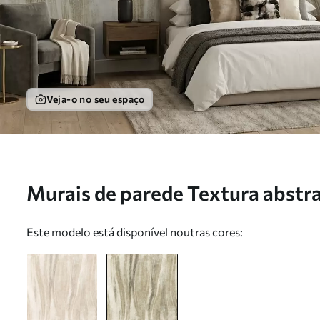
Veja-o no seu espaço
Murais de parede Textura abstra
fluidas em tons de cinzento-be
Este modelo está disponível noutras cores: