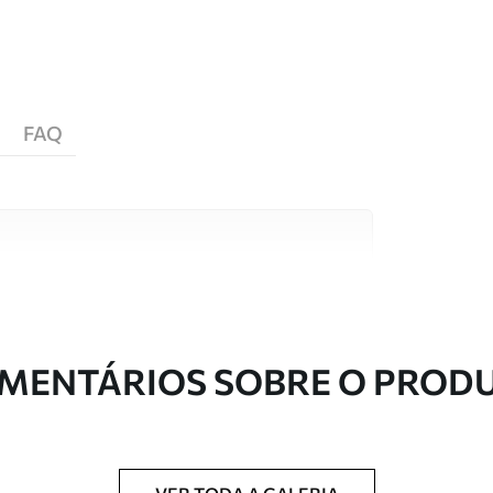
FAQ
s de alta qualidade, cada um adequado a
entos. Mais informações disponíveis abaixo ou
nalização.
MENTÁRIOS SOBRE O PROD