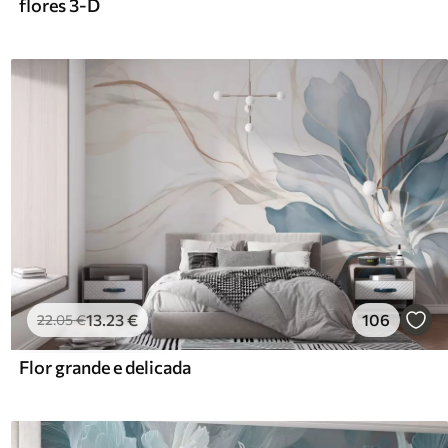
flores 3-D
13
.23
€
106
22
.05
€
Flor grande e delicada