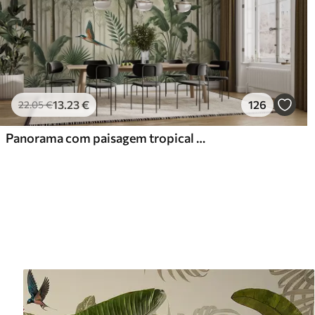
13
.23
€
126
22
.05
€
Panorama com paisagem tropical e aves