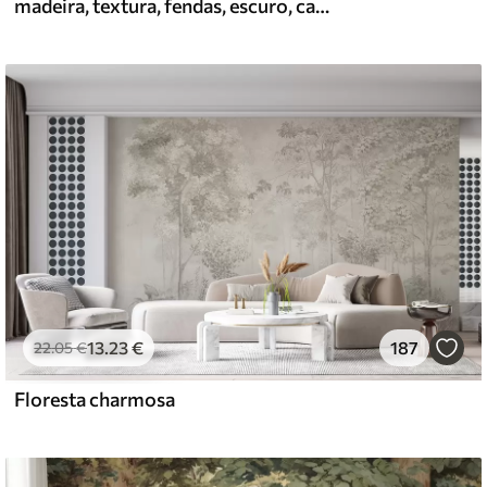
madeira, textura, fendas, escuro, casca, superfície
13
.23
€
187
22
.05
€
Floresta charmosa