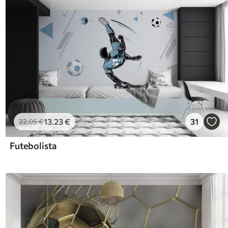
13
.23
€
31
22
.05
€
Futebolista