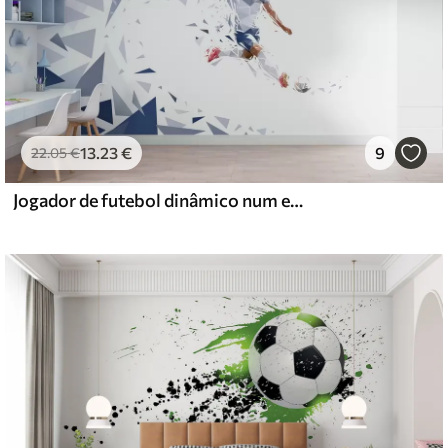
13
.23
€
9
22
.05
€
Jogador de futebol dinâmico num estilo low-poly, a bater na bola