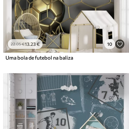
13
.23
€
10
22
.05
€
Uma bola de futebol na baliza