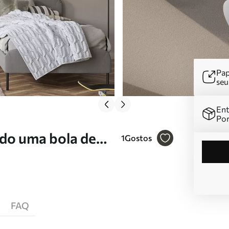
Pap
se
Ent
Por
ndo uma bola de
1
Gostos
FAQ