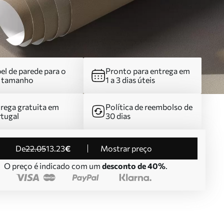
el de parede para o
Pronto para entrega em
u tamanho
1 a 3 dias úteis
rega gratuita em
Política de reembolso de
tugal
30 dias
de
22
.05
13
.23
€
Mostrar preço
O preço é indicado com um
desconto de 40%
.