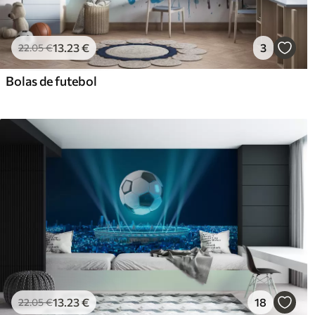
13
.23
€
3
22
.05
€
Bolas de futebol
13
.23
€
18
22
.05
€