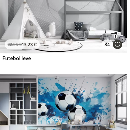
13
.23
€
34
22
.05
€
Futebol leve