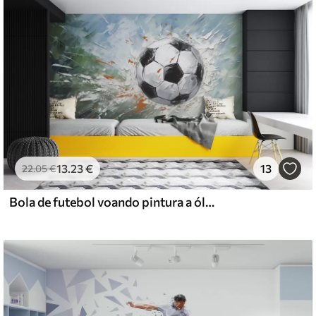
emium
67
34
.00
€
/m²
l and Stick
13
.23
€
13
22
.05
€
67
49
.00
€
/m²
Bola de futebol voando pintura a óleo arte abstrata