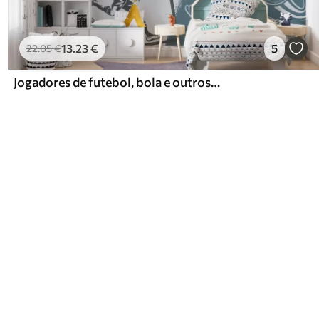
13
.23
€
5
22
.05
€
Jogadores de futebol, bola e outros atributos do futebol em tons de azul