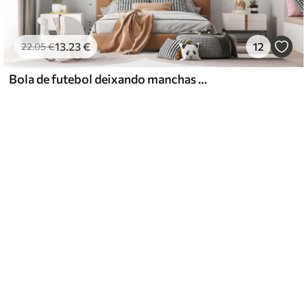
13
.23
€
12
22
.05
€
Bola de futebol deixando manchas verdes