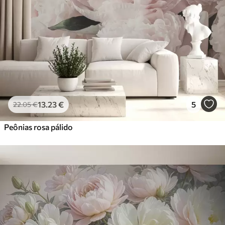
13
.23
€
5
22
.05
€
Peônias rosa pálido