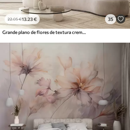
13
.23
€
35
22
.05
€
Grande plano de flores de textura cremosa com pétalas delicadas e fluidas, criando um arranjo floral suave, elegante e texturado