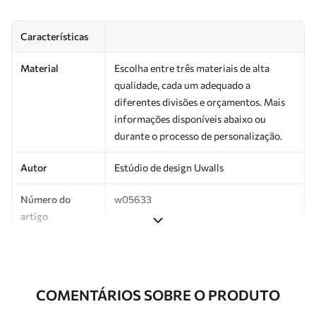
Características
Material
Escolha entre três materiais de alta
qualidade, cada um adequado a
diferentes divisões e orçamentos. Mais
informações disponíveis abaixo ou
durante o processo de personalização.
Autor
Estúdio de design Uwalls
Número do
w05633
artigo
Produção
Impresso sob encomenda e entregue em
rolos de até 50 cm de largura.
COMENTÁRIOS SOBRE O PRODUTO
Adicionalmente
Disponível com revestimento de verniz
e/ou adesivo para papel de parede.