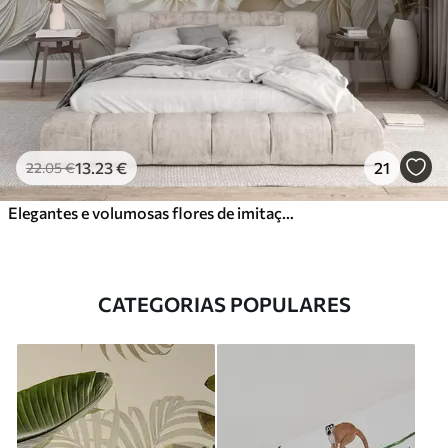
13
.23
€
21
22
.05
€
Elegantes e volumosas flores de imitação de peónia branca com pétalas suaves e centros amarelos pastel, sobre um fundo claro
CATEGORIAS POPULARES