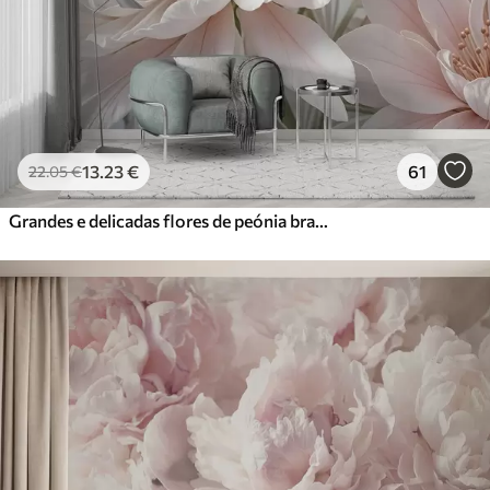
Vinil Premium
65
.00
39
.00
€
/m²
Peel and Stick
81
.67
49
.00
€
/m²
13
.23
€
61
22
.05
€
Grandes e delicadas flores de peónia brancas e cor-de-rosa com pétalas macias e fofas sobre um fundo cinzento esbatido