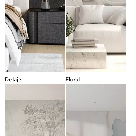
De laje
Floral