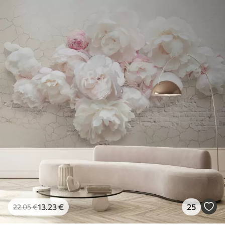
13
.23
€
25
22
.05
€