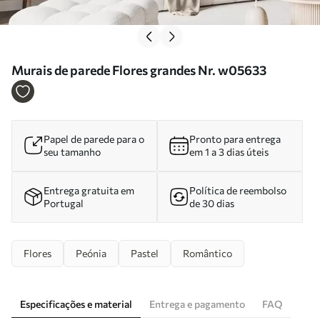
Murais de parede Flores grandes Nr. w05633
Papel de parede para o
Pronto para entrega
seu tamanho
em 1 a 3 dias úteis
Entrega gratuita em
Política de reembolso
Portugal
de 30 dias
Flores
Peónia
Pastel
Romântico
Especificações e material
Entrega e pagamento
FAQ