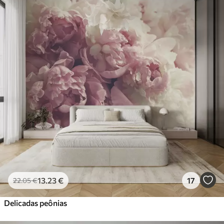
13
.23
€
17
22
.05
€
Delicadas peônias