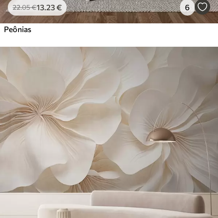
13
.23
€
6
22
.05
€
Peônias