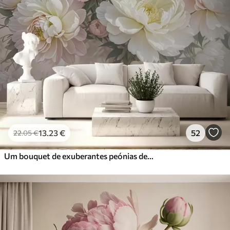
13
.23
€
52
22
.05
€
Um bouquet de exuberantes peónias de cor pastel e outras flores num fundo suave e desfocado