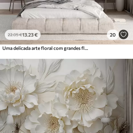
13
.23
€
20
22
.05
€
Uma delicada arte floral com grandes flores de cor pastel com pétalas translúcidas, caules suaves e um fundo suave e difuso