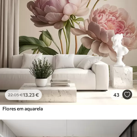
13
.23
€
43
22
.05
€
Flores em aquarela