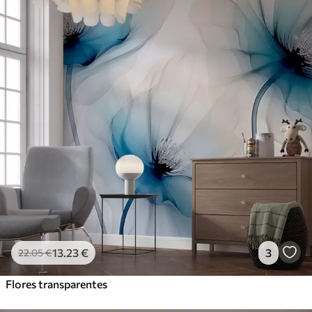
13
.23
€
3
22
.05
€
Flores transparentes