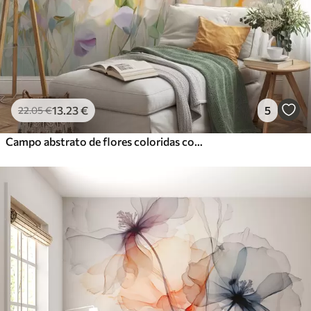
Vinil Premium
65
.00
39
.00
€
/m²
Peel and Stick
81
.67
49
.00
€
/m²
13
.23
€
5
22
.05
€
Campo abstrato de flores coloridas com hastes longas e folhas verdes, texturizado, em tons pastel e cores claras