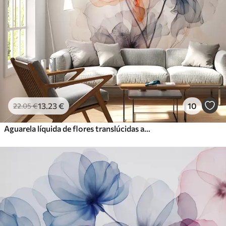
13
.23
€
10
22
.05
€
Aguarela líquida de flores translúcidas abstractas