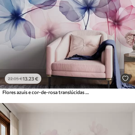
13
.23
€
22
.05
€
Flores azuis e cor-de-rosa translúcidas e texturadas sobre um fundo claro, com pétalas delicadas sobrepostas