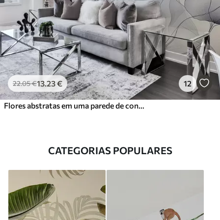
13
.23
€
12
22
.05
€
Flores abstratas em uma parede de concreto
CATEGORIAS POPULARES