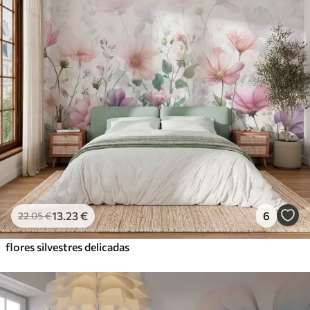
13
.23
€
6
22
.05
€
flores silvestres delicadas