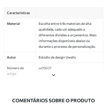
Características
Material
Escolha entre três materiais de alta
qualidade, cada um adequado a
diferentes divisões e orçamentos. Mais
informações disponíveis abaixo ou
durante o processo de personalização.
Autor
Estúdio de design Uwalls
Número do
w05607
artigo
Produção
Impresso sob encomenda e entregue em
rolos de até 50 cm de largura.
COMENTÁRIOS SOBRE O PRODUTO
Adicionalmente
Disponível com revestimento de verniz
e/ou adesivo para papel de parede.