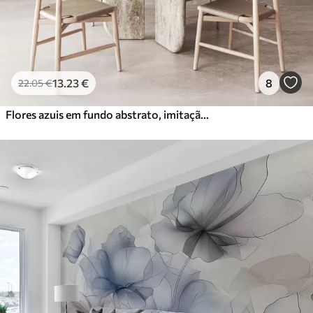
13
.23
€
8
22
.05
€
Flores azuis em fundo abstrato, imitação de pinceladas de óleo