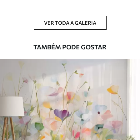
Limpeza
Pode ser limpo suavemente com uma
esponja macia. Murais de parede com
VER TODA A GALERIA
revestimento de verniz podem ser limpos
com água.
TAMBÉM PODE GOSTAR
Método de
Aplicação perfeita
aplicação
Materiais disponíveis
Standard
45
.00
27
.00
€
/m²
Premium
56
.67
34
.00
€
/m²