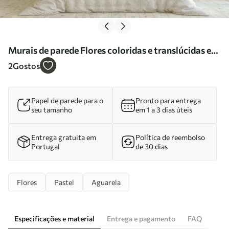
Murais de parede Flores coloridas e translúcidas em
tons suaves de pastel, com um efeito de aguarela de
2
Gostos
sonho Nr. w05607
Papel de parede para o
Pronto para entrega
seu tamanho
em 1 a 3 dias úteis
Entrega gratuita em
Política de reembolso
Portugal
de 30 dias
Flores
Pastel
Aguarela
Especificações e material
Entrega e pagamento
FAQ