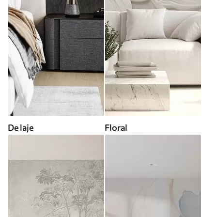
De laje
Floral