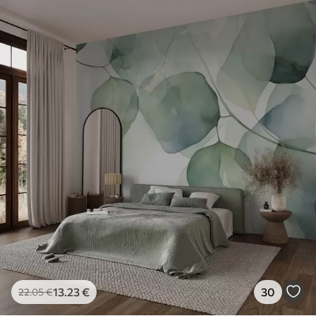
13
.23
€
30
22
.05
€