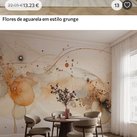
13
.23
€
13
22
.05
€
Flores de aguarela em estilo grunge