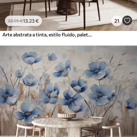
13
.23
€
21
22
.05
€
Arte abstrata a tinta, estilo fluido, paleta de cores bege