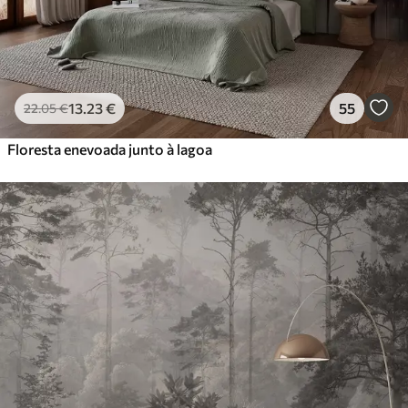
13
.23
€
55
22
.05
€
Floresta enevoada junto à lagoa