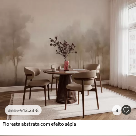
13
.23
€
8
22
.05
€
Floresta abstrata com efeito sépia