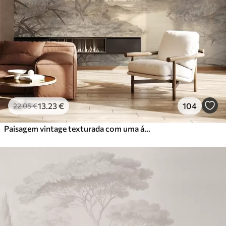
13
.23
€
104
22
.05
€
Paisagem vintage texturada com uma árvore perto de um rio e um céu nublado, arte da natureza em tons sépia