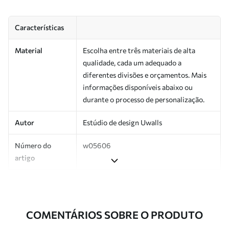
Características
Material
Escolha entre três materiais de alta
qualidade, cada um adequado a
diferentes divisões e orçamentos. Mais
informações disponíveis abaixo ou
durante o processo de personalização.
Autor
Estúdio de design Uwalls
Número do
w05606
artigo
Produção
Impresso sob encomenda e entregue em
rolos de até 50 cm de largura.
COMENTÁRIOS SOBRE O PRODUTO
Adicionalmente
Disponível com revestimento de verniz
e/ou adesivo para papel de parede.