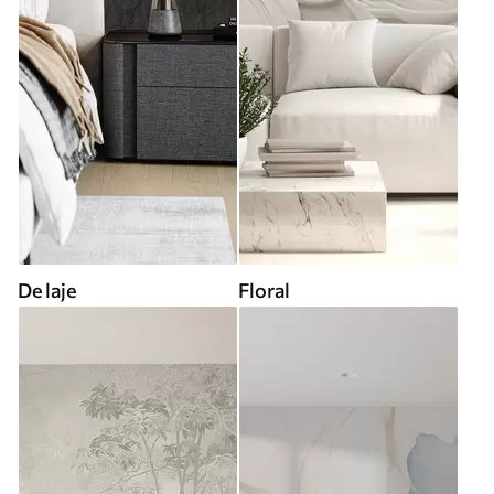
De laje
Floral