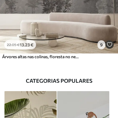
13
.23
€
9
22
.05
€
Árvores altas nas colinas, floresta no nevoeiro
CATEGORIAS POPULARES