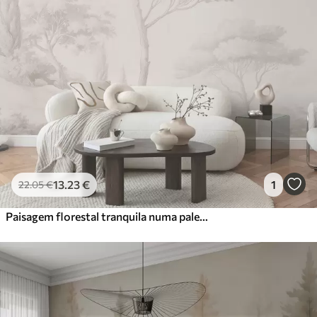
13
.23
€
1
22
.05
€
Paisagem florestal tranquila numa paleta de cores bege