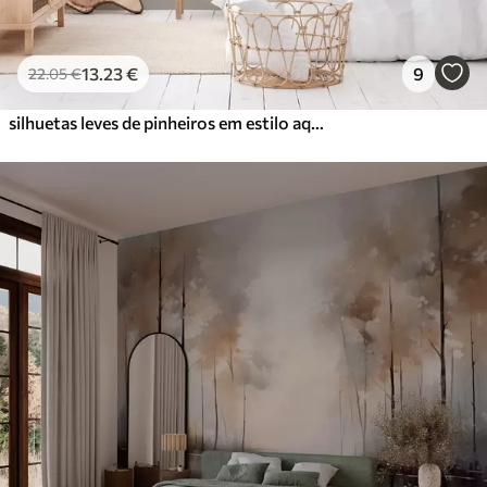
13
.23
€
9
22
.05
€
silhuetas leves de pinheiros em estilo aquarela