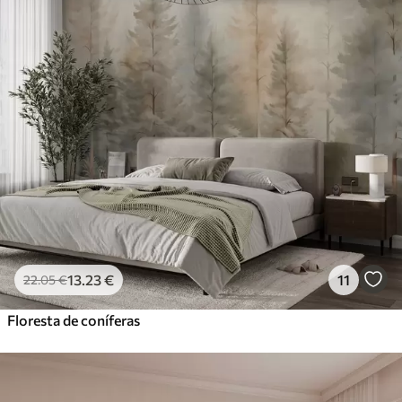
13
.23
€
11
22
.05
€
Floresta de coníferas