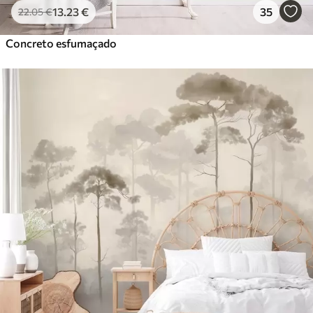
13
.23
€
35
22
.05
€
Concreto esfumaçado