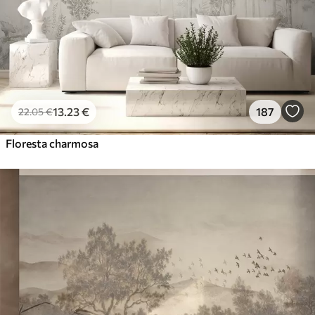
Vinil Premium
65
.00
39
.00
€
/m²
Peel and Stick
81
.67
49
.00
€
/m²
13
.23
€
187
22
.05
€
Floresta charmosa