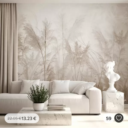
13
.23
€
59
22
.05
€