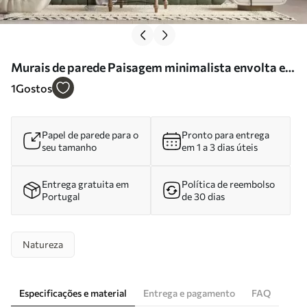
Murais de parede Paisagem minimalista envolta em
neblina, com reflexos delicados em tons neutros e
1
Gostos
quentes Nr. w05606
Papel de parede para o
Pronto para entrega
seu tamanho
em 1 a 3 dias úteis
Entrega gratuita em
Política de reembolso
Portugal
de 30 dias
Natureza
Especificações e material
Entrega e pagamento
FAQ