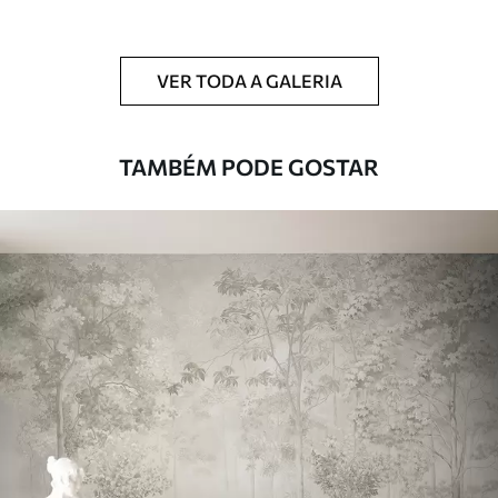
Limpeza
Pode ser limpo suavemente com uma
esponja macia. Murais de parede com
VER TODA A GALERIA
revestimento de verniz podem ser limpos
com água.
TAMBÉM PODE GOSTAR
Método de
Aplicação perfeita
aplicação
Materiais disponíveis
Standard
45
.00
27
.00
€
/m²
Premium
56
.67
34
.00
€
/m²